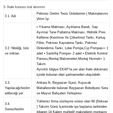
3- İhale konusu mal alımının
Pekmez Üretim Tesis Ünitelerinin ( Makinalarının
3.1. Adı
:
)Alım İşi
• Yıkama Makinası, Ayıklama Bandı, Sap
Ayırma/ Tane Patlatma Makinası, Hidrolik Pres,
Kefleme (Kestirme Ve Çökertme) Tankı, Kartuş
Filtre, Pekmez Kaynatma Tankı, Pekmez
3.2. Niteliği, türü
Dinlendirme Tankı, Lobe Pompa,Cıp Pompası= 1
:
ve miktarı
adet • Santrifüj Pompa= 2 adet • Elektrik Kontrol
Panosu,Montaj Malzemeleri,Montaj Hizmeti= 1
Takım
Ayrıntılı bilgiye EKAP’ta yer alan ihale dokümanı
içinde bulunan idari şartnameden ulaşılabilir.
3.3.
Ankara İli, Beypazarı İlçesi, Kuyucak
Yapılacağı/teslim
:
Mahallesinde bulunan Beypazarı Belediyesi Sera
edileceği yer
ve Meyve Bahçeleri Yerleşkesi
Yüklenici firma sözleşme süresi olan 90 (Doksan
3.4.
) Takvim Günü İçerisinde işe başlama tarihinden
Süresi/teslim
:
itibaren 14 Kalem muhtelif makinelerin montajını