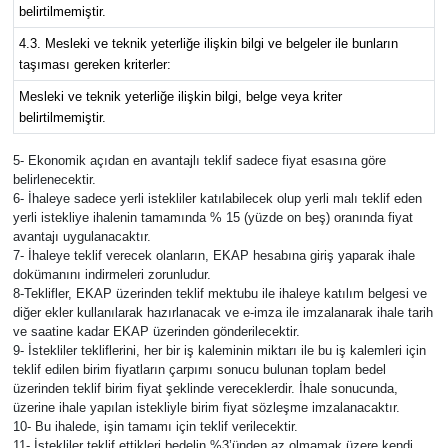
belirtilmemiştir.
4.3. Mesleki ve teknik yeterliğe ilişkin bilgi ve belgeler ile bunların
taşıması gereken kriterler:
Mesleki ve teknik yeterliğe ilişkin bilgi, belge veya kriter
belirtilmemiştir.
5- Ekonomik açıdan en avantajlı teklif sadece fiyat esasına göre
belirlenecektir.
6- İhaleye sadece yerli istekliler katılabilecek olup yerli malı teklif eden
yerli istekliye ihalenin tamamında % 15 (yüzde on beş) oranında fiyat
avantajı uygulanacaktır.
7- İhaleye teklif verecek olanların, EKAP hesabına giriş yaparak ihale
dokümanını indirmeleri zorunludur.
8-Teklifler, EKAP üzerinden teklif mektubu ile ihaleye katılım belgesi ve
diğer ekler kullanılarak hazırlanacak ve e-imza ile imzalanarak ihale tarih
ve saatine kadar EKAP üzerinden gönderilecektir.
9- İstekliler tekliflerini, her bir iş kaleminin miktarı ile bu iş kalemleri için
teklif edilen birim fiyatların çarpımı sonucu bulunan toplam bedel
üzerinden teklif birim fiyat şeklinde vereceklerdir. İhale sonucunda,
üzerine ihale yapılan istekliyle birim fiyat sözleşme imzalanacaktır.
10- Bu ihalede, işin tamamı için teklif verilecektir.
11- İstekliler teklif ettikleri bedelin %3’ünden az olmamak üzere kendi