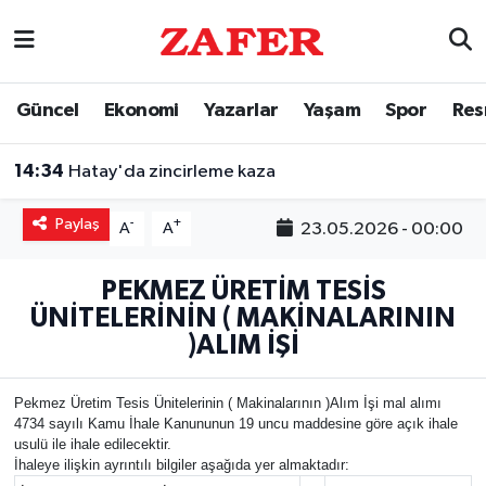
Nöbetçi Eczaneler
Güncel
Ekonomi
Yazarlar
Yaşam
Spor
Res
Hava Durumu
14:34
Hatay'da zincirleme kaza
Ankara Namaz Vakitleri
Paylaş
-
+
23.05.2026 - 00:00
A
A
Trafik Durumu
PEKMEZ ÜRETİM TESİS
Süper Lig Puan Durumu ve Fikstür
ÜNİTELERİNİN ( MAKİNALARININ
)ALIM İŞİ
Tüm Manşetler
Pekmez Üretim Tesis Ünitelerinin ( Makinalarının )Alım İşi mal alımı
Son Dakika Haberleri
4734 sayılı Kamu İhale Kanununun 19 uncu maddesine göre açık ihale
usulü ile ihale edilecektir.
İhaleye ilişkin ayrıntılı bilgiler aşağıda yer almaktadır:
Haber Arşivi