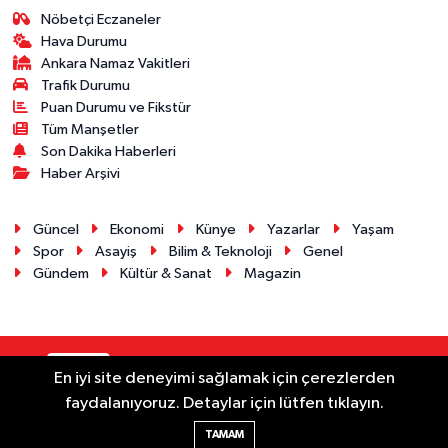
Nöbetçi Eczaneler
Hava Durumu
Ankara Namaz Vakitleri
Trafik Durumu
Puan Durumu ve Fikstür
Tüm Manşetler
Son Dakika Haberleri
Haber Arşivi
Güncel
Ekonomi
Künye
Yazarlar
Yaşam
Spor
Asayiş
Bilim & Teknoloji
Genel
Gündem
Kültür & Sanat
Magazin
RSS
Copyright © 2025. Her hakkı saklıdır.
En iyi site deneyimi sağlamak için çerezlerden
faydalanıyoruz. Detaylar için lütfen tıklayın.
Haber Yazılımı:
TE Bilişim
TAMAM