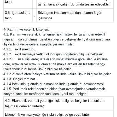
tarihi
tamamlayarak çalışır durumda teslim edecektir.
3.5. İşe başlama
Sözleşme imzalanmasından itibaren 3 gün
:
tarihi
içerisinde
4- Katılım ve yeterlik kriterleri:
4.1. Katılım ve yeterlik kriterlerine ilişkin istekliler tarafından e-teklif
kapsamında sunulması gereken bilgi ve belgeler ile fiyat dışı unsurlara
ilişkin bilgi ve belgelere aşağıda yer verilmiştir:
4.1.1. Teklif mektubu.
4.1.2. Teklif vermeye yetkili olunduğunu gösteren bilgi ve belgeler:
4.1.2.1. Tüzel kişilerde; isteklilerin yönetimindeki görevliler ile ilgisine
göre, ortaklar ve ortaklık oranlarına (halka arz edilen hisseler hariç)/
üyelerine/kurucularına ilişkin bilgi ve belgeler.
4.1.2.2. Vekâleten ihaleye katılma halinde vekile ilişkin bilgi ve belgeler.
4.1.3. Geçici teminat.
4.1.4 İsteklinin iş ortaklığı olması halinde iş ortaklığı beyannamesi.
4.1.5. Yerli malı teklif edenler lehine fiyat avantajından yararlanmak
isteyen istekliler tarafından sunulacak yerli malı belgesi
4.2. Ekonomik ve mali yeterliğe ilişkin bilgi ve belgeler ile bunların
taşıması gereken kriterler:
Ekonomik ve mali yeterliğe ilişkin bilgi, belge veya kriter