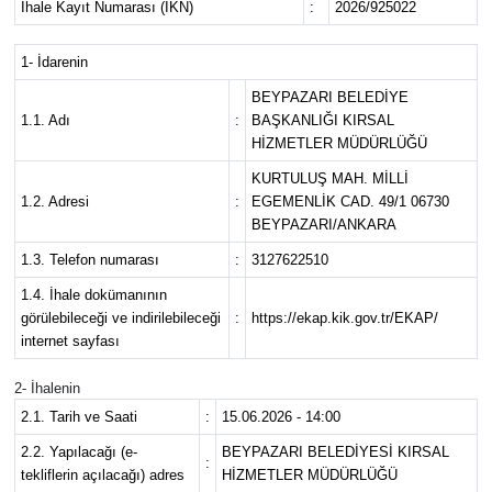
İhale Kayıt Numarası (İKN)
:
2026/925022
1- İdarenin
BEYPAZARI BELEDİYE
1.1. Adı
:
BAŞKANLIĞI KIRSAL
HİZMETLER MÜDÜRLÜĞÜ
KURTULUŞ MAH. MİLLİ
1.2. Adresi
:
EGEMENLİK CAD. 49/1 06730
BEYPAZARI/ANKARA
1.3. Telefon numarası
:
3127622510
1.4. İhale dokümanının
görülebileceği ve indirilebileceği
:
https://ekap.kik.gov.tr/EKAP/
internet sayfası
2- İhalenin
2.1. Tarih ve Saati
:
15.06.2026 - 14:00
2.2. Yapılacağı (e-
BEYPAZARI BELEDİYESİ KIRSAL
:
tekliflerin açılacağı) adres
HİZMETLER MÜDÜRLÜĞÜ