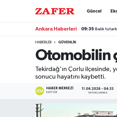
Güncel
Ek
Nöbetçi Eczaneler
Ankara Haberleri
09:35
Balık tutar
Hava Durumu
HABERLER
GÜVENLIK
Ankara Namaz Vakitleri
Otomobilin ç
Trafik Durumu
Tekirdağ'ın Çorlu ilçesinde, 
Süper Lig Puan Durumu ve Fikstür
sonucu hayatını kaybetti.
Tüm Manşetler
HABER MERKEZI
11.06.2026 - 04:33
EDITÖR
YAYINLANMA
Son Dakika Haberleri
Haber Arşivi