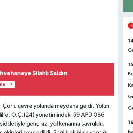
1
Ga
1
vehaneye Silahlı Saldırı
Ko
üle
Ka
Ge
e-Çorlu çevre yolunda meydana geldi. Yolun
Ga
lil'e, O.Ç.(24) yönetimindeki 59 APD 086
1
şiddetiyle genç kız, yol kenarına savruldu.
Ba
 ekipleri sevk edildi. Sağlık ekibinin yaptığı