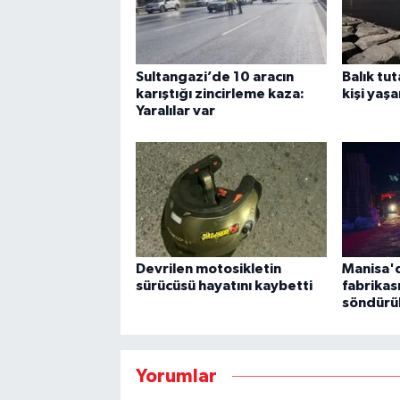
Sultangazi’de 10 aracın
Balık tu
karıştığı zincirleme kaza:
kişi yaşa
Yaralılar var
Devrilen motosikletin
Manisa'
sürücüsü hayatını kaybetti
fabrikas
söndürü
Yorumlar