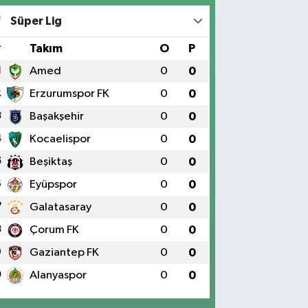
Süper Lig
#
Takım
O
P
1
Amed
0
0
2
Erzurumspor FK
0
0
3
Başakşehir
0
0
4
Kocaelispor
0
0
5
Beşiktaş
0
0
6
Eyüpspor
0
0
7
Galatasaray
0
0
8
Çorum FK
0
0
9
Gaziantep FK
0
0
0
Alanyaspor
0
0