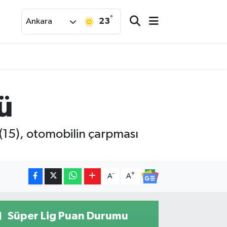
°
23
Ankara
ü
 (15), otomobilin çarpması
-
+
A
A
Süper Lig Puan Durumu