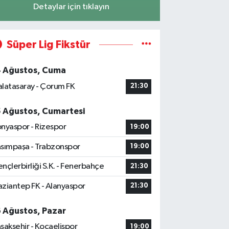
Detaylar için tıklayın
Süper Lig Fikstür
4 Ağustos, Cuma
latasaray - Çorum FK
21:30
5 Ağustos, Cumartesi
nyaspor - Rizespor
19:00
sımpaşa - Trabzonspor
19:00
nçlerbirliği S.K. - Fenerbahçe
21:30
ziantep FK - Alanyaspor
21:30
6 Ağustos, Pazar
şakşehir - Kocaelispor
19:00