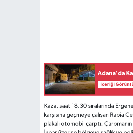
Adana'da Kah
İçeriği Görünt
Kaza, saat 18.30 sıralarında Ergen
karşısına geçmeye çalışan Rabia Ce
plakalı otomobil çarptı. Çarpmanın 
İhbar üzerine bölgeye sağlık ve polis