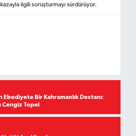
 kazayla ilgili soruşturmayı sürdürüyor.
Ebediyete Bir Kahramanlık Destanı:
ı Cengiz Topel