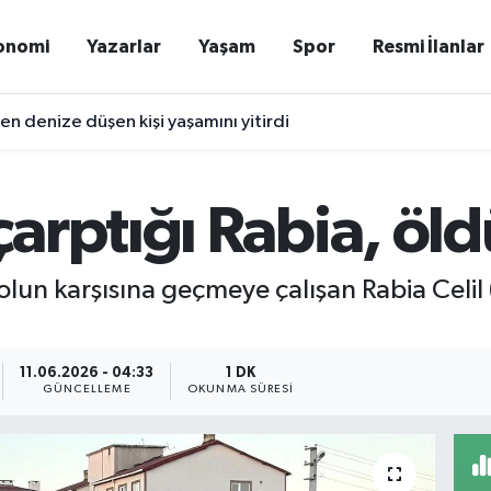
onomi
Yazarlar
Yaşam
Spor
Resmi İlanlar
ken denize düşen kişi yaşamını yitirdi
arptığı Rabia, öld
yolun karşısına geçmeye çalışan Rabia Celil
11.06.2026 - 04:33
1 DK
GÜNCELLEME
OKUNMA SÜRESI