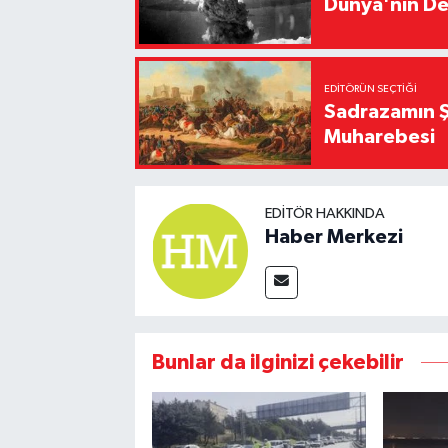
Dünya'nın De
EDITÖRÜN SEÇTIĞI
Sadrazamın Ş
Muharebesi
EDITÖR HAKKINDA
Haber Merkezi
Bunlar da ilginizi çekebilir