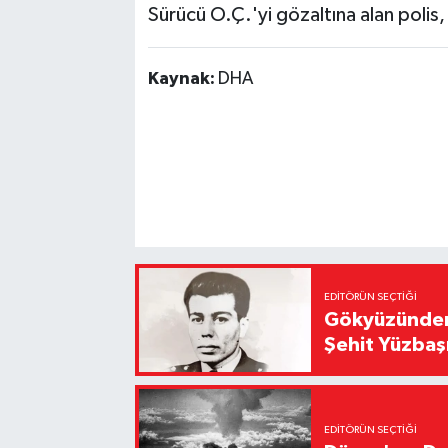
Sürücü O.Ç.'yi gözaltına alan polis,
Kaynak:
DHA
EDITÖRÜN SEÇTIĞI
Gökyüzünden 
Şehit Yüzbaş
EDITÖRÜN SEÇTIĞI