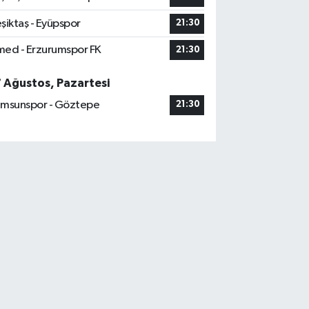
şiktaş - Eyüpspor
21:30
ed - Erzurumspor FK
21:30
7 Ağustos, Pazartesi
msunspor - Göztepe
21:30