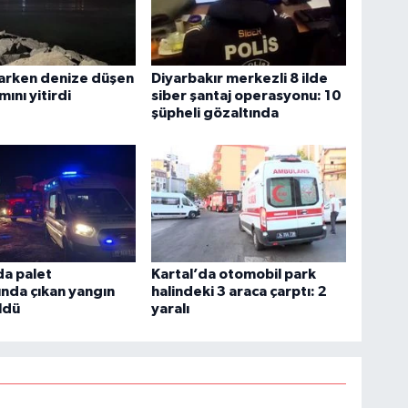
tarken denize düşen
Diyarbakır merkezli 8 ilde
mını yitirdi
siber şantaj operasyonu: 10
şüpheli gözaltında
da palet
Kartal’da otomobil park
ında çıkan yangın
halindeki 3 araca çarptı: 2
ldü
yaralı