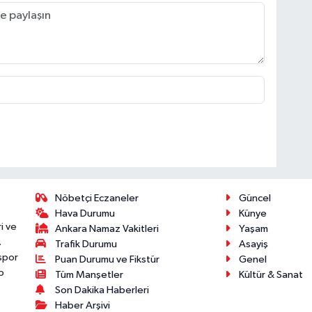
Nöbetçi Eczaneler
Güncel
Hava Durumu
Künye
i ve
Ankara Namaz Vakitleri
Yaşam
.
Trafik Durumu
Asayiş
 spor
Puan Durumu ve Fikstür
Genel
p
Tüm Manşetler
Kültür & Sanat
Son Dakika Haberleri
Haber Arşivi