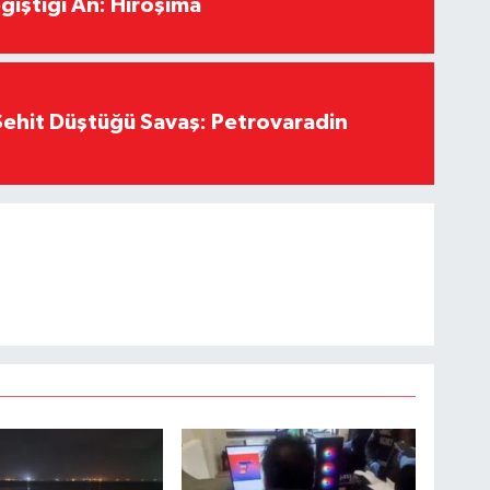
ğiştiği An: Hiroşima
ehit Düştüğü Savaş: Petrovaradin