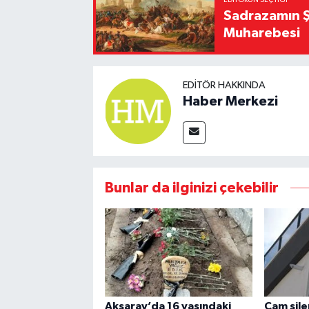
Sadrazamın Ş
Muharebesi
EDITÖR HAKKINDA
Haber Merkezi
Bunlar da ilginizi çekebilir
Aksaray’da 16 yaşındaki
Cam sile