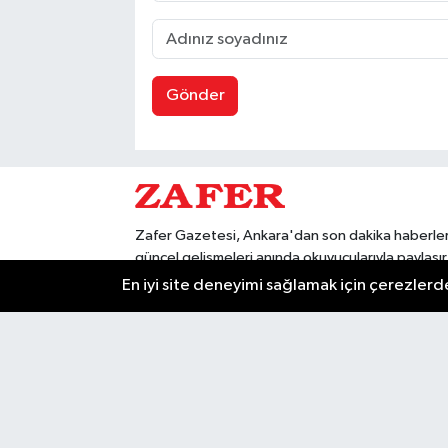
Gönder
Zafer Gazetesi, Ankara'dan son dakika haberler
güncel gelişmeleri anında okuyucularıyla paylaşır
Ankara'nın en önemli olayları, siyaset, ekonomi,
En iyi site deneyimi sağlamak için çerezlerde
ve kültürel gelişmeler için Zafer Gazetesi'ni taki
edin. Başkentin güvendiği haber kaynağı.