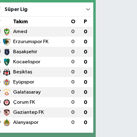
Süper Lig
#
Takım
O
P
1
Amed
0
0
2
Erzurumspor FK
0
0
3
Başakşehir
0
0
4
Kocaelispor
0
0
5
Beşiktaş
0
0
6
Eyüpspor
0
0
7
Galatasaray
0
0
8
Çorum FK
0
0
9
Gaziantep FK
0
0
0
Alanyaspor
0
0