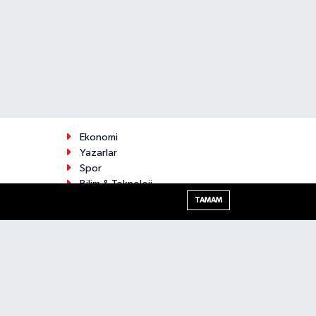
Ekonomi
Yazarlar
Spor
Bilim & Teknoloji
Gündem
TAMAM
Magazin