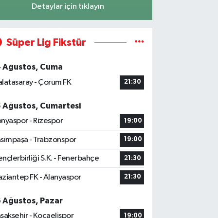
Detaylar için tıklayın
Süper Lig Fikstür
4 Ağustos, Cuma
latasaray - Çorum FK
21:30
5 Ağustos, Cumartesi
nyaspor - Rizespor
19:00
sımpaşa - Trabzonspor
19:00
nçlerbirliği S.K. - Fenerbahçe
21:30
ziantep FK - Alanyaspor
21:30
6 Ağustos, Pazar
şakşehir - Kocaelispor
19:00