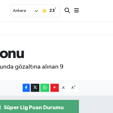
°
23
Ankara
yonu
onunda gözaltına alınan 9
-
+
A
A
Süper Lig Puan Durumu