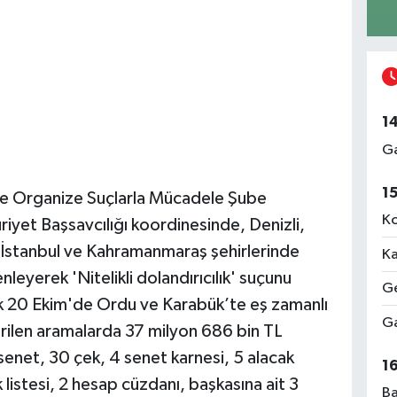
1
Ga
1
 ve Organize Suçlarla Mücadele Şube
Ko
yet Başsavcılığı koordinesinde, Denizli,
İstanbul ve Kahramanmaraş şehirlerinde
Ka
nleyerek 'Nitelikli dolandırıcılık' suçunu
Ge
lik 20 Ekim'de Ordu ve Karabük’te eş zamanlı
Ga
rilen aramalarda 37 milyon 686 bin TL
enet, 30 çek, 4 senet karnesi, 5 alacak
1
 listesi, 2 hesap cüzdanı, başkasına ait 3
Ba