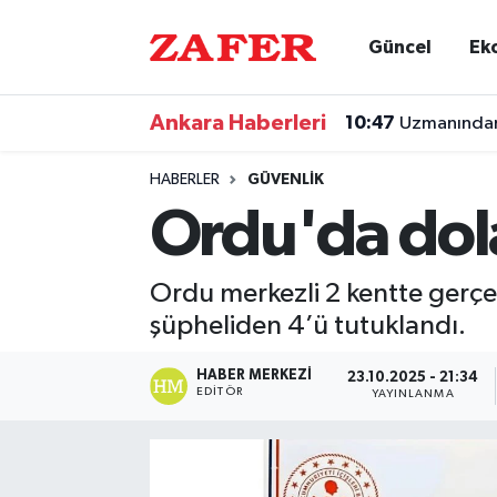
Güncel
Ek
Nöbetçi Eczaneler
Ankara Haberleri
10:47
Uzmanından 
Hava Durumu
HABERLER
GÜVENLIK
Ankara Namaz Vakitleri
Ordu'da dola
Trafik Durumu
Ordu merkezli 2 kentte gerçek
Süper Lig Puan Durumu ve Fikstür
şüpheliden 4’ü tutuklandı.
Tüm Manşetler
HABER MERKEZI
23.10.2025 - 21:34
EDITÖR
YAYINLANMA
Son Dakika Haberleri
Haber Arşivi