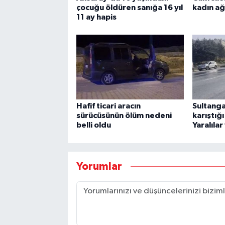
çocuğu öldüren sanığa 16 yıl
kadın ağ
11 ay hapis
Hafif ticari aracın
Sultanga
sürücüsünün ölüm nedeni
karıştığ
belli oldu
Yaralılar
Yorumlar