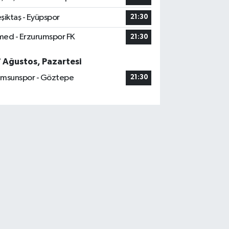
şiktaş - Eyüpspor
21:30
ed - Erzurumspor FK
21:30
7 Ağustos, Pazartesi
msunspor - Göztepe
21:30