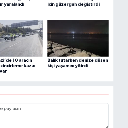
ır yaralandı
için güzergah değiştirdi
zi’de 10 aracın
Balık tutarken denize düşen
ı zincirleme kaza:
kişi yaşamını yitirdi
 var