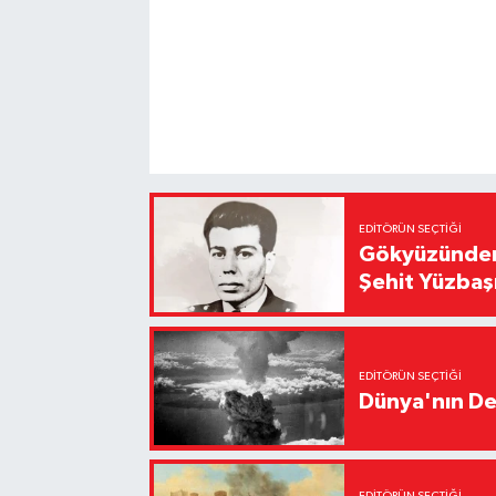
EDITÖRÜN SEÇTIĞI
Gökyüzünden 
Şehit Yüzbaş
EDITÖRÜN SEÇTIĞI
Dünya'nın De
EDITÖRÜN SEÇTIĞI