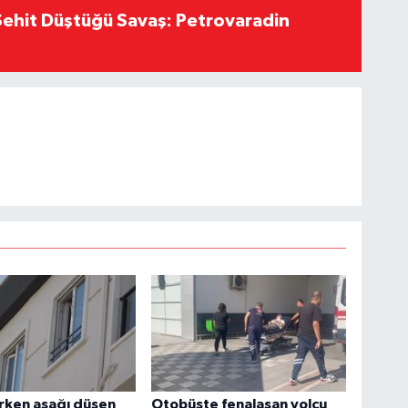
ehit Düştüğü Savaş: Petrovaradin
rken aşağı düşen
Otobüste fenalaşan yolcu