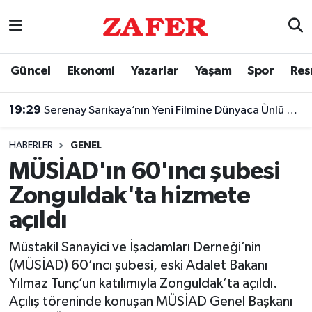
Nöbetçi Eczaneler
Güncel
Ekonomi
Yazarlar
Yaşam
Spor
Res
Hava Durumu
19:29
Serenay Sarıkaya’nın Yeni Filmine Dünyaca Ünlü Yıldız!
Ankara Namaz Vakitleri
HABERLER
GENEL
Trafik Durumu
MÜSİAD'ın 60'ıncı şubesi
Zonguldak'ta hizmete
Süper Lig Puan Durumu ve Fikstür
açıldı
Tüm Manşetler
Müstakil Sanayici ve İşadamları Derneği’nin
(MÜSİAD) 60’ıncı şubesi, eski Adalet Bakanı
Son Dakika Haberleri
Yılmaz Tunç’un katılımıyla Zonguldak’ta açıldı.
Açılış töreninde konuşan MÜSİAD Genel Başkanı
Haber Arşivi