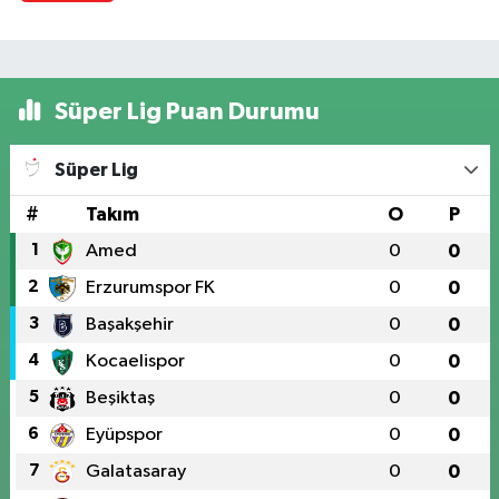
Süper Lig Puan Durumu
Süper Lig
#
Takım
O
P
1
Amed
0
0
2
Erzurumspor FK
0
0
3
Başakşehir
0
0
4
Kocaelispor
0
0
5
Beşiktaş
0
0
6
Eyüpspor
0
0
7
Galatasaray
0
0