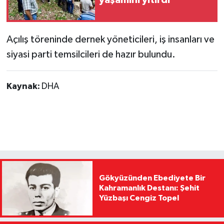
yaşamını yitirdi
Açılış töreninde dernek yöneticileri, iş insanları ve
siyasi parti temsilcileri de hazır bulundu.
Kaynak:
DHA
Gökyüzünden Ebediyete Bir
Kahramanlık Destanı: Şehit
Yüzbaşı Cengiz Topel