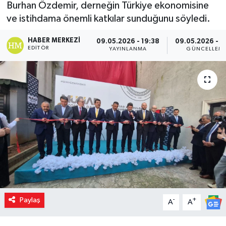
Burhan Özdemir, derneğin Türkiye ekonomisine
ve istihdama önemli katkılar sunduğunu söyledi.
HABER MERKEZI
09.05.2026 - 19:38
09.05.2026 - 1
EDITÖR
YAYINLANMA
GÜNCELLEM
Paylaş
-
+
A
A