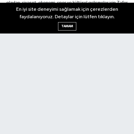
olayları, siyaset, ekonomi, spor ve kültürel gelişmeler için Zafer
En iyi site deneyimi sağlamak için çerezlerden
Gazetesi'ni takip edin. Başkentin güvendiği haber kaynağı.
faydalanıyoruz. Detaylar için lütfen tıklayın.
TAMAM
Nöbetçi Eczaneler
Hava Durumu
Ankara Namaz Vakitleri
Trafik Durumu
Puan Durumu ve Fikstür
Tüm Manşetler
Son Dakika Haberleri
Haber Arşivi
Güncel
Ekonomi
Künye
Yazarlar
Yaşam
Spor
Asayiş
Bilim & Teknoloji
Genel
Gündem
Kültür & Sanat
Magazin