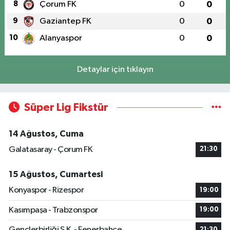
8
Çorum FK
0
0
9
Gaziantep FK
0
0
10
Alanyaspor
0
0
Detaylar için tıklayın
Süper Lig Fikstür
14 Ağustos, Cuma
Galatasaray - Çorum FK
21:30
15 Ağustos, Cumartesi
Konyaspor - Rizespor
19:00
Kasımpaşa - Trabzonspor
19:00
Gençlerbirliği S.K. - Fenerbahçe
21:30