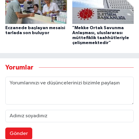
Eczanede başlayan mesaisi
"Mekke Ortak Savunma
tarlada son buluyor
Anlaşması, uluslararası
müttefiklik taahhütleriyle
çelişmemektedir"
Yorumlar
Gönder