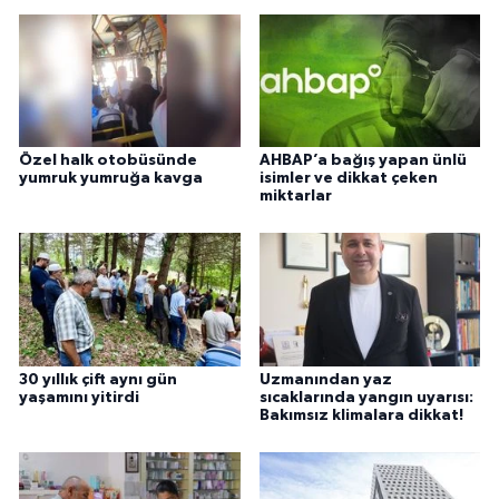
Özel halk otobüsünde
AHBAP’a bağış yapan ünlü
yumruk yumruğa kavga
isimler ve dikkat çeken
miktarlar
30 yıllık çift aynı gün
Uzmanından yaz
yaşamını yitirdi
sıcaklarında yangın uyarısı:
Bakımsız klimalara dikkat!