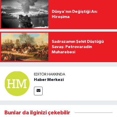
Dünya'nın Değiştiği An:
Hiroşima
Sadrazamın Şehit Düştüğü
Savaş: Petrovaradin
Muharebesi
EDITÖR HAKKINDA
Haber Merkezi
Bunlar da ilginizi çekebilir