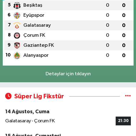
5
Beşiktaş
0
0
6
Eyüpspor
0
0
7
Galatasaray
0
0
8
Çorum FK
0
0
9
Gaziantep FK
0
0
10
Alanyaspor
0
0
Detaylar için tıklayın
Süper Lig Fikstür
14 Ağustos, Cuma
Galatasaray - Çorum FK
21:30
15 Ağustos, Cumartesi