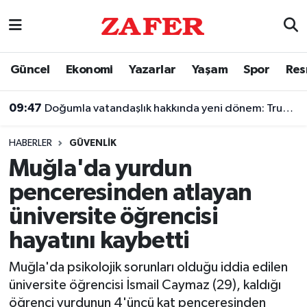
Nöbetçi Eczaneler
Güncel
Ekonomi
Yazarlar
Yaşam
Spor
Res
Hava Durumu
09:47
Doğumla vatandaşlık hakkında yeni dönem: Trump imzayı attı
Ankara Namaz Vakitleri
HABERLER
GÜVENLIK
Trafik Durumu
Muğla'da yurdun
penceresinden atlayan
Süper Lig Puan Durumu ve Fikstür
üniversite öğrencisi
Tüm Manşetler
hayatını kaybetti
Son Dakika Haberleri
Muğla'da psikolojik sorunları olduğu iddia edilen
üniversite öğrencisi İsmail Caymaz (29), kaldığı
Haber Arşivi
öğrenci yurdunun 4'üncü kat penceresinden