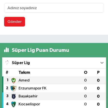
Gönder
Süper Lig Puan Durumu
Süper Lig
#
Takım
O
P
1
Amed
0
0
2
Erzurumspor FK
0
0
3
Başakşehir
0
0
4
Kocaelispor
0
0