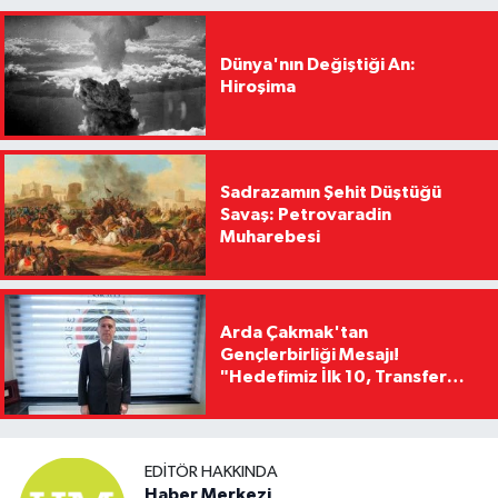
Dünya'nın Değiştiği An:
Hiroşima
Sadrazamın Şehit Düştüğü
Savaş: Petrovaradin
Muharebesi
Arda Çakmak'tan
Gençlerbirliği Mesajı!
"Hedefimiz İlk 10, Transfer
Yasağını Kısa Sürede
Kaldıracağız"
EDITÖR HAKKINDA
Haber Merkezi