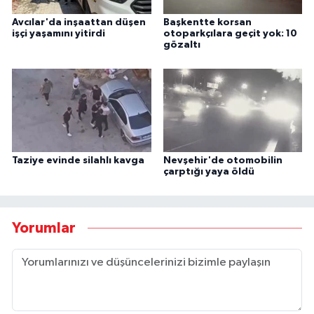
Avcılar'da inşaattan düşen
Başkentte korsan
işçi yaşamını yitirdi
otoparkçılara geçit yok: 10
gözaltı
Taziye evinde silahlı kavga
Nevşehir'de otomobilin
çarptığı yaya öldü
Yorumlar