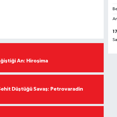
Be
Am
1
Sa
ğiştiği An: Hiroşima
ehit Düştüğü Savaş: Petrovaradin