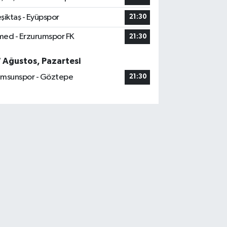
şiktaş - Eyüpspor
21:30
ed - Erzurumspor FK
21:30
7 Ağustos, Pazartesi
msunspor - Göztepe
21:30