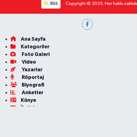
RSS
Copyright © 2025. Her hakkı saklıdır
Ana Sayfa
Kategoriler
Foto Galeri
Video
Yazarlar
Röportaj
Biyografi
Anketler
Künye
İletişim
Servisler
Nöbetçi Eczaneler
Hava Durumu