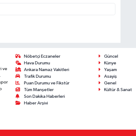
Nöbetçi Eczaneler
Güncel
Hava Durumu
Künye
i ve
Ankara Namaz Vakitleri
Yaşam
.
Trafik Durumu
Asayiş
 spor
Puan Durumu ve Fikstür
Genel
p
Tüm Manşetler
Kültür & Sanat
Son Dakika Haberleri
Haber Arşivi