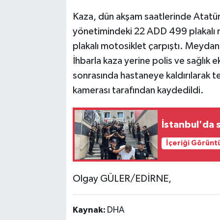
Kaza, dün akşam saatlerinde Atatürk
yönetimindeki 22 ADD 499 plakalı m
plakalı motosiklet çarpıştı. Meyda
İhbarla kaza yerine polis ve sağlık ek
sonrasında hastaneye kaldırılarak te
kamerası tarafından kaydedildi.
İstanbul'da 
İçeriği Görünt
Olgay GÜLER/EDİRNE,
Kaynak:
DHA