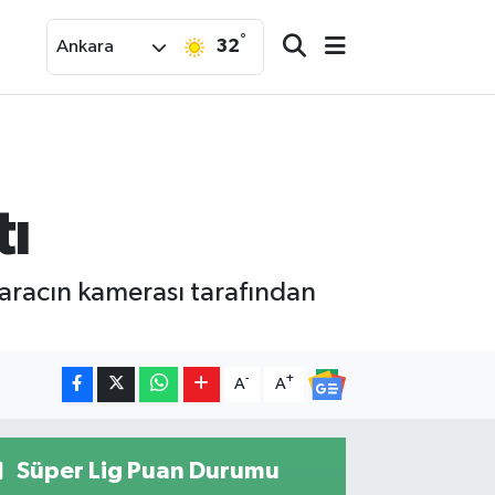
°
32
Ankara
tı
r aracın kamerası tarafından
-
+
A
A
Süper Lig Puan Durumu