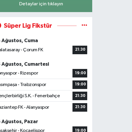
Detaylar için tıklayın
Süper Lig Fikstür
4 Ağustos, Cuma
latasaray - Çorum FK
21:30
5 Ağustos, Cumartesi
nyaspor - Rizespor
19:00
sımpaşa - Trabzonspor
19:00
nçlerbirliği S.K. - Fenerbahçe
21:30
ziantep FK - Alanyaspor
21:30
6 Ağustos, Pazar
şakşehir - Kocaelispor
19:00