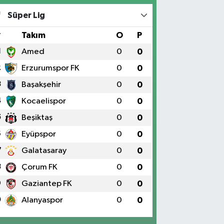
Süper Lig
#
Takım
O
P
1
Amed
0
0
2
Erzurumspor FK
0
0
3
Başakşehir
0
0
4
Kocaelispor
0
0
5
Beşiktaş
0
0
6
Eyüpspor
0
0
7
Galatasaray
0
0
8
Çorum FK
0
0
9
Gaziantep FK
0
0
0
Alanyaspor
0
0