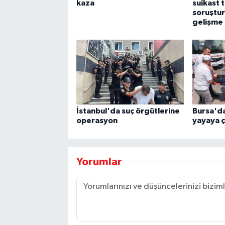
kaza
suikast t
soruştu
gelişme
İstanbul'da suç örgütlerine
Bursa'da
operasyon
yayaya ç
Yorumlar