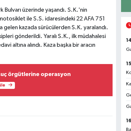
 Bulvarı üzerinde yaşandı. S.K.'nin
otosiklet ile S.S. idaresindeki 22 AFA 751
na gelen kazada sürücülerden S.K. yaralandı.
ipleri gönderildi. Yaralı S.K., ilk müdahalesi
1
davi altına alındı. Kaza başka bir aracın
Ga
1
Ko
suç örgütlerine operasyon
Ka
üle
Ge
Ga
1
Ba