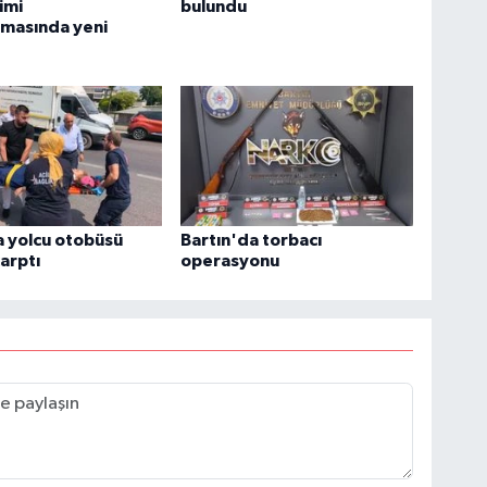
imi
bulundu
rmasında yeni
 yolcu otobüsü
Bartın'da torbacı
arptı
operasyonu