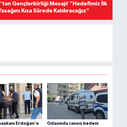
an Gençlerbirliği Mesajı! "Hedefimiz İlk
Yasağını Kısa Sürede Kaldıracağız"
aşkanı Erdoğan'a
Odasında cansız bedeni