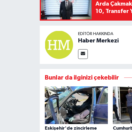
Arda Çakmak't
10, Transfer 
EDITÖR HAKKINDA
Haber Merkezi
Bunlar da ilginizi çekebilir
Eskişehir'de zincirleme
Cumhurb