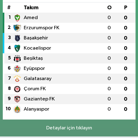
#
Takım
O
P
1
Amed
0
0
2
Erzurumspor FK
0
0
3
Başakşehir
0
0
4
Kocaelispor
0
0
5
Beşiktaş
0
0
6
Eyüpspor
0
0
7
Galatasaray
0
0
8
Çorum FK
0
0
9
Gaziantep FK
0
0
10
Alanyaspor
0
0
Detaylar için tıklayın