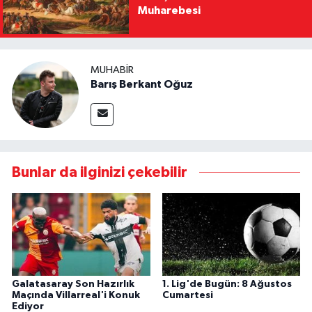
Muharebesi
MUHABIR
Barış Berkant Oğuz
Bunlar da ilginizi çekebilir
Galatasaray Son Hazırlık
1. Lig'de Bugün: 8 Ağustos
Maçında Villarreal'i Konuk
Cumartesi
Ediyor