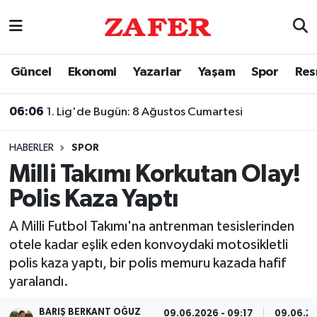
Nöbetçi Eczaneler
Güncel
Ekonomi
Yazarlar
Yaşam
Spor
Res
Hava Durumu
06:06
1. Lig'de Bugün: 8 Ağustos Cumartesi
Ankara Namaz Vakitleri
HABERLER
SPOR
Trafik Durumu
Milli Takımı Korkutan Olay!
Polis Kaza Yaptı
Süper Lig Puan Durumu ve Fikstür
A Milli Futbol Takımı'na antrenman tesislerinden
Tüm Manşetler
otele kadar eşlik eden konvoydaki motosikletli
polis kaza yaptı, bir polis memuru kazada hafif
Son Dakika Haberleri
yaralandı.
Haber Arşivi
BARIŞ BERKANT OĞUZ
09.06.2026 - 09:17
09.06.20