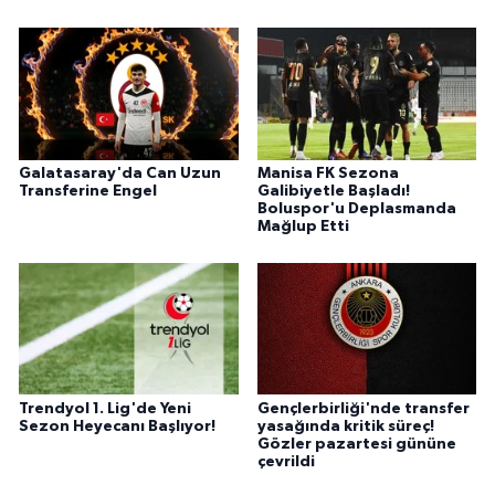
Galatasaray'da Can Uzun
Manisa FK Sezona
Transferine Engel
Galibiyetle Başladı!
Boluspor'u Deplasmanda
Mağlup Etti
Trendyol 1. Lig'de Yeni
Gençlerbirliği'nde transfer
Sezon Heyecanı Başlıyor!
yasağında kritik süreç!
Gözler pazartesi gününe
çevrildi