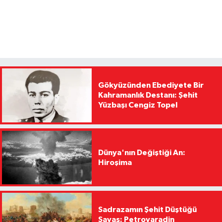
Gökyüzünden Ebediyete Bir
Kahramanlık Destanı: Şehit
Yüzbaşı Cengiz Topel
Dünya'nın Değiştiği An:
Hiroşima
Sadrazamın Şehit Düştüğü
Savaş: Petrovaradin