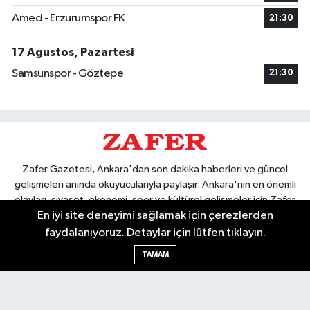
Amed - Erzurumspor FK
21:30
17 Ağustos, Pazartesi
Samsunspor - Göztepe
21:30
Zafer Gazetesi, Ankara'dan son dakika haberleri ve güncel
gelişmeleri anında okuyucularıyla paylaşır. Ankara'nın en önemli
olayları, siyaset, ekonomi, spor ve kültürel gelişmeler için Zafer
En iyi site deneyimi sağlamak için çerezlerden
Gazetesi'ni takip edin. Başkentin güvendiği haber kaynağı.
faydalanıyoruz. Detaylar için lütfen tıklayın.
TAMAM
Nöbetçi Eczaneler
Hava Durumu