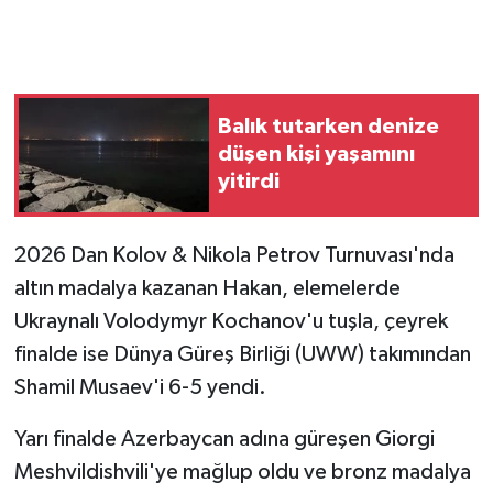
Balık tutarken denize
düşen kişi yaşamını
yitirdi
2026 Dan Kolov & Nikola Petrov Turnuvası'nda
altın madalya kazanan Hakan, elemelerde
Ukraynalı Volodymyr Kochanov'u tuşla, çeyrek
finalde ise Dünya Güreş Birliği (UWW) takımından
Shamil Musaev'i 6-5 yendi.
Yarı finalde Azerbaycan adına güreşen Giorgi
Meshvildishvili'ye mağlup oldu ve bronz madalya