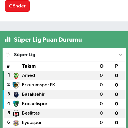
Gönder
Süper Lig Puan Durumu
Süper Lig
#
Takım
O
P
1
Amed
0
0
2
Erzurumspor FK
0
0
3
Başakşehir
0
0
4
Kocaelispor
0
0
5
Beşiktaş
0
0
6
Eyüpspor
0
0