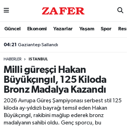
Nöbetçi Eczaneler
Güncel
Ekonomi
Yazarlar
Yaşam
Spor
Res
Hava Durumu
04:21
Gaziantep Sallandı
Ankara Namaz Vakitleri
HABERLER
ISTANBUL
Trafik Durumu
Milli güreşçi Hakan
Büyükçıngıl, 125 Kiloda
Süper Lig Puan Durumu ve Fikstür
Bronz Madalya Kazandı
Tüm Manşetler
2026 Avrupa Güreş Şampiyonası serbest stil 125
kiloda ay-yıldızlı bayrağı temsil eden Hakan
Son Dakika Haberleri
Büyükçıngıl, rakibini mağlup ederek bronz
madalyanın sahibi oldu. Genç sporcu, bu
Haber Arşivi