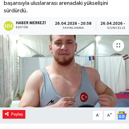
başarısıyla uluslararası arenadaki yükselişini
sürdürdü.
HABER MERKEZI
26.04.2026 - 20:58
26.04.2026 - 
EDITÖR
YAYINLANMA
GÜNCELLEM
Paylaş
-
+
A
A