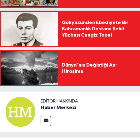
Gökyüzünden Ebediyete Bir
Kahramanlık Destanı: Şehit
Yüzbaşı Cengiz Topel
Dünya'nın Değiştiği An:
Hiroşima
EDITÖR HAKKINDA
Haber Merkezi