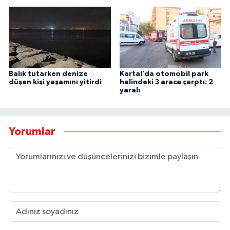
Balık tutarken denize
Kartal’da otomobil park
düşen kişi yaşamını yitirdi
halindeki 3 araca çarptı: 2
yaralı
Yorumlar