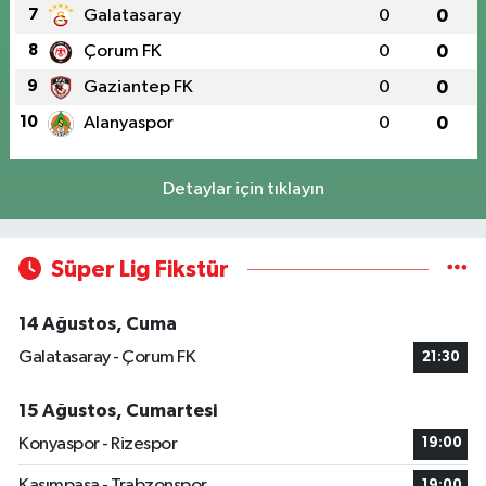
7
Galatasaray
0
0
8
Çorum FK
0
0
9
Gaziantep FK
0
0
10
Alanyaspor
0
0
Detaylar için tıklayın
Süper Lig Fikstür
14 Ağustos, Cuma
Galatasaray - Çorum FK
21:30
15 Ağustos, Cumartesi
Konyaspor - Rizespor
19:00
Kasımpaşa - Trabzonspor
19:00