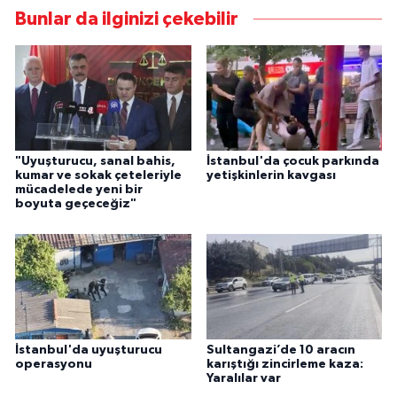
Bunlar da ilginizi çekebilir
"Uyuşturucu, sanal bahis,
İstanbul'da çocuk parkında
kumar ve sokak çeteleriyle
yetişkinlerin kavgası
mücadelede yeni bir
boyuta geçeceğiz"
İstanbul'da uyuşturucu
Sultangazi’de 10 aracın
operasyonu
karıştığı zincirleme kaza:
Yaralılar var