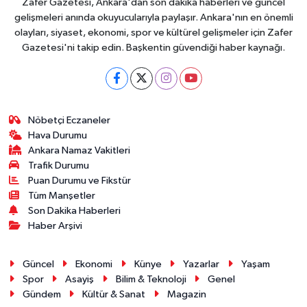
Zafer Gazetesi, Ankara'dan son dakika haberleri ve güncel
gelişmeleri anında okuyucularıyla paylaşır. Ankara'nın en önemli
olayları, siyaset, ekonomi, spor ve kültürel gelişmeler için Zafer
Gazetesi'ni takip edin. Başkentin güvendiği haber kaynağı.
Nöbetçi Eczaneler
Hava Durumu
Ankara Namaz Vakitleri
Trafik Durumu
Puan Durumu ve Fikstür
Tüm Manşetler
Son Dakika Haberleri
Haber Arşivi
Güncel
Ekonomi
Künye
Yazarlar
Yaşam
Spor
Asayiş
Bilim & Teknoloji
Genel
Gündem
Kültür & Sanat
Magazin