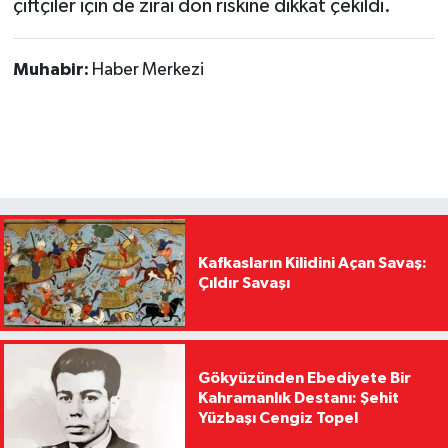
çiftçiler için de zirai don riskine dikkat çekildi.
Muhabir:
Haber Merkezi
Kafkasların Kilidini Açan Savaş:
Çıldır Savaşı
Gökyüzünden Ebediyete Bir
Kahramanlık Destanı: Şehit
Yüzbaşı Cengiz Topel