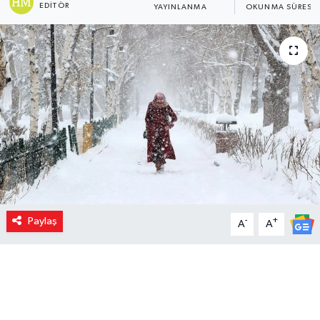
EDITÖR
YAYINLANMA
OKUNMA SÜRESI
Paylaş
-
+
A
A