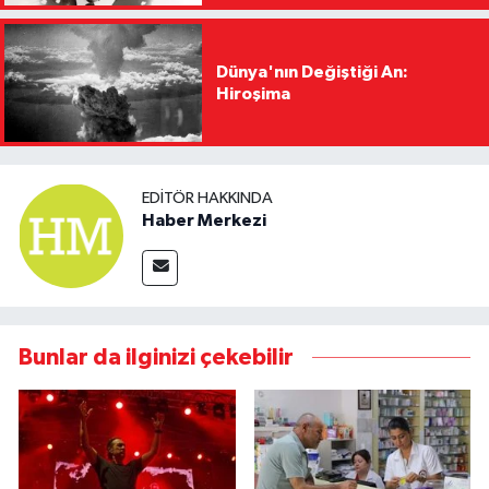
Dünya'nın Değiştiği An:
Hiroşima
EDITÖR HAKKINDA
Haber Merkezi
Bunlar da ilginizi çekebilir