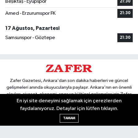
Beşiktaş - Eyüpspor
21:30
Amed - Erzurumspor FK
21:30
17 Ağustos, Pazartesi
Samsunspor - Göztepe
21:30
Zafer Gazetesi, Ankara'dan son dakika haberleri ve güncel
gelişmeleri anında okuyucularıyla paylaşır. Ankara'nın en önemli
olayları, siyaset, ekonomi, spor ve kültürel gelişmeler için Zafer
En iyi site deneyimi sağlamak için çerezlerden
Gazetesi'ni takip edin. Başkentin güvendiği haber kaynağı.
faydalanıyoruz. Detaylar için lütfen tıklayın.
TAMAM
Nöbetçi Eczaneler