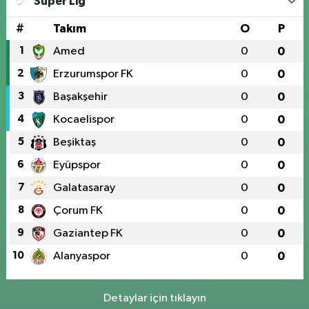
Süper Lig
#
Takım
O
P
1
Amed
0
0
2
Erzurumspor FK
0
0
3
Başakşehir
0
0
4
Kocaelispor
0
0
5
Beşiktaş
0
0
6
Eyüpspor
0
0
7
Galatasaray
0
0
8
Çorum FK
0
0
9
Gaziantep FK
0
0
10
Alanyaspor
0
0
Detaylar için tıklayın