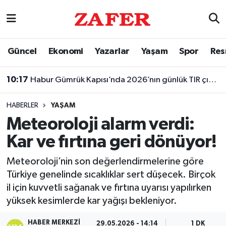
Nöbetçi Eczaneler
Güncel
Ekonomi
Yazarlar
Yaşam
Spor
Res
Hava Durumu
10:17
Habur Gümrük Kapısı’nda 2026’nın günlük TIR çıkış rekoru kırıldı
Ankara Namaz Vakitleri
HABERLER
YAŞAM
Trafik Durumu
Meteoroloji alarm verdi:
Kar ve fırtına geri dönüyor!
Süper Lig Puan Durumu ve Fikstür
Meteoroloji’nin son değerlendirmelerine göre
Tüm Manşetler
Türkiye genelinde sıcaklıklar sert düşecek. Birçok
il için kuvvetli sağanak ve fırtına uyarısı yapılırken
Son Dakika Haberleri
yüksek kesimlerde kar yağışı bekleniyor.
Haber Arşivi
HABER MERKEZI
29.05.2026 - 14:14
1 DK