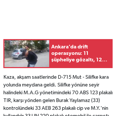
Ankara’da drift
operasyonu: 11
şüpheliye gözaltı, 12
araç trafikten men
Kaza, akşam saatlerinde D-715 Mut - Silifke kara
yolunda meydana geldi. Silifke yönüne seyir
halindeki M.A.G yönetimindeki 70 ABS 123 plakalı
TIR, karşı yönden gelen Burak Yaylamaz (33)
kontrolündeki 33 AEB 263 plakalı cip ve M.Y.'nin
kullandığı 33 UN 220 plakalı otomobil ile çarpıştı.