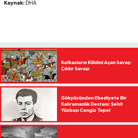
Kaynak:
DHA
Kafkasların Kilidini Açan Savaş:
Çıldır Savaşı
Gökyüzünden Ebediyete Bir
Kahramanlık Destanı: Şehit
Yüzbaşı Cengiz Topel