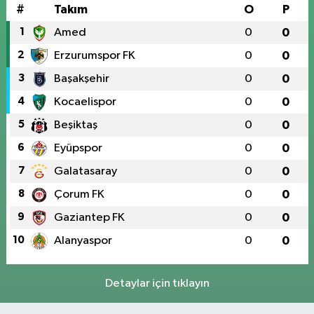
#
Takım
O
P
1
Amed
0
0
2
Erzurumspor FK
0
0
3
Başakşehir
0
0
4
Kocaelispor
0
0
5
Beşiktaş
0
0
6
Eyüpspor
0
0
7
Galatasaray
0
0
8
Çorum FK
0
0
9
Gaziantep FK
0
0
10
Alanyaspor
0
0
Detaylar için tıklayın