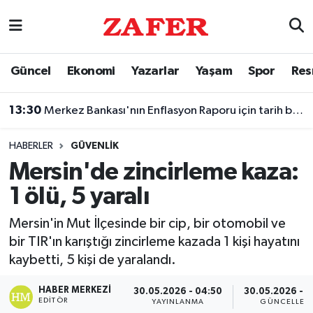
Nöbetçi Eczaneler
Güncel
Ekonomi
Yazarlar
Yaşam
Spor
Res
Hava Durumu
13:30
Merkez Bankası'nın Enflasyon Raporu için tarih belli oldu
Ankara Namaz Vakitleri
HABERLER
GÜVENLIK
Trafik Durumu
Mersin'de zincirleme kaza:
1 ölü, 5 yaralı
Süper Lig Puan Durumu ve Fikstür
Mersin'in Mut İlçesinde bir cip, bir otomobil ve
Tüm Manşetler
bir TIR'ın karıştığı zincirleme kazada 1 kişi hayatını
kaybetti, 5 kişi de yaralandı.
Son Dakika Haberleri
HABER MERKEZI
30.05.2026 - 04:50
30.05.2026 - 
Haber Arşivi
EDITÖR
YAYINLANMA
GÜNCELLEM