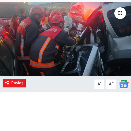
Paylaş
-
+
A
A