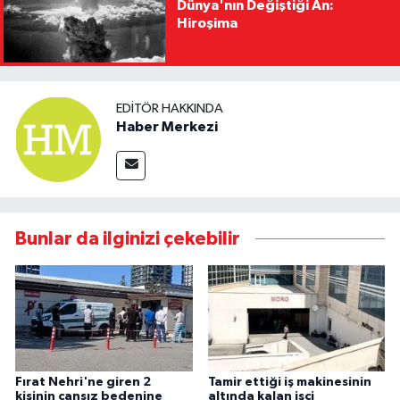
Dünya'nın Değiştiği An:
Hiroşima
EDITÖR HAKKINDA
Haber Merkezi
Bunlar da ilginizi çekebilir
Fırat Nehri'ne giren 2
Tamir ettiği iş makinesinin
kişinin cansız bedenine
altında kalan işçi