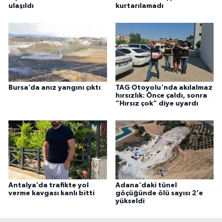
ulaşıldı
kurtarılamadı
Bursa’da anız yangını çıktı
TAG Otoyolu'nda akılalmaz
hırsızlık: Önce çaldı, sonra
“Hırsız çok” diye uyardı
Antalya’da trafikte yol
Adana'daki tünel
verme kavgası kanlı bitti
göçüğünde ölü sayısı 2'e
yükseldi