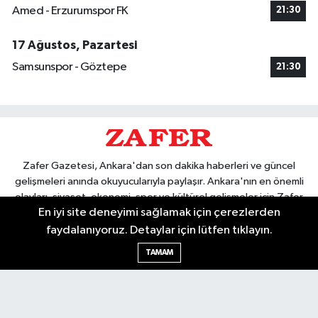
Amed - Erzurumspor FK
21:30
17 Ağustos, Pazartesi
Samsunspor - Göztepe
21:30
Zafer Gazetesi, Ankara'dan son dakika haberleri ve güncel
gelişmeleri anında okuyucularıyla paylaşır. Ankara'nın en önemli
olayları, siyaset, ekonomi, spor ve kültürel gelişmeler için Zafer
En iyi site deneyimi sağlamak için çerezlerden
Gazetesi'ni takip edin. Başkentin güvendiği haber kaynağı.
faydalanıyoruz. Detaylar için lütfen tıklayın.
TAMAM
Nöbetçi Eczaneler
Hava Durumu