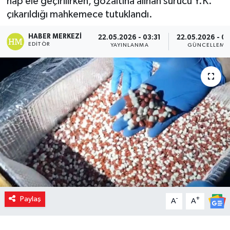
hap ele geçirilirken, gözaltına alınan sürücü Y.K.
çıkarıldığı mahkemece tutuklandı.
HABER MERKEZI
22.05.2026 - 03:31
22.05.2026 - 03
EDITÖR
YAYINLANMA
GÜNCELLEME
Paylaş
-
+
A
A