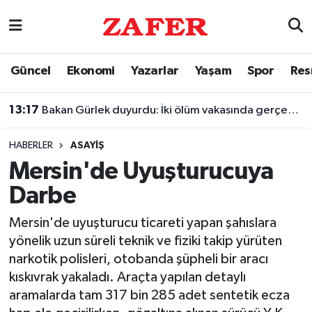
Nöbetçi Eczaneler
Güncel
Ekonomi
Yazarlar
Yaşam
Spor
Res
Hava Durumu
13:17
Bakan Gürlek duyurdu: İki ölüm vakasında gerçek ortaya çıkarıldı
Ankara Namaz Vakitleri
HABERLER
ASAYIŞ
Trafik Durumu
Mersin'de Uyuşturucuya
Darbe
Süper Lig Puan Durumu ve Fikstür
Mersin'de uyuşturucu ticareti yapan şahıslara
Tüm Manşetler
yönelik uzun süreli teknik ve fiziki takip yürüten
narkotik polisleri, otobanda şüpheli bir aracı
Son Dakika Haberleri
kıskıvrak yakaladı. Araçta yapılan detaylı
aramalarda tam 317 bin 285 adet sentetik ecza
Haber Arşivi