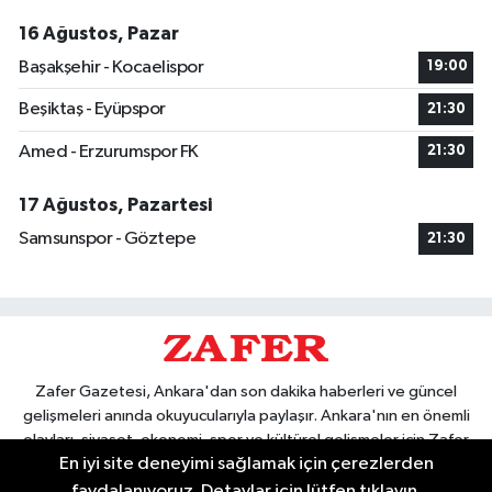
16 Ağustos, Pazar
Başakşehir - Kocaelispor
19:00
Beşiktaş - Eyüpspor
21:30
Amed - Erzurumspor FK
21:30
17 Ağustos, Pazartesi
Samsunspor - Göztepe
21:30
Zafer Gazetesi, Ankara'dan son dakika haberleri ve güncel
gelişmeleri anında okuyucularıyla paylaşır. Ankara'nın en önemli
olayları, siyaset, ekonomi, spor ve kültürel gelişmeler için Zafer
En iyi site deneyimi sağlamak için çerezlerden
Gazetesi'ni takip edin. Başkentin güvendiği haber kaynağı.
faydalanıyoruz. Detaylar için lütfen tıklayın.