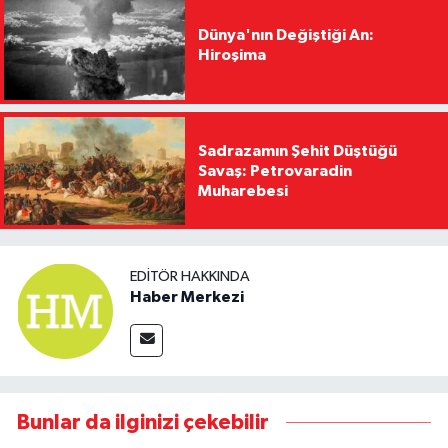
Dünya'nın Değiştiği An:
Hiroşima
Sadrazamın Şehit Düştüğü
Savaş: Petrovaradin
Muharebesi
EDITÖR HAKKINDA
Haber Merkezi
Bunlar da ilginizi çekebilir