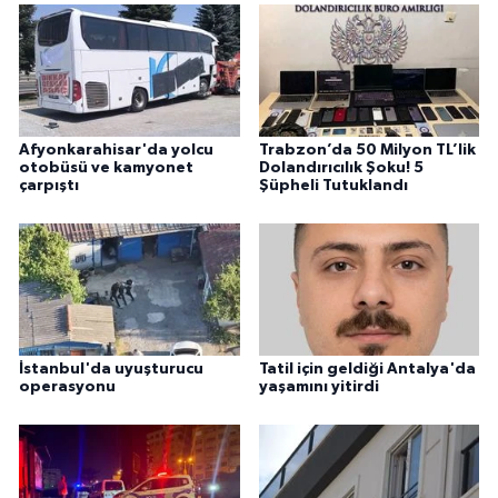
Afyonkarahisar'da yolcu
Trabzon’da 50 Milyon TL’lik
otobüsü ve kamyonet
Dolandırıcılık Şoku! 5
çarpıştı
Şüpheli Tutuklandı
İstanbul'da uyuşturucu
Tatil için geldiği Antalya'da
operasyonu
yaşamını yitirdi