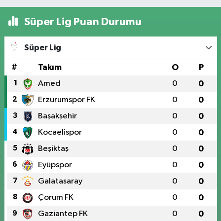
Süper Lig Puan Durumu
Süper Lig
#
Takım
O
P
1
Amed
0
0
2
Erzurumspor FK
0
0
3
Başakşehir
0
0
4
Kocaelispor
0
0
5
Beşiktaş
0
0
6
Eyüpspor
0
0
7
Galatasaray
0
0
8
Çorum FK
0
0
9
Gaziantep FK
0
0