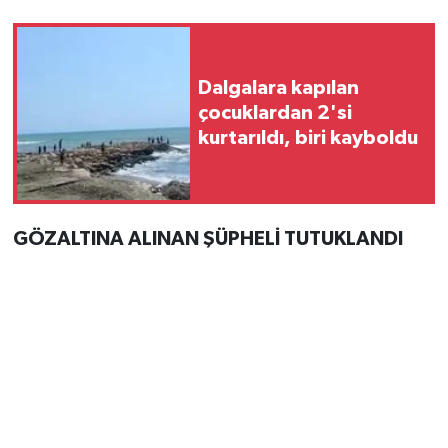
Dalgalara kapılan
çocuklardan 2'si
kurtarıldı, biri kayboldu
GÖZALTINA ALINAN ŞÜPHELİ TUTUKLANDI