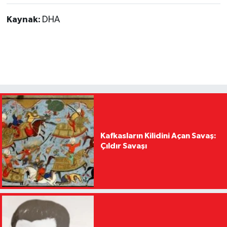
Kaynak:
DHA
Kafkasların Kilidini Açan Savaş:
Çıldır Savaşı