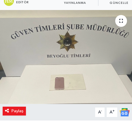
EDITÖR
YAYINLANMA
GÜNCELLEM
Paylaş
-
+
A
A