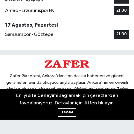
Amed - Erzurumspor FK
21:30
17 Ağustos, Pazartesi
Samsunspor - Göztepe
21:30
Zafer Gazetesi, Ankara'dan son dakika haberleri ve güncel
gelişmeleri anında okuyucularıyla paylaşır. Ankara'nın en önemli
olayları, siyaset, ekonomi, spor ve kültürel gelişmeler için Zafer
En iyi site deneyimi sağlamak için çerezlerden
Gazetesi'ni takip edin. Başkentin güvendiği haber kaynağı.
faydalanıyoruz. Detaylar için lütfen tıklayın.
TAMAM
Nöbetçi Eczaneler
Hava Durumu