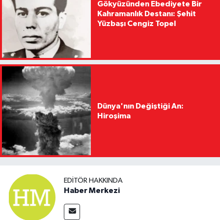
Gökyüzünden Ebediyete Bir
Kahramanlık Destanı: Şehit
Yüzbaşı Cengiz Topel
Dünya'nın Değiştiği An:
Hiroşima
EDITÖR HAKKINDA
Haber Merkezi