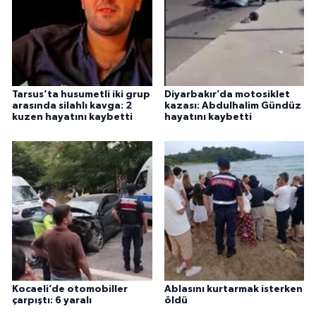
Tarsus’ta husumetli iki grup
Diyarbakır’da motosiklet
arasında silahlı kavga: 2
kazası: Abdulhalim Gündüz
kuzen hayatını kaybetti
hayatını kaybetti
Kocaeli’de otomobiller
Ablasını kurtarmak isterken
çarpıştı: 6 yaralı
öldü