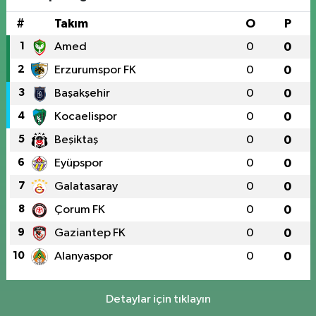
#
Takım
O
P
1
Amed
0
0
2
Erzurumspor FK
0
0
3
Başakşehir
0
0
4
Kocaelispor
0
0
5
Beşiktaş
0
0
6
Eyüpspor
0
0
7
Galatasaray
0
0
8
Çorum FK
0
0
9
Gaziantep FK
0
0
10
Alanyaspor
0
0
Detaylar için tıklayın