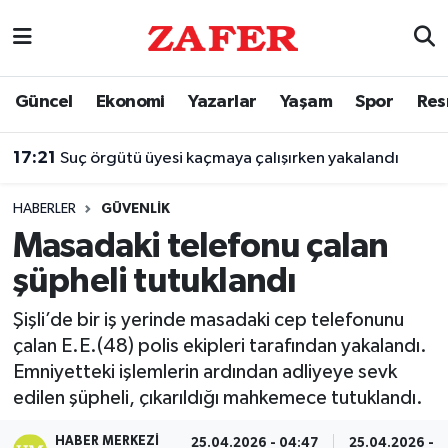
Nöbetçi Eczaneler
Güncel
Ekonomi
Yazarlar
Yaşam
Spor
Res
Hava Durumu
17:21
Suç örgütü üyesi kaçmaya çalışırken yakalandı
Ankara Namaz Vakitleri
HABERLER
GÜVENLIK
Trafik Durumu
Masadaki telefonu çalan
şüpheli tutuklandı
Süper Lig Puan Durumu ve Fikstür
Şişli’de bir iş yerinde masadaki cep telefonunu
Tüm Manşetler
çalan E.E.(48) polis ekipleri tarafından yakalandı.
Emniyetteki işlemlerin ardından adliyeye sevk
Son Dakika Haberleri
edilen şüpheli, çıkarıldığı mahkemece tutuklandı.
Haber Arşivi
HABER MERKEZI
25.04.2026 - 04:47
25.04.2026 - 