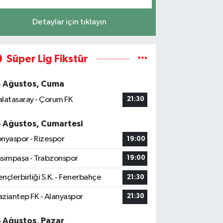
Detaylar için tıklayın
Süper Lig Fikstür
4 Ağustos, Cuma
latasaray - Çorum FK
21:30
5 Ağustos, Cumartesi
nyaspor - Rizespor
19:00
sımpaşa - Trabzonspor
19:00
nçlerbirliği S.K. - Fenerbahçe
21:30
ziantep FK - Alanyaspor
21:30
6 Ağustos, Pazar