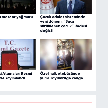
a meteor yağmuru
Çocuk adalet sisteminde
yeni dönem: “Suça
sürüklenen çocuk” ifadesi
değişti
i Atamaları Resmi
Özel halk otobüsünde
de Yayımlandı
yumruk yumruğa kavga