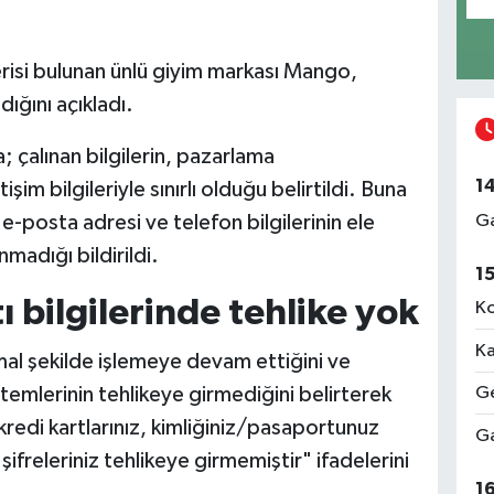
isi bulunan ünlü giyim markası Mango,
ndığını açıkladı.
; çalınan bilgilerin, pazarlama
1
işim bilgileriyle sınırlı olduğu belirtildi. Buna
Ga
e-posta adresi ve telefon bilgilerinin ele
ınmadığı bildirildi.
1
ı bilgilerinde tehlike yok
Ko
Ka
mal şekilde işlemeye devam ettiğini ve
temlerinin tehlikeye girmediğini belirterek
Ge
kredi kartlarınız, kimliğiniz/pasaportunuz
Ga
ifreleriniz tehlikeye girmemiştir" ifadelerini
1