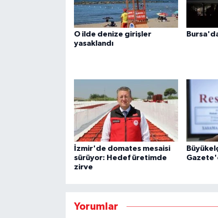
O ilde denize girişler
Bursa'd
yasaklandı
İzmir'de domates mesaisi
Büyükelç
sürüyor: Hedef üretimde
Gazete'
zirve
Yorumlar