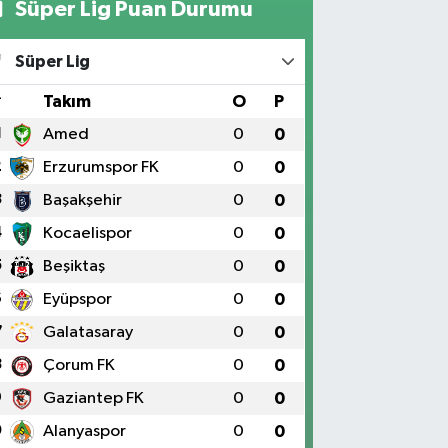
Süper Lig Puan Durumu
Süper Lig
#
Takım
O
P
1
Amed
0
0
2
Erzurumspor FK
0
0
3
Başakşehir
0
0
4
Kocaelispor
0
0
5
Beşiktaş
0
0
6
Eyüpspor
0
0
7
Galatasaray
0
0
8
Çorum FK
0
0
9
Gaziantep FK
0
0
0
Alanyaspor
0
0