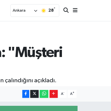
°
28
Ankara
: "Müşteri
n çalındığını açıkladı.
-
+
A
A