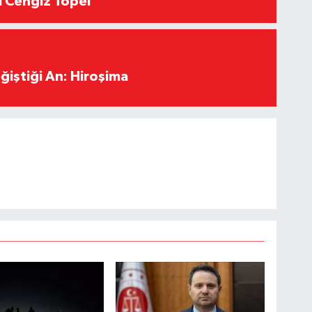
ı Cengiz Topel
ğiştiği An: Hiroşima