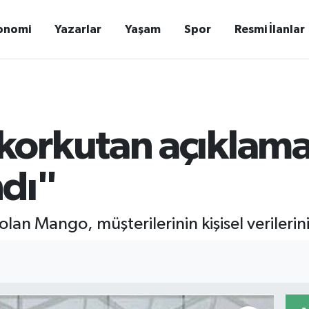
onomi
Yazarlar
Yaşam
Spor
Resmi İlanlar
orkutan açıklama
ndı"
lan Mango, müşterilerinin kişisel verilerini