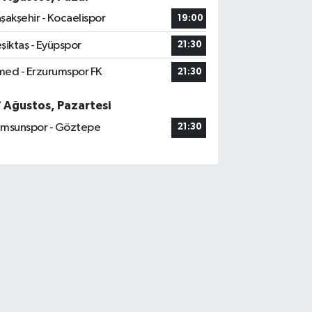
şakşehir - Kocaelispor
19:00
şiktaş - Eyüpspor
21:30
ed - Erzurumspor FK
21:30
7 Ağustos, Pazartesi
msunspor - Göztepe
21:30