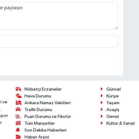
Nöbetçi Eczaneler
Güncel
Hava Durumu
Künye
i ve
Ankara Namaz Vakitleri
Yaşam
.
Trafik Durumu
Asayiş
 spor
Puan Durumu ve Fikstür
Genel
p
Tüm Manşetler
Kültür & Sanat
Son Dakika Haberleri
Haber Arşivi