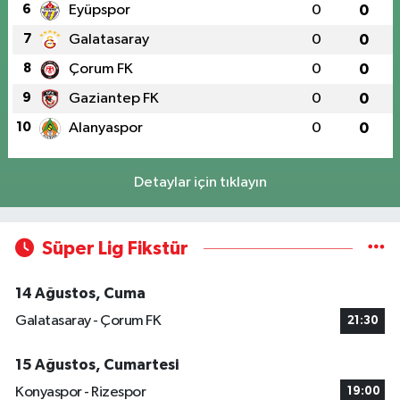
6
Eyüpspor
0
0
7
Galatasaray
0
0
8
Çorum FK
0
0
9
Gaziantep FK
0
0
10
Alanyaspor
0
0
Detaylar için tıklayın
Süper Lig Fikstür
14 Ağustos, Cuma
Galatasaray - Çorum FK
21:30
15 Ağustos, Cumartesi
Konyaspor - Rizespor
19:00