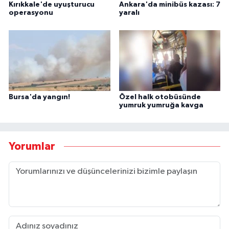
Kırıkkale'de uyuşturucu
Ankara'da minibüs kazası: 7
operasyonu
yaralı
Bursa'da yangın!
Özel halk otobüsünde
yumruk yumruğa kavga
Yorumlar