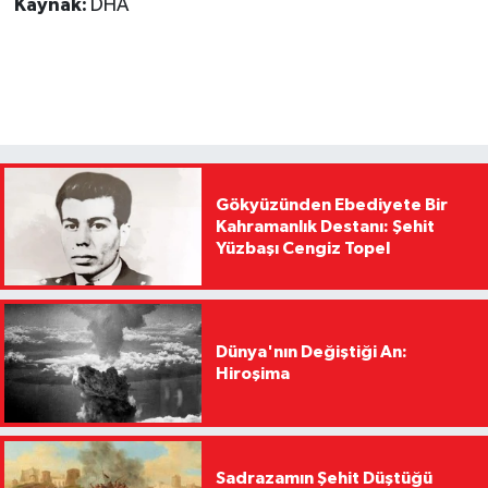
Kaynak:
DHA
Gökyüzünden Ebediyete Bir
Kahramanlık Destanı: Şehit
Yüzbaşı Cengiz Topel
Dünya'nın Değiştiği An:
Hiroşima
Sadrazamın Şehit Düştüğü