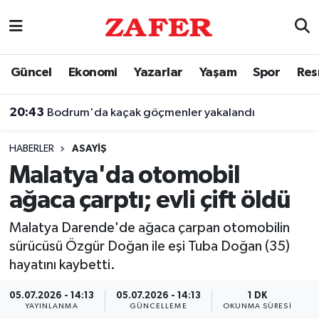
Nöbetçi Eczaneler
Güncel
Ekonomi
Yazarlar
Yaşam
Spor
Res
Hava Durumu
20:43
Bodrum'da kaçak göçmenler yakalandı
Ankara Namaz Vakitleri
HABERLER
ASAYIŞ
Trafik Durumu
Malatya'da otomobil
ağaca çarptı; evli çift öldü
Süper Lig Puan Durumu ve Fikstür
Malatya Darende'de ağaca çarpan otomobilin
Tüm Manşetler
sürücüsü Özgür Doğan ile eşi Tuba Doğan (35)
hayatını kaybetti.
Son Dakika Haberleri
05.07.2026 - 14:13
05.07.2026 - 14:13
1 DK
Haber Arşivi
YAYINLANMA
GÜNCELLEME
OKUNMA SÜRESI