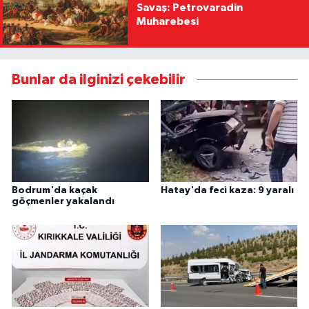
Savaş: Petrovaradin
Muharebesi
Bunlar da ilginizi çekebilir
Bodrum'da kaçak
Hatay'da feci kaza: 9 yaralı
göçmenler yakalandı