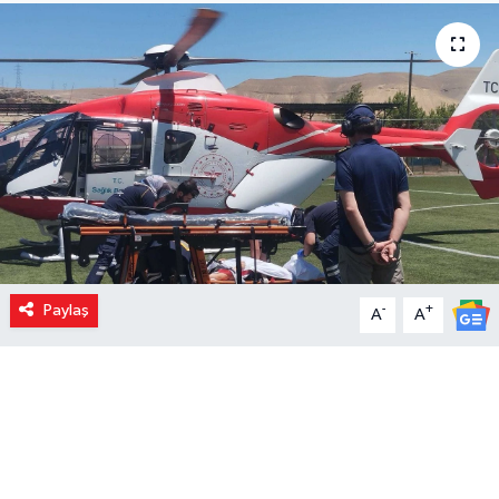
Paylaş
-
+
A
A