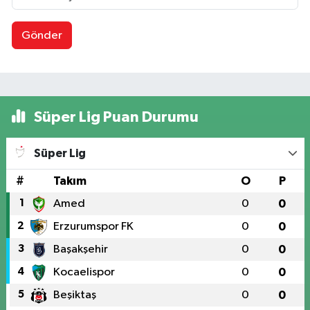
Gönder
Süper Lig Puan Durumu
Süper Lig
#
Takım
O
P
1
Amed
0
0
2
Erzurumspor FK
0
0
3
Başakşehir
0
0
4
Kocaelispor
0
0
5
Beşiktaş
0
0