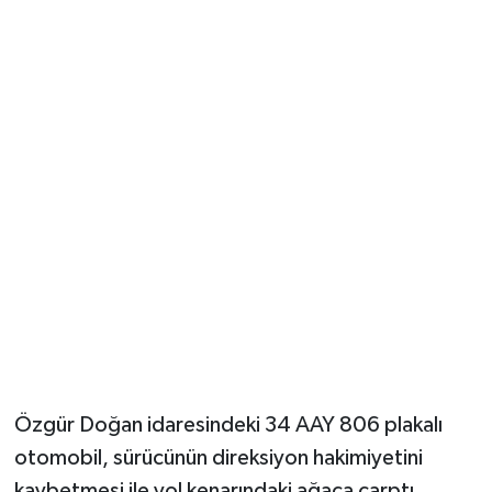
Özgür Doğan idaresindeki 34 AAY 806 plakalı
otomobil, sürücünün direksiyon hakimiyetini
kaybetmesi ile yol kenarındaki ağaca çarptı.