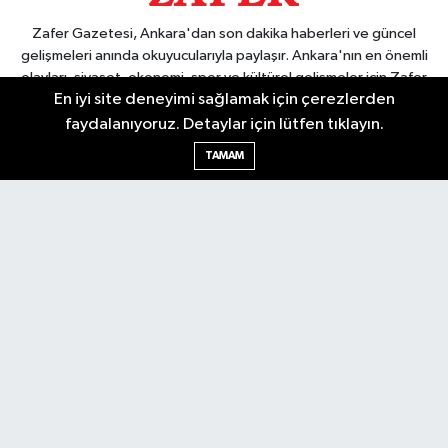
Zafer Gazetesi, Ankara'dan son dakika haberleri ve güncel
gelişmeleri anında okuyucularıyla paylaşır. Ankara'nın en önemli
olayları, siyaset, ekonomi, spor ve kültürel gelişmeler için Zafer
En iyi site deneyimi sağlamak için çerezlerden
Gazetesi'ni takip edin. Başkentin güvendiği haber kaynağı.
faydalanıyoruz. Detaylar için lütfen tıklayın.
TAMAM
Nöbetçi Eczaneler
Hava Durumu
Ankara Namaz Vakitleri
Trafik Durumu
Puan Durumu ve Fikstür
Tüm Manşetler
Son Dakika Haberleri
Haber Arşivi
Güncel
Ekonomi
Künye
Yazarlar
Yaşam
Spor
Asayiş
Bilim & Teknoloji
Genel