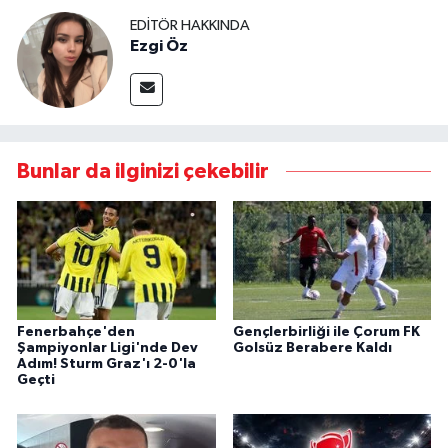
EDITÖR HAKKINDA
Ezgi Öz
Bunlar da ilginizi çekebilir
Fenerbahçe'den
Gençlerbirliği ile Çorum FK
Şampiyonlar Ligi'nde Dev
Golsüz Berabere Kaldı
Adım! Sturm Graz'ı 2-0'la
Geçti