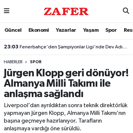
Nöbetçi Eczaneler
Güncel
Ekonomi
Yazarlar
Yaşam
Spor
Res
Hava Durumu
23:03
Fenerbahçe'den Şampiyonlar Ligi'nde Dev Adım! Sturm Graz'ı 2-0'la Geçti
Ankara Namaz Vakitleri
HABERLER
SPOR
Trafik Durumu
Jürgen Klopp geri dönüyor!
Almanya Milli Takımı ile
Süper Lig Puan Durumu ve Fikstür
anlaşma sağlandı
Tüm Manşetler
Liverpool'dan ayrıldıktan sonra teknik direktörlük
yapmayan Jürgen Klopp, Almanya Milli Takımı'nın
Son Dakika Haberleri
başına geçmeye hazırlanıyor. Tarafların
anlaşmaya vardığı öne sürüldü.
Haber Arşivi