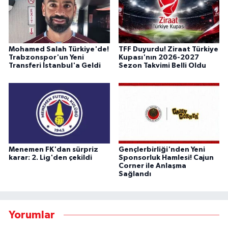
Mohamed Salah Türkiye'de!
TFF Duyurdu! Ziraat Türkiye
Trabzonspor'un Yeni
Kupası'nın 2026-2027
Transferi İstanbul'a Geldi
Sezon Takvimi Belli Oldu
Menemen FK'dan sürpriz
Gençlerbirliği'nden Yeni
karar: 2. Lig'den çekildi
Sponsorluk Hamlesi! Cajun
Corner ile Anlaşma
Sağlandı
Yorumlar