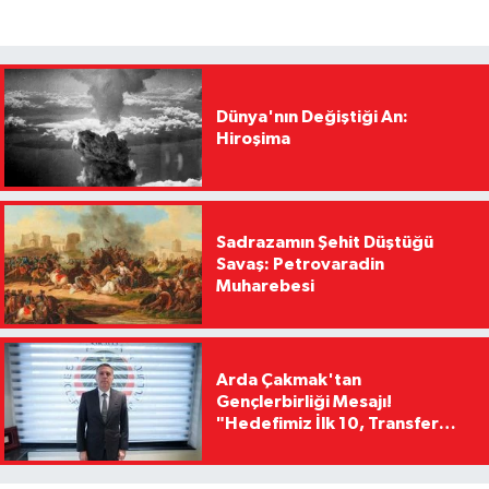
Dünya'nın Değiştiği An:
Hiroşima
Sadrazamın Şehit Düştüğü
Savaş: Petrovaradin
Muharebesi
Arda Çakmak'tan
Gençlerbirliği Mesajı!
"Hedefimiz İlk 10, Transfer
Yasağını Kısa Sürede
Kaldıracağız"