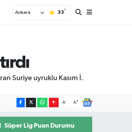
°
33
Ankara
ırdı
ran Suriye uyruklu Kasım İ.
-
+
A
A
Süper Lig Puan Durumu