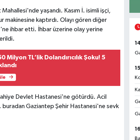
ahallesi'nde yaşandı. Kasım İ. isimli işçi,
ur makinesine kaptırdı. Olayı gören diğer
'ne ihbar etti. İhbar üzerine olay yerine
erildi.
1
Ga
 Milyon TL’lik Dolandırıcılık Şoku! 5
klandı
1
üle
Ko
Ka
İslahiye Devlet Hastanesi'ne götürdü. Acil
Ge
İ. buradan Gaziantep Şehir Hastanesi'ne sevk
Ga
1
Ba