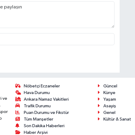
Nöbetçi Eczaneler
Güncel
Hava Durumu
Künye
i ve
Ankara Namaz Vakitleri
Yaşam
.
Trafik Durumu
Asayiş
 spor
Puan Durumu ve Fikstür
Genel
p
Tüm Manşetler
Kültür & Sanat
Son Dakika Haberleri
Haber Arşivi