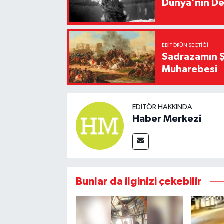
Dünya'nın De
EDITÖRÜN SEÇTIĞI
Sadrazamın Ş
Muharebesi
EDITÖR HAKKINDA
Haber Merkezi
Bunlar da ilginizi çekebilir