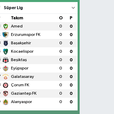
Süper Lig
#
Takım
O
P
1
Amed
0
0
2
Erzurumspor FK
0
0
3
Başakşehir
0
0
4
Kocaelispor
0
0
5
Beşiktaş
0
0
6
Eyüpspor
0
0
7
Galatasaray
0
0
8
Çorum FK
0
0
9
Gaziantep FK
0
0
0
Alanyaspor
0
0