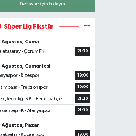
Detaylar için tıklayın
Süper Lig Fikstür
4 Ağustos, Cuma
latasaray - Çorum FK
21:30
5 Ağustos, Cumartesi
nyaspor - Rizespor
19:00
sımpaşa - Trabzonspor
19:00
nçlerbirliği S.K. - Fenerbahçe
21:30
ziantep FK - Alanyaspor
21:30
6 Ağustos, Pazar
şakşehir - Kocaelispor
19:00