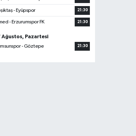
şiktaş - Eyüpspor
21:30
ed - Erzurumspor FK
21:30
7 Ağustos, Pazartesi
msunspor - Göztepe
21:30