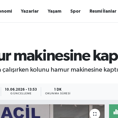
onomi
Yazarlar
Yaşam
Spor
Resmi İlanlar
r makinesine kapt
a çalışırken kolunu hamur makinesine kaptı
10.06.2026 - 13:53
1 DK
GÜNCELLEME
OKUNMA SÜRESI