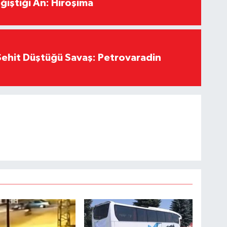
ğiştiği An: Hiroşima
ehit Düştüğü Savaş: Petrovaradin