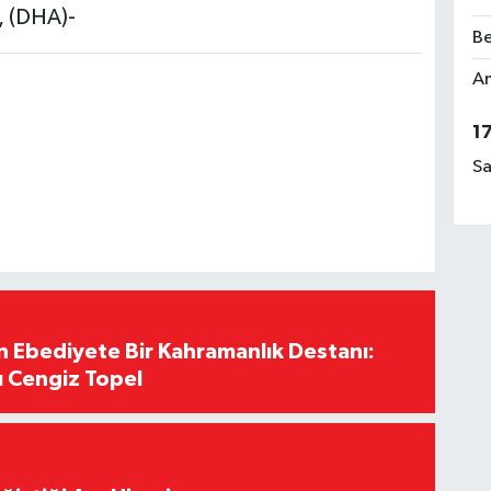
, (DHA)-
Be
Am
1
Sa
Ebediyete Bir Kahramanlık Destanı:
ı Cengiz Topel