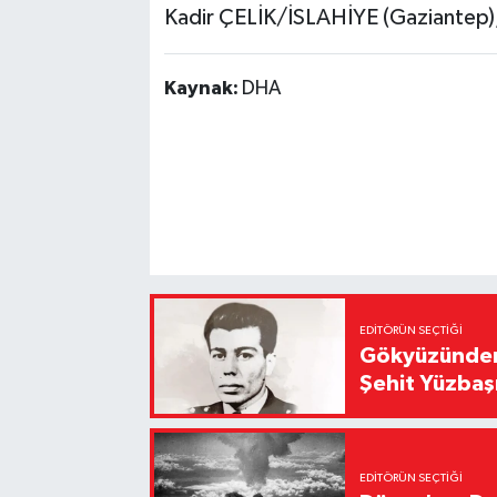
Kadir ÇELİK/İSLAHİYE (Gaziantep)
Kaynak:
DHA
EDITÖRÜN SEÇTIĞI
Gökyüzünden 
Şehit Yüzbaş
EDITÖRÜN SEÇTIĞI