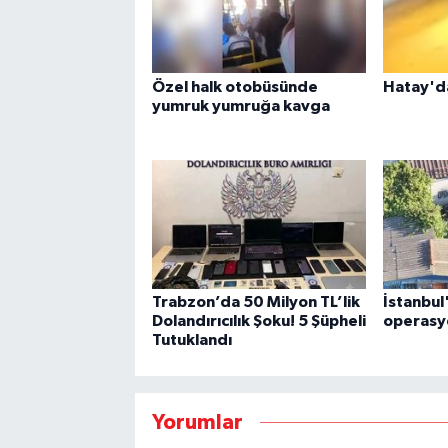
Özel halk otobüsünde
Hatay'da
yumruk yumruğa kavga
Trabzon’da 50 Milyon TL’lik
İstanbul
Dolandırıcılık Şoku! 5 Şüpheli
operasy
Tutuklandı
Yorumlar