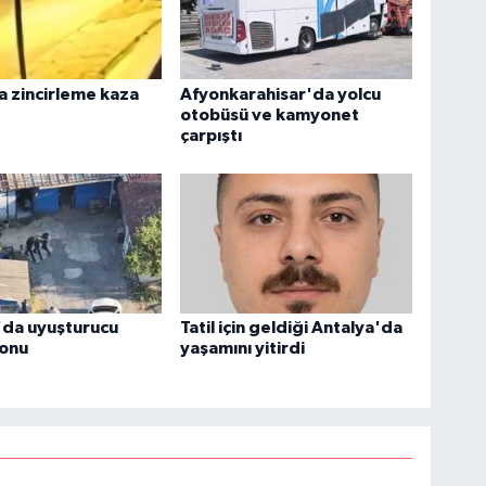
 zincirleme kaza
Afyonkarahisar'da yolcu
otobüsü ve kamyonet
çarpıştı
'da uyuşturucu
Tatil için geldiği Antalya'da
onu
yaşamını yitirdi