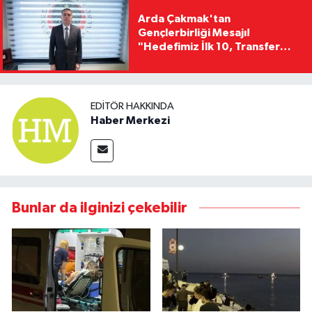
Arda Çakmak'tan
Gençlerbirliği Mesajı!
"Hedefimiz İlk 10, Transfer
Yasağını Kısa Sürede
Kaldıracağız"
EDITÖR HAKKINDA
Haber Merkezi
Bunlar da ilginizi çekebilir