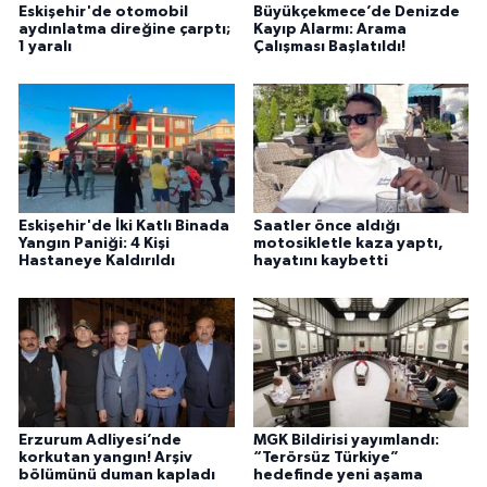
Eskişehir'de otomobil
Büyükçekmece’de Denizde
aydınlatma direğine çarptı;
Kayıp Alarmı: Arama
1 yaralı
Çalışması Başlatıldı!
Eskişehir'de İki Katlı Binada
Saatler önce aldığı
Yangın Paniği: 4 Kişi
motosikletle kaza yaptı,
Hastaneye Kaldırıldı
hayatını kaybetti
Erzurum Adliyesi’nde
MGK Bildirisi yayımlandı:
korkutan yangın! Arşiv
“Terörsüz Türkiye”
bölümünü duman kapladı
hedefinde yeni aşama