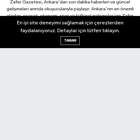
Zafer Gazetesi, Ankara'dan son dakika haberleri ve güncel
gelişmeleri anında okuyucularıyla paylaşır. Ankara'nın en önemli
olayları, siyaset, ekonomi, spor ve kültürel gelişmeler için Zafer
En iyi site deneyimi sağlamak için çerezlerden
Gazetesi'ni takip edin. Başkentin güvendiği haber kaynağı.
faydalanıyoruz. Detaylar için lütfen tıklayın.
TAMAM
Nöbetçi Eczaneler
Hava Durumu
Ankara Namaz Vakitleri
Trafik Durumu
Puan Durumu ve Fikstür
Tüm Manşetler
Son Dakika Haberleri
Haber Arşivi
Güncel
Ekonomi
Künye
Yazarlar
Yaşam
Spor
Asayiş
Bilim & Teknoloji
Genel
Gündem
Kültür & Sanat
Magazin