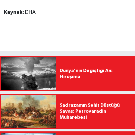
Kaynak:
DHA
Dünya'nın Değiştiği An:
Hiroşima
Sadrazamın Şehit Düştüğü
Savaş: Petrovaradin
Muharebesi