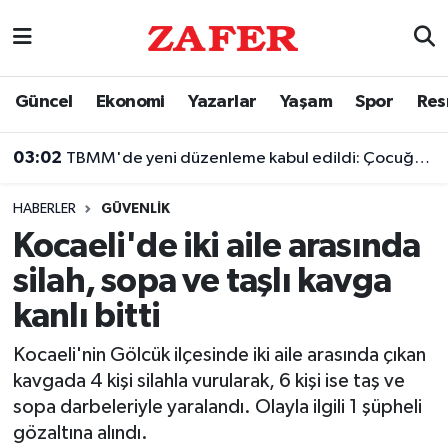
Nöbetçi Eczaneler
Güncel
Ekonomi
Yazarlar
Yaşam
Spor
Res
Hava Durumu
03:02
TBMM'de yeni düzenleme kabul edildi: Çocuğun silaha ulaşmasına hapis cezası geliyor
Ankara Namaz Vakitleri
HABERLER
GÜVENLIK
Trafik Durumu
Kocaeli'de iki aile arasında
silah, sopa ve taşlı kavga
Süper Lig Puan Durumu ve Fikstür
kanlı bitti
Tüm Manşetler
Kocaeli'nin Gölcük ilçesinde iki aile arasında çıkan
kavgada 4 kişi silahla vurularak, 6 kişi ise taş ve
Son Dakika Haberleri
sopa darbeleriyle yaralandı. Olayla ilgili 1 şüpheli
gözaltına alındı.
Haber Arşivi