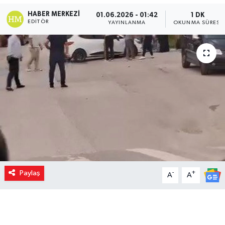
HABER MERKEZI
01.06.2026 - 01:42
1 DK
EDITÖR
YAYINLANMA
OKUNMA SÜRESI
Paylaş
-
+
A
A