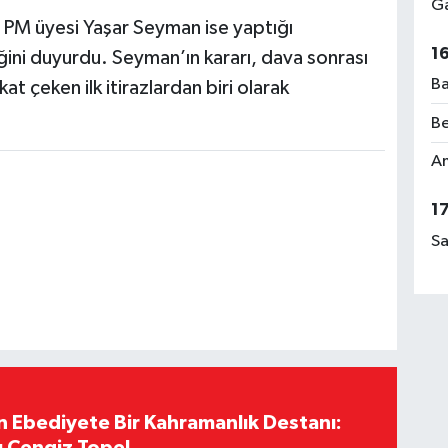
Ga
 PM üyesi Yaşar Seyman ise yaptığı
1
ni duyurdu. Seyman’ın kararı, dava sonrası
Ba
t çeken ilk itirazlardan biri olarak
Be
Am
1
Sa
Ebediyete Bir Kahramanlık Destanı:
ı Cengiz Topel