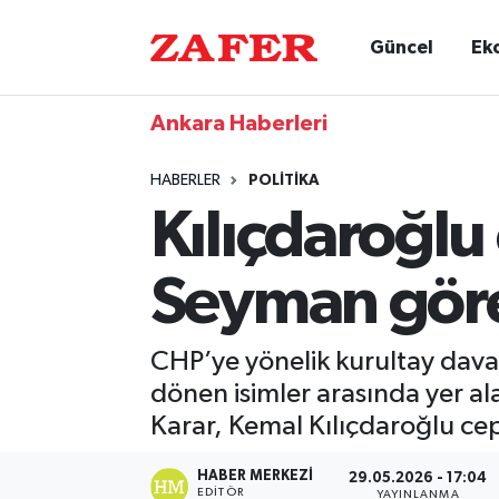
Güncel
Ek
Ankara Haberleri
HABERLER
POLITIKA
Kılıçdaroğlu
Seyman göre
CHP’ye yönelik kurultay dava
dönen isimler arasında yer al
Karar, Kemal Kılıçdaroğlu cep
HABER MERKEZI
29.05.2026 - 17:04
EDITÖR
YAYINLANMA