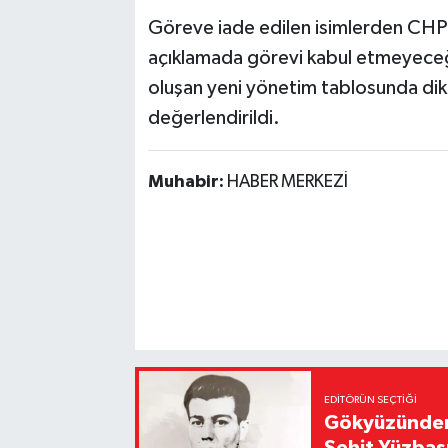
Göreve iade edilen isimlerden CHP
açıklamada görevi kabul etmeyeceği
oluşan yeni yönetim tablosunda dikka
değerlendirildi.
Muhabir:
HABER MERKEZİ
EDITÖRÜN SEÇTIĞI
Gökyüzünden 
Şehit Yüzbaş