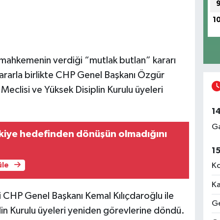
1
mahkemenin verdiği “mutlak butlan” kararı
 Kararla birlikte CHP Genel Başkanı Özgür
eclisi ve Yüksek Disiplin Kurulu üyeleri
1
Ga
rkiye hedefinden dönüşün olmadığını
1
üle
Ko
Ka
CHP Genel Başkanı Kemal Kılıçdaroğlu ile
Ge
lin Kurulu üyeleri yeniden görevlerine döndü.