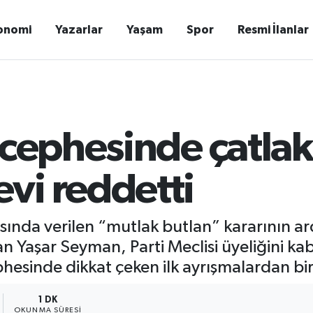
onomi
Yazarlar
Yaşam
Spor
Resmi İlanlar
 cephesinde çatlak
vi reddetti
sında verilen “mutlak butlan” kararının 
an Yaşar Seyman, Parti Meclisi üyeliğini ka
hesinde dikkat çeken ilk ayrışmalardan bir
1 DK
OKUNMA SÜRESI