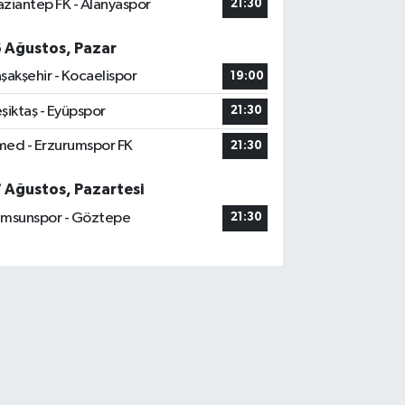
ziantep FK - Alanyaspor
21:30
6 Ağustos, Pazar
şakşehir - Kocaelispor
19:00
şiktaş - Eyüpspor
21:30
ed - Erzurumspor FK
21:30
7 Ağustos, Pazartesi
msunspor - Göztepe
21:30