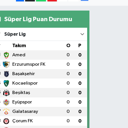
Süper Lig Puan Durumu
Süper Lig
#
Takım
O
P
1
Amed
0
0
2
Erzurumspor FK
0
0
3
Başakşehir
0
0
4
Kocaelispor
0
0
5
Beşiktaş
0
0
6
Eyüpspor
0
0
7
Galatasaray
0
0
8
Çorum FK
0
0