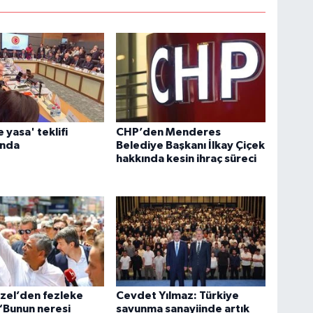
 yasa' teklifi
CHP’den Menderes
onda
Belediye Başkanı İlkay Çiçek
hakkında kesin ihraç süreci
zel’den fezleke
Cevdet Yılmaz: Türkiye
 “Bunun neresi
savunma sanayiinde artık