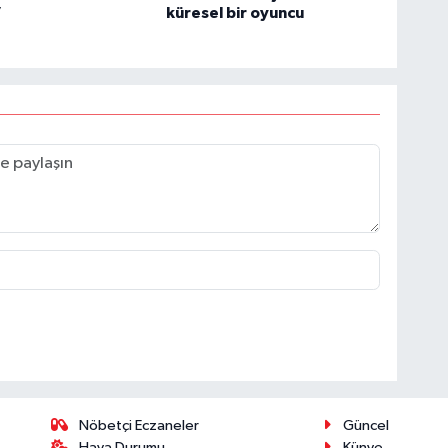
”
küresel bir oyuncu
Nöbetçi Eczaneler
Güncel
Hava Durumu
Künye