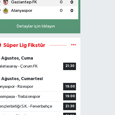
9
Gaziantep FK
0
0
0
Alanyaspor
0
0
Detaylar için tıklayın
Süper Lig Fikstür
4 Ağustos, Cuma
latasaray - Çorum FK
21:30
5 Ağustos, Cumartesi
nyaspor - Rizespor
19:00
sımpaşa - Trabzonspor
19:00
nçlerbirliği S.K. - Fenerbahçe
21:30