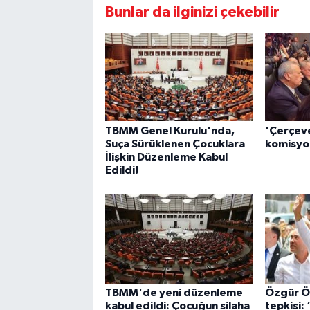
Bunlar da ilginizi çekebilir
TBMM Genel Kurulu'nda,
'Çerçeve
Suça Sürüklenen Çocuklara
komisy
İlişkin Düzenleme Kabul
Edildi!
TBMM'de yeni düzenleme
Özgür Ö
kabul edildi: Çocuğun silaha
tepkisi: