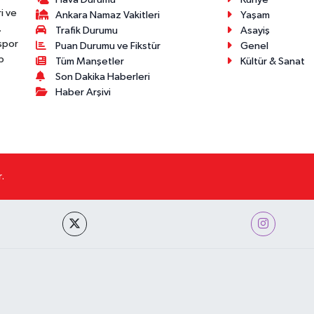
i ve
Ankara Namaz Vakitleri
Yaşam
.
Trafik Durumu
Asayiş
 spor
Puan Durumu ve Fikstür
Genel
p
Tüm Manşetler
Kültür & Sanat
Son Dakika Haberleri
Haber Arşivi
.