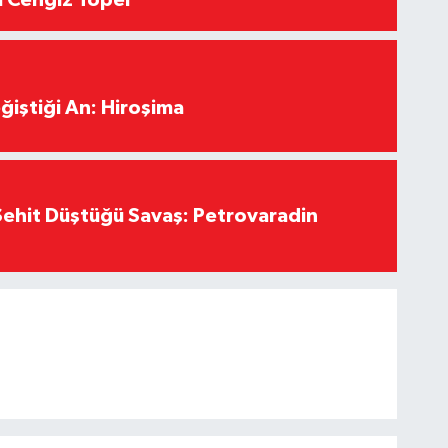
ğiştiği An: Hiroşima
ehit Düştüğü Savaş: Petrovaradin