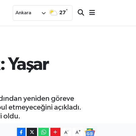
°
27
Ankara
: Yaşar
ardından yeniden göreve
bul etmeyeceğini açıkladı.
i oldu.
-
+
A
A