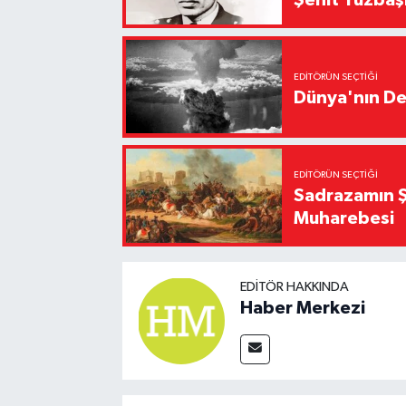
EDITÖRÜN SEÇTIĞI
Dünya'nın De
EDITÖRÜN SEÇTIĞI
Sadrazamın Ş
Muharebesi
EDITÖR HAKKINDA
Haber Merkezi