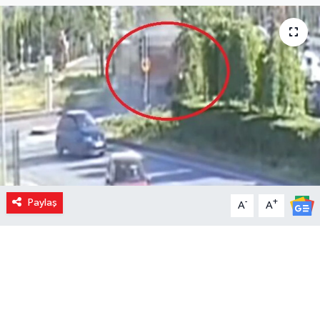
Paylaş
-
+
A
A