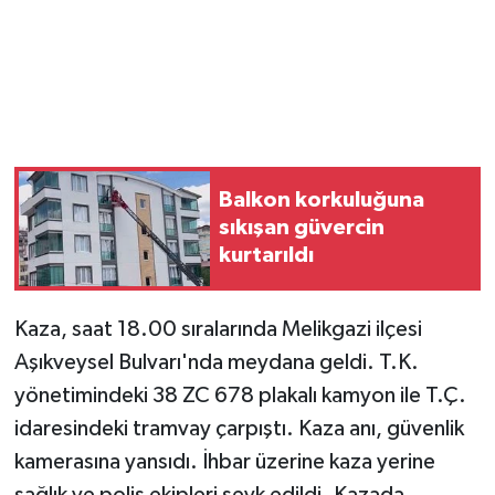
Balkon korkuluğuna
sıkışan güvercin
kurtarıldı
Kaza, saat 18.00 sıralarında Melikgazi ilçesi
Aşıkveysel Bulvarı'nda meydana geldi. T.K.
yönetimindeki 38 ZC 678 plakalı kamyon ile T.Ç.
idaresindeki tramvay çarpıştı. Kaza anı, güvenlik
kamerasına yansıdı. İhbar üzerine kaza yerine
sağlık ve polis ekipleri sevk edildi. Kazada