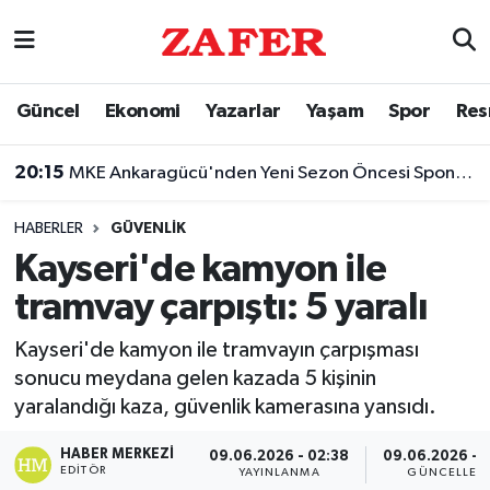
Nöbetçi Eczaneler
Güncel
Ekonomi
Yazarlar
Yaşam
Spor
Res
Hava Durumu
20:15
MKE Ankaragücü'nden Yeni Sezon Öncesi Sponsorluk Duyurusu!
Ankara Namaz Vakitleri
HABERLER
GÜVENLIK
Trafik Durumu
Kayseri'de kamyon ile
tramvay çarpıştı: 5 yaralı
Süper Lig Puan Durumu ve Fikstür
Kayseri'de kamyon ile tramvayın çarpışması
Tüm Manşetler
sonucu meydana gelen kazada 5 kişinin
yaralandığı kaza, güvenlik kamerasına yansıdı.
Son Dakika Haberleri
HABER MERKEZI
09.06.2026 - 02:38
09.06.2026 - 0
Haber Arşivi
EDITÖR
YAYINLANMA
GÜNCELLEM