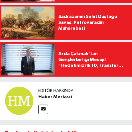
Sadrazamın Şehit Düştüğü
Savaş: Petrovaradin
Muharebesi
Arda Çakmak'tan
Gençlerbirliği Mesajı!
"Hedefimiz İlk 10, Transfer
Yasağını Kısa Sürede
Kaldıracağız"
EDITÖR HAKKINDA
Haber Merkezi