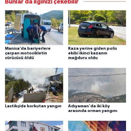
Bunlar da ilginizi çekebilir
Manisa’da bariyerlere
Kaza yerine giden polis
çarpan motosikletin
ekibi ikinci kazanın
sürücüsü öldü
mağduru oldu
Lastikçide korkutan yangın
Adıyaman'da iki köy
arasında orman yangını