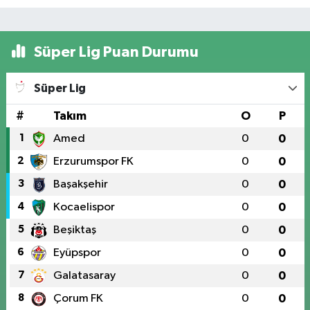
Süper Lig Puan Durumu
Süper Lig
#
Takım
O
P
1
Amed
0
0
2
Erzurumspor FK
0
0
3
Başakşehir
0
0
4
Kocaelispor
0
0
5
Beşiktaş
0
0
6
Eyüpspor
0
0
7
Galatasaray
0
0
8
Çorum FK
0
0