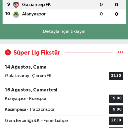
9
Gaziantep FK
0
0
10
Alanyaspor
0
0
Detaylar için tıklayın
Süper Lig Fikstür
14 Ağustos, Cuma
Galatasaray - Çorum FK
21:30
15 Ağustos, Cumartesi
Konyaspor - Rizespor
19:00
Kasımpaşa - Trabzonspor
19:00
Gençlerbirliği S.K. - Fenerbahçe
21:30