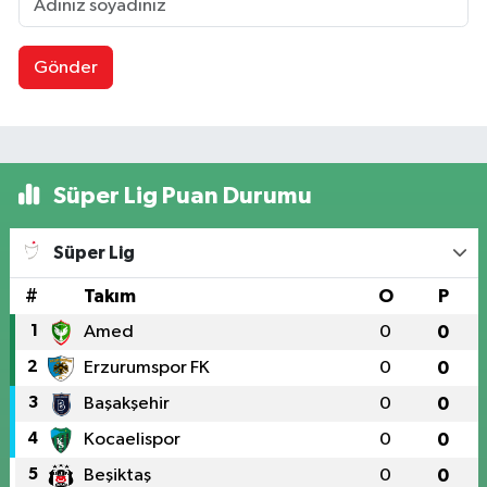
Gönder
Süper Lig Puan Durumu
Süper Lig
#
Takım
O
P
1
Amed
0
0
2
Erzurumspor FK
0
0
3
Başakşehir
0
0
4
Kocaelispor
0
0
5
Beşiktaş
0
0