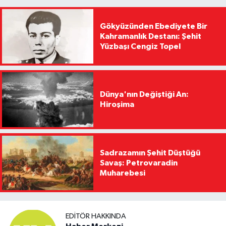
Gökyüzünden Ebediyete Bir
Kahramanlık Destanı: Şehit
Yüzbaşı Cengiz Topel
Dünya'nın Değiştiği An:
Hiroşima
Sadrazamın Şehit Düştüğü
Savaş: Petrovaradin
Muharebesi
EDITÖR HAKKINDA