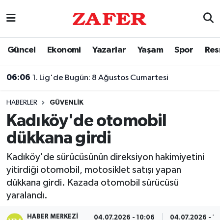
Nöbetçi Eczaneler
Güncel
Ekonomi
Yazarlar
Yaşam
Spor
Res
Hava Durumu
06:06
1. Lig'de Bugün: 8 Ağustos Cumartesi
Ankara Namaz Vakitleri
HABERLER
GÜVENLIK
Trafik Durumu
Kadıköy'de otomobil
dükkana girdi
Süper Lig Puan Durumu ve Fikstür
Kadıköy'de sürücüsünün direksiyon hakimiyetini
Tüm Manşetler
yitirdiği otomobil, motosiklet satışı yapan
dükkana girdi. Kazada otomobil sürücüsü
Son Dakika Haberleri
yaralandı.
Haber Arşivi
HABER MERKEZI
04.07.2026 - 10:06
04.07.2026 - 1