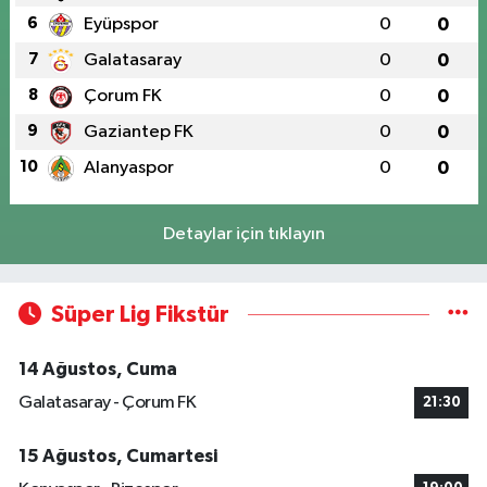
6
Eyüpspor
0
0
7
Galatasaray
0
0
8
Çorum FK
0
0
9
Gaziantep FK
0
0
10
Alanyaspor
0
0
Detaylar için tıklayın
Süper Lig Fikstür
14 Ağustos, Cuma
Galatasaray - Çorum FK
21:30
15 Ağustos, Cumartesi