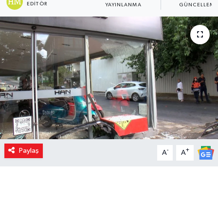
EDITÖR
YAYINLANMA
GÜNCELLEM
Paylaş
-
+
A
A