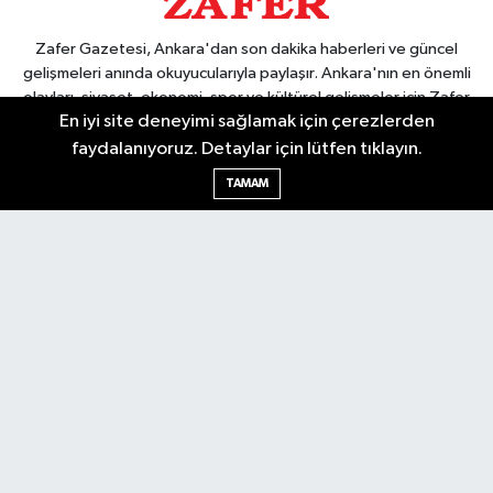
Zafer Gazetesi, Ankara'dan son dakika haberleri ve güncel
gelişmeleri anında okuyucularıyla paylaşır. Ankara'nın en önemli
olayları, siyaset, ekonomi, spor ve kültürel gelişmeler için Zafer
En iyi site deneyimi sağlamak için çerezlerden
Gazetesi'ni takip edin. Başkentin güvendiği haber kaynağı.
faydalanıyoruz. Detaylar için lütfen tıklayın.
TAMAM
Nöbetçi Eczaneler
Hava Durumu
Ankara Namaz Vakitleri
Trafik Durumu
Puan Durumu ve Fikstür
Tüm Manşetler
Son Dakika Haberleri
Haber Arşivi
Güncel
Ekonomi
Künye
Yazarlar
Yaşam