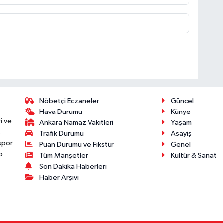
Nöbetçi Eczaneler
Güncel
Hava Durumu
Künye
i ve
Ankara Namaz Vakitleri
Yaşam
.
Trafik Durumu
Asayiş
 spor
Puan Durumu ve Fikstür
Genel
p
Tüm Manşetler
Kültür & Sanat
Son Dakika Haberleri
Haber Arşivi