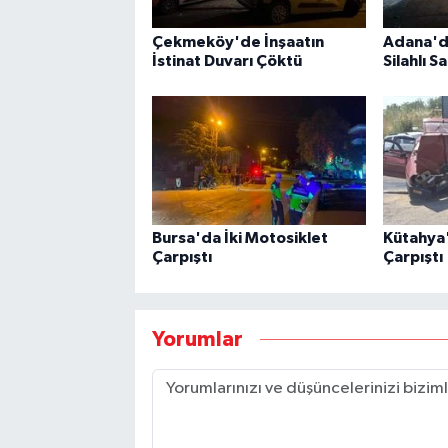
Çekmeköy'de İnşaatın
Adana'd
İstinat Duvarı Çöktü
Silahlı Sa
Bursa'da İki Motosiklet
Kütahya'
Çarpıştı
Çarpıştı
Yorumlar