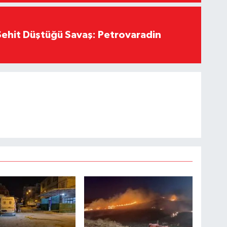
ehit Düştüğü Savaş: Petrovaradin