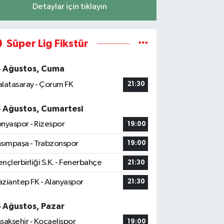
Detaylar için tıklayın
Süper Lig Fikstür
4 Ağustos, Cuma
latasaray - Çorum FK
21:30
5 Ağustos, Cumartesi
nyaspor - Rizespor
19:00
sımpaşa - Trabzonspor
19:00
nçlerbirliği S.K. - Fenerbahçe
21:30
ziantep FK - Alanyaspor
21:30
6 Ağustos, Pazar
şakşehir - Kocaelispor
19:00