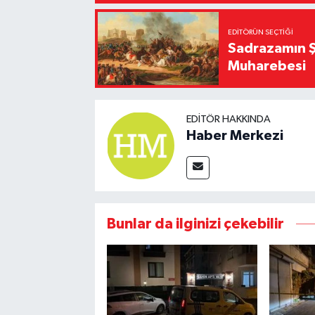
EDITÖRÜN SEÇTIĞI
Sadrazamın Ş
Muharebesi
EDITÖR HAKKINDA
Haber Merkezi
Bunlar da ilginizi çekebilir