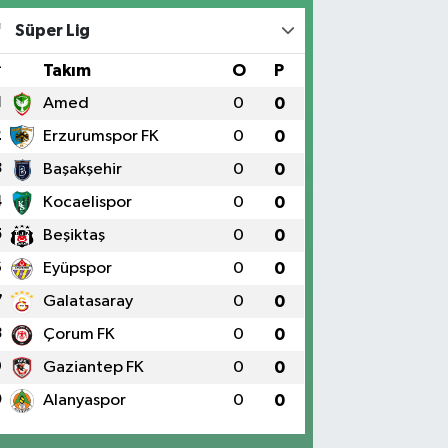
Süper Lig
#
Takım
O
P
1
Amed
0
0
2
Erzurumspor FK
0
0
3
Başakşehir
0
0
4
Kocaelispor
0
0
5
Beşiktaş
0
0
6
Eyüpspor
0
0
7
Galatasaray
0
0
8
Çorum FK
0
0
9
Gaziantep FK
0
0
0
Alanyaspor
0
0