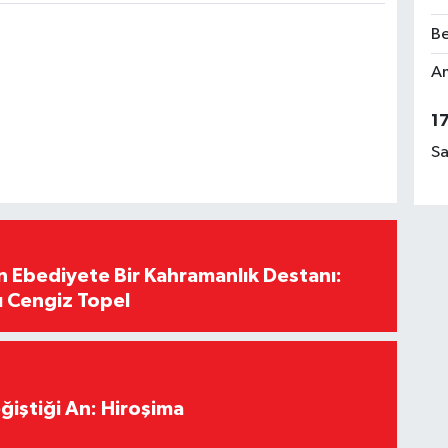
Be
Am
1
Sa
Ebediyete Bir Kahramanlık Destanı:
ı Cengiz Topel
ğiştiği An: Hiroşima