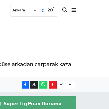
°
20
Ankara
büse arkadan çarparak kaza
-
+
A
A
Süper Lig Puan Durumu