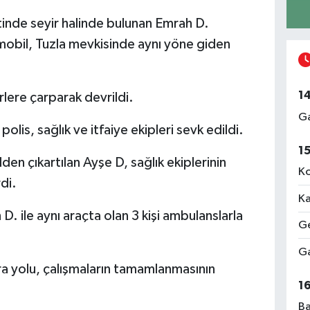
tinde seyir halinde bulunan Emrah D.
mobil, Tuzla mevkisinde aynı yöne giden
1
rlere çarparak devrildi.
Ga
olis, sağlık ve itfaiye ekipleri sevk edildi.
1
lden çıkartılan Ayşe D, sağlık ekiplerinin
Ko
di.
Ka
 ile aynı araçta olan 3 kişi ambulanslarla
Ge
Ga
a yolu, çalışmaların tamamlanmasının
1
Ba