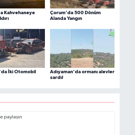
a Kahvehaneye
Çorum'da 500 Dönüm
ldırı
Alanda Yangın
da İki Otomobil
Adıyaman'da ormanı alevler
sardı!