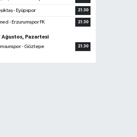
şiktaş - Eyüpspor
21:30
ed - Erzurumspor FK
21:30
7 Ağustos, Pazartesi
msunspor - Göztepe
21:30