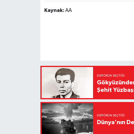
Kaynak:
AA
EDITÖRÜN SEÇTIĞI
Gökyüzünden 
Şehit Yüzbaş
EDITÖRÜN SEÇTIĞI
Dünya'nın De