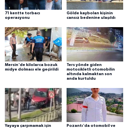
71 kentte torbacı
Gölde kaybolan kişinin
operasyonu
cansız bedenine ulaşıldı
Mersin'de kilolarca bozuk
Ters yönde giden
midye dolması ele geçirildi
motosikletli otomobilin
altında kalmaktan son
anda kurtuldu
Yayaya çarpmamak için
Pozantı'da otomobil ve