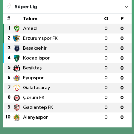
Süper Lig
#
Takım
O
P
1
Amed
0
0
2
Erzurumspor FK
0
0
3
Başakşehir
0
0
4
Kocaelispor
0
0
5
Beşiktaş
0
0
6
Eyüpspor
0
0
7
Galatasaray
0
0
8
Çorum FK
0
0
9
Gaziantep FK
0
0
10
Alanyaspor
0
0