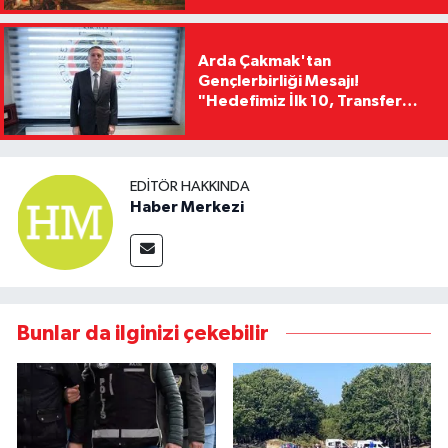
Arda Çakmak'tan
Gençlerbirliği Mesajı!
"Hedefimiz İlk 10, Transfer
Yasağını Kısa Sürede
Kaldıracağız"
EDITÖR HAKKINDA
Haber Merkezi
Bunlar da ilginizi çekebilir