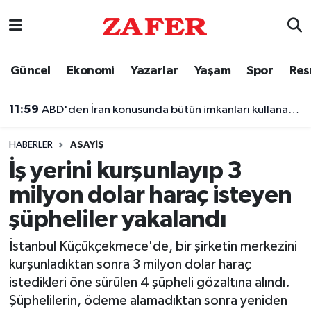
Nöbetçi Eczaneler
Güncel
Ekonomi
Yazarlar
Yaşam
Spor
Res
Hava Durumu
11:59
ABD'den İran konusunda bütün imkanları kullanacak
Ankara Namaz Vakitleri
HABERLER
ASAYIŞ
Trafik Durumu
İş yerini kurşunlayıp 3
milyon dolar haraç isteyen
Süper Lig Puan Durumu ve Fikstür
şüpheliler yakalandı
Tüm Manşetler
İstanbul Küçükçekmece'de, bir şirketin merkezini
kurşunladıktan sonra 3 milyon dolar haraç
Son Dakika Haberleri
istedikleri öne sürülen 4 şüpheli gözaltına alındı.
Şüphelilerin, ödeme alamadıktan sonra yeniden
Haber Arşivi