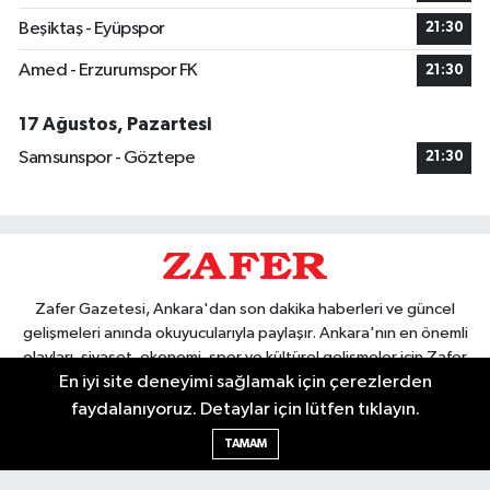
Beşiktaş - Eyüpspor
21:30
Amed - Erzurumspor FK
21:30
17 Ağustos, Pazartesi
Samsunspor - Göztepe
21:30
Zafer Gazetesi, Ankara'dan son dakika haberleri ve güncel
gelişmeleri anında okuyucularıyla paylaşır. Ankara'nın en önemli
olayları, siyaset, ekonomi, spor ve kültürel gelişmeler için Zafer
En iyi site deneyimi sağlamak için çerezlerden
Gazetesi'ni takip edin. Başkentin güvendiği haber kaynağı.
faydalanıyoruz. Detaylar için lütfen tıklayın.
TAMAM