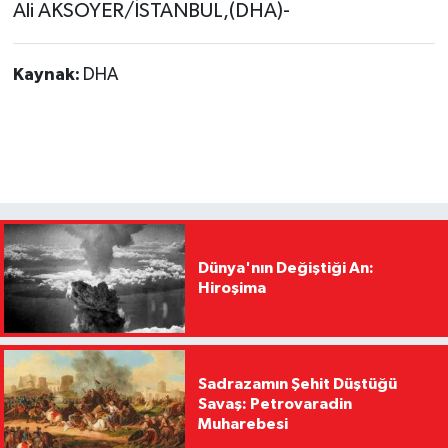
Ali AKSOYER/İSTANBUL,(DHA)-
Kaynak:
DHA
Dünya'nın Değiştiği An:
Hiroşima
Sadrazamın Şehit Düştüğü
Savaş: Petrovaradin
Muharebesi