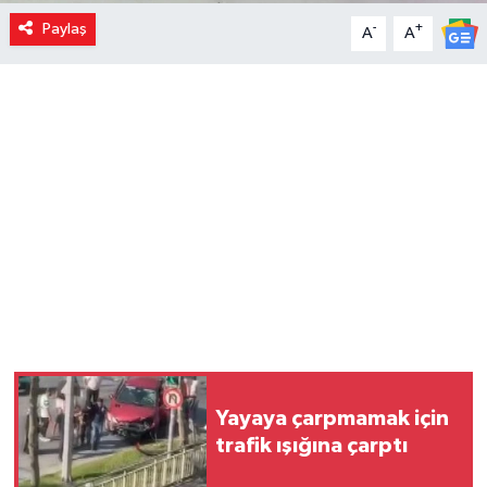
Paylaş
-
+
A
A
Yayaya çarpmamak için
trafik ışığına çarptı