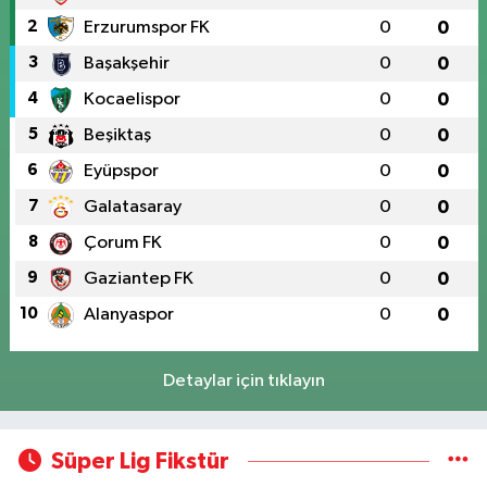
2
Erzurumspor FK
0
0
3
Başakşehir
0
0
4
Kocaelispor
0
0
5
Beşiktaş
0
0
6
Eyüpspor
0
0
7
Galatasaray
0
0
8
Çorum FK
0
0
9
Gaziantep FK
0
0
10
Alanyaspor
0
0
Detaylar için tıklayın
Süper Lig Fikstür