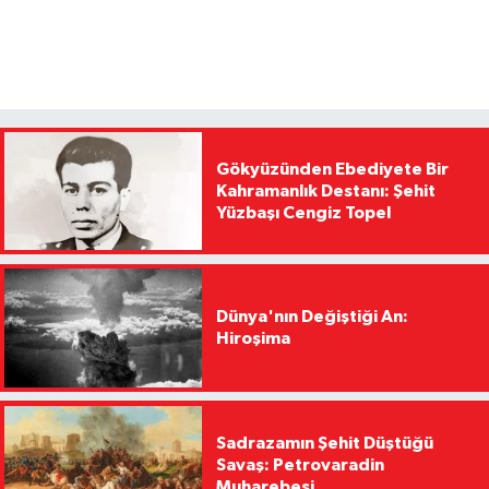
Gökyüzünden Ebediyete Bir
Kahramanlık Destanı: Şehit
Yüzbaşı Cengiz Topel
Dünya'nın Değiştiği An:
Hiroşima
Sadrazamın Şehit Düştüğü
Savaş: Petrovaradin
Muharebesi