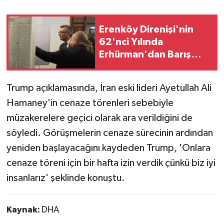
Erenköy Direnişi'nin
62'nci Yılında
Erhürman'dan Barış
Vurgusu
Trump açıklamasında, İran eski lideri Ayetullah Ali
Hamaney'in cenaze törenleri sebebiyle
müzakerelere geçici olarak ara verildiğini de
söyledi. Görüşmelerin cenaze sürecinin ardından
yeniden başlayacağını kaydeden Trump, 'Onlara
cenaze töreni için bir hafta izin verdik çünkü biz iyi
insanlarız' şeklinde konuştu.
Kaynak:
DHA