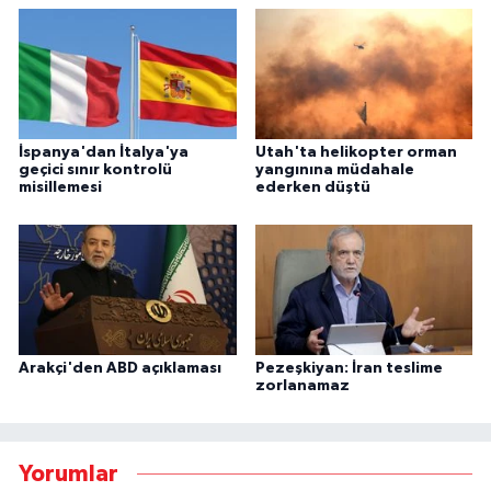
İspanya'dan İtalya'ya
Utah'ta helikopter orman
geçici sınır kontrolü
yangınına müdahale
misillemesi
ederken düştü
Arakçi'den ABD açıklaması
Pezeşkiyan: İran teslime
zorlanamaz
Yorumlar