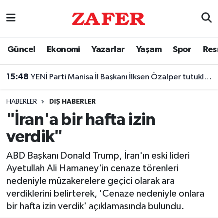
Nöbetçi Eczaneler
Güncel
Ekonomi
Yazarlar
Yaşam
Spor
Res
Hava Durumu
15:48
YENİ Parti Manisa İl Başkanı İlksen Özalper tutuklandı!
Ankara Namaz Vakitleri
HABERLER
DIŞ HABERLER
Trafik Durumu
"İran'a bir hafta izin
verdik"
Süper Lig Puan Durumu ve Fikstür
ABD Başkanı Donald Trump, İran'ın eski lideri
Tüm Manşetler
Ayetullah Ali Hamaney'in cenaze törenleri
nedeniyle müzakerelere geçici olarak ara
Son Dakika Haberleri
verdiklerini belirterek, 'Cenaze nedeniyle onlara
bir hafta izin verdik' açıklamasında bulundu.
Haber Arşivi