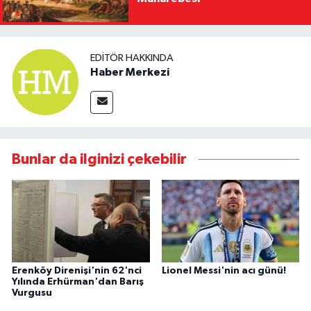
EDITÖR HAKKINDA
Haber Merkezi
Bunlar da ilginizi çekebilir
Erenköy Direnişi'nin 62'nci
Lionel Messi'nin acı günü!
Yılında Erhürman'dan Barış
Vurgusu