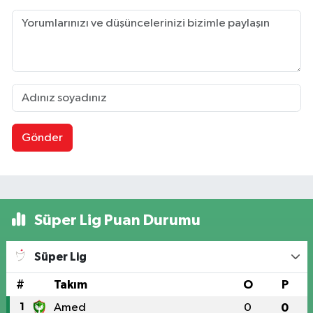
Gönder
Süper Lig Puan Durumu
Süper Lig
#
Takım
O
P
1
Amed
0
0