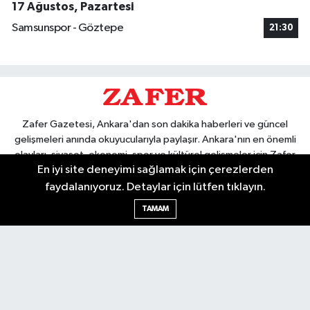
17 Ağustos, Pazartesi
Samsunspor - Göztepe
21:30
Zafer Gazetesi, Ankara'dan son dakika haberleri ve güncel
gelişmeleri anında okuyucularıyla paylaşır. Ankara'nın en önemli
olayları, siyaset, ekonomi, spor ve kültürel gelişmeler için Zafer
En iyi site deneyimi sağlamak için çerezlerden
Gazetesi'ni takip edin. Başkentin güvendiği haber kaynağı.
faydalanıyoruz. Detaylar için lütfen tıklayın.
TAMAM
Nöbetçi Eczaneler
Hava Durumu
Ankara Namaz Vakitleri
Trafik Durumu
Puan Durumu ve Fikstür