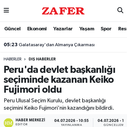
Nöbetçi Eczaneler
Güncel
Ekonomi
Yazarlar
Yaşam
Spor
Res
Hava Durumu
05:23
Galatasaray'dan Almanya Çıkarması
Ankara Namaz Vakitleri
HABERLER
DIŞ HABERLER
Trafik Durumu
Peru'da devlet başkanlığı
seçiminde kazanan Keiko
Süper Lig Puan Durumu ve Fikstür
Fujimori oldu
Tüm Manşetler
Peru Ulusal Seçim Kurulu, devlet başkanlığı
seçimini Keiko Fujimori'nin kazandığını bildirdi.
Son Dakika Haberleri
HABER MERKEZI
04.07.2026 - 10:55
04.07.2026 - 10
Haber Arşivi
EDITÖR
YAYINLANMA
GÜNCELLEME