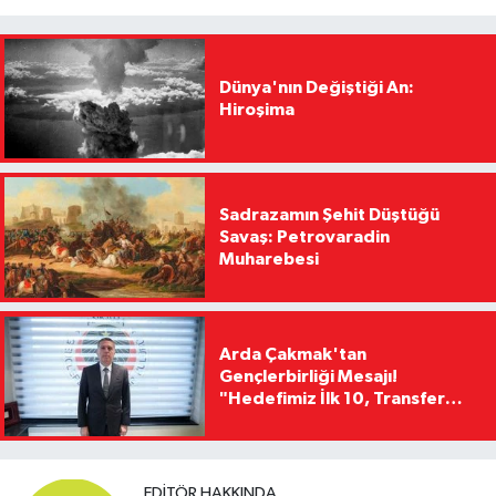
Dünya'nın Değiştiği An:
Hiroşima
Sadrazamın Şehit Düştüğü
Savaş: Petrovaradin
Muharebesi
Arda Çakmak'tan
Gençlerbirliği Mesajı!
"Hedefimiz İlk 10, Transfer
Yasağını Kısa Sürede
Kaldıracağız"
EDITÖR HAKKINDA