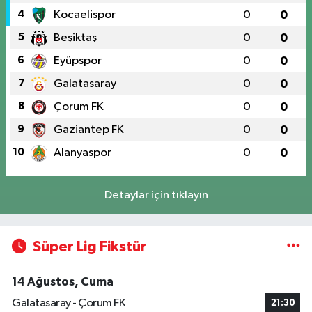
4
Kocaelispor
0
0
5
Beşiktaş
0
0
6
Eyüpspor
0
0
7
Galatasaray
0
0
8
Çorum FK
0
0
9
Gaziantep FK
0
0
10
Alanyaspor
0
0
Detaylar için tıklayın
Süper Lig Fikstür
14 Ağustos, Cuma
Galatasaray - Çorum FK
21:30