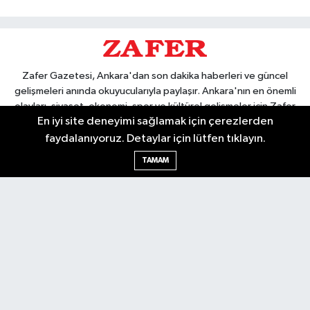
Zafer Gazetesi, Ankara'dan son dakika haberleri ve güncel
gelişmeleri anında okuyucularıyla paylaşır. Ankara'nın en önemli
olayları, siyaset, ekonomi, spor ve kültürel gelişmeler için Zafer
En iyi site deneyimi sağlamak için çerezlerden
Gazetesi'ni takip edin. Başkentin güvendiği haber kaynağı.
faydalanıyoruz. Detaylar için lütfen tıklayın.
TAMAM
Nöbetçi Eczaneler
Hava Durumu
Ankara Namaz Vakitleri
Trafik Durumu
Puan Durumu ve Fikstür
Tüm Manşetler
Son Dakika Haberleri
Haber Arşivi