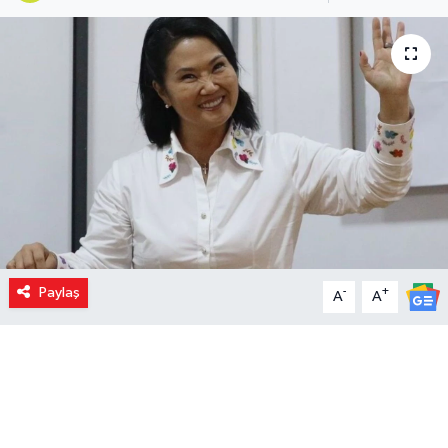
Paylaş
-
+
A
A