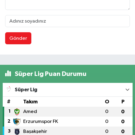
Gönder
Süper Lig Puan Durumu
Süper Lig
#
Takım
O
P
1
Amed
0
0
2
Erzurumspor FK
0
0
3
Başakşehir
0
0