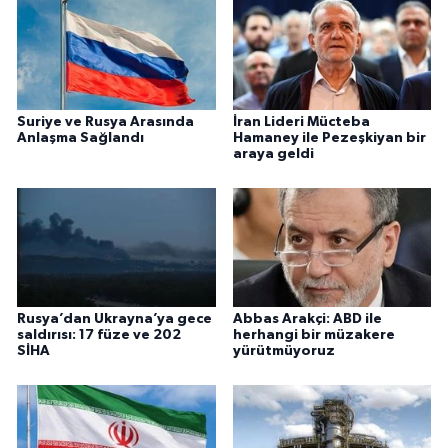
Suriye ve Rusya Arasında
İran Lideri Mücteba
Anlaşma Sağlandı
Hamaney ile Pezeşkiyan bir
araya geldi
Rusya’dan Ukrayna’ya gece
Abbas Arakçi: ABD ile
saldırısı: 17 füze ve 202
herhangi bir müzakere
SİHA
yürütmüyoruz