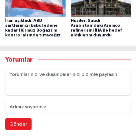
İran açıkladı: ABD
Husiler, Suudi
şartlarımızı kabul edene
Arabistan’daki Aramco
kadar Hürmüz Boğazı'nı
rafinerisini İHA ile hedef
kontrol altında tutacağız
aldıklarını duyurdu
Yorumlar
Gönder