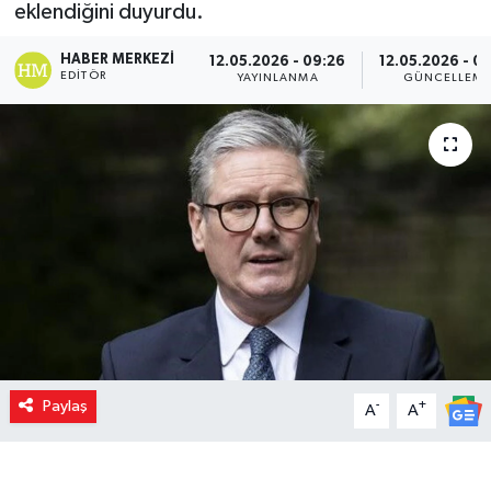
eklendiğini duyurdu.
HABER MERKEZI
12.05.2026 - 09:26
12.05.2026 - 0
EDITÖR
YAYINLANMA
GÜNCELLEM
Paylaş
-
+
A
A