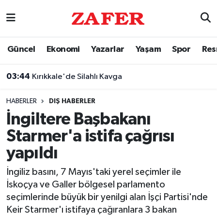
Nöbetçi Eczaneler
Güncel
Ekonomi
Yazarlar
Yaşam
Spor
Res
Hava Durumu
03:44
Kırıkkale'de Silahlı Kavga
Ankara Namaz Vakitleri
HABERLER
DIŞ HABERLER
Trafik Durumu
İngiltere Başbakanı
Starmer'a istifa çağrısı
Süper Lig Puan Durumu ve Fikstür
yapıldı
Tüm Manşetler
İngiliz basını, 7 Mayıs'taki yerel seçimler ile
İskoçya ve Galler bölgesel parlamento
Son Dakika Haberleri
seçimlerinde büyük bir yenilgi alan İşçi Partisi'nde
Keir Starmer'ı istifaya çağıranlara 3 bakan
Haber Arşivi