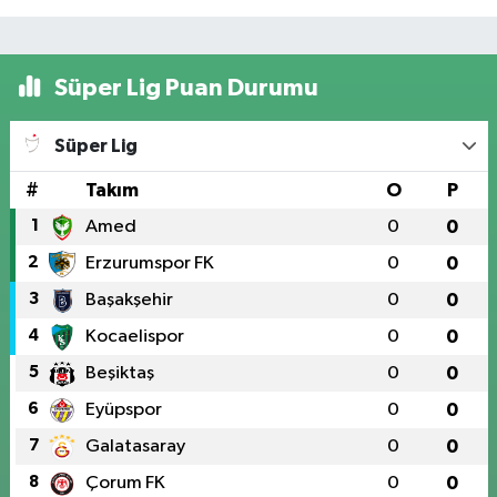
Süper Lig Puan Durumu
Süper Lig
#
Takım
O
P
1
Amed
0
0
2
Erzurumspor FK
0
0
3
Başakşehir
0
0
4
Kocaelispor
0
0
5
Beşiktaş
0
0
6
Eyüpspor
0
0
7
Galatasaray
0
0
8
Çorum FK
0
0