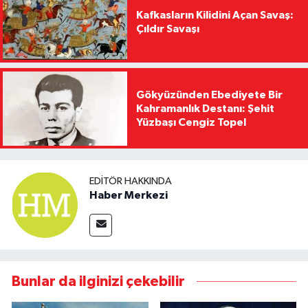
Kafkasların Kilidini Açan Savaş:
Çıldır Savaşı
Gökyüzünden Ebediyete Bir
Kahramanlık Destanı: Şehit
Yüzbaşı Cengiz Topel
EDITÖR HAKKINDA
Haber Merkezi
Bunlar da ilginizi çekebilir