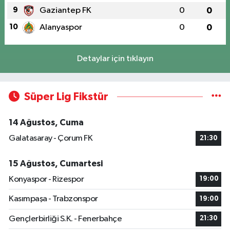
9
Gaziantep FK
0
0
10
Alanyaspor
0
0
Detaylar için tıklayın
Süper Lig Fikstür
14 Ağustos, Cuma
Galatasaray - Çorum FK
21:30
15 Ağustos, Cumartesi
Konyaspor - Rizespor
19:00
Kasımpaşa - Trabzonspor
19:00
Gençlerbirliği S.K. - Fenerbahçe
21:30