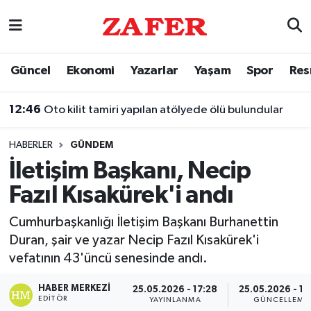
Nöbetçi Eczaneler
Güncel
Ekonomi
Yazarlar
Yaşam
Spor
Res
Hava Durumu
12:46
Oto kilit tamiri yapılan atölyede ölü bulundular
Ankara Namaz Vakitleri
HABERLER
GÜNDEM
Trafik Durumu
İletişim Başkanı, Necip
Fazıl Kısakürek'i andı
Süper Lig Puan Durumu ve Fikstür
Cumhurbaşkanlığı İletişim Başkanı Burhanettin
Tüm Manşetler
Duran, şair ve yazar Necip Fazıl Kısakürek'i
vefatının 43'üncü senesinde andı.
Son Dakika Haberleri
HABER MERKEZI
25.05.2026 - 17:28
25.05.2026 - 17
Haber Arşivi
EDITÖR
YAYINLANMA
GÜNCELLEME