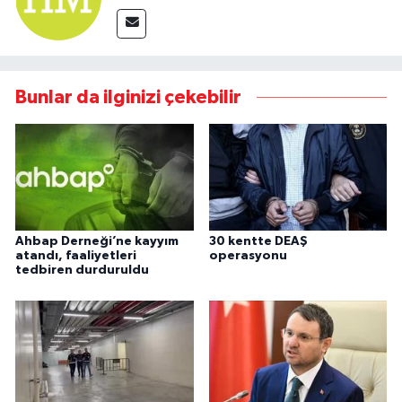
Bunlar da ilginizi çekebilir
Ahbap Derneği’ne kayyım
30 kentte DEAŞ
atandı, faaliyetleri
operasyonu
tedbiren durduruldu