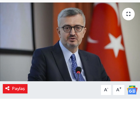
Paylaş
-
+
A
A