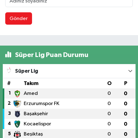
Gönder
Süper Lig Puan Durumu
Süper Lig
#
Takım
O
P
1
Amed
0
0
2
Erzurumspor FK
0
0
3
Başakşehir
0
0
4
Kocaelispor
0
0
5
Beşiktaş
0
0