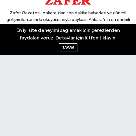
Zafer Gazetesi, Ankara'dan son dakika haberleri ve güncel
gelişmeleri anında okuyucularıyla paylaşır. Ankara'nın en önemli
olayları, siyaset, ekonomi, spor ve kültürel gelişmeler için Zafer
En iyi site deneyimi sağlamak için çerezlerden
Gazetesi'ni takip edin. Başkentin güvendiği haber kaynağı.
faydalanıyoruz. Detaylar için lütfen tıklayın.
TAMAM
Nöbetçi Eczaneler
Hava Durumu
Ankara Namaz Vakitleri
Trafik Durumu
Puan Durumu ve Fikstür
Tüm Manşetler
Son Dakika Haberleri
Haber Arşivi
Güncel
Ekonomi
Künye
Yazarlar
Yaşam
Spor
Asayiş
Bilim & Teknoloji
Genel