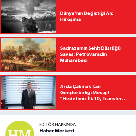
Dünya'nın Değiştiği An:
Hiroşima
Sadrazamın Şehit Düştüğü
Savaş: Petrovaradin
Muharebesi
Arda Çakmak'tan
Gençlerbirliği Mesajı!
"Hedefimiz İlk 10, Transfer
Yasağını Kısa Sürede
Kaldıracağız"
EDITÖR HAKKINDA
Haber Merkezi