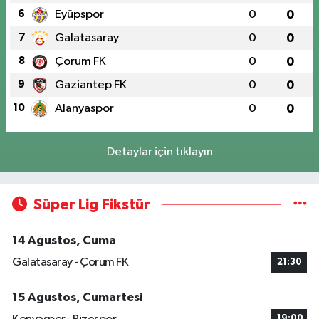
6
Eyüpspor
0
0
7
Galatasaray
0
0
8
Çorum FK
0
0
9
Gaziantep FK
0
0
10
Alanyaspor
0
0
Detaylar için tıklayın
Süper Lig Fikstür
14 Ağustos, Cuma
Galatasaray - Çorum FK
21:30
15 Ağustos, Cumartesi
19:00