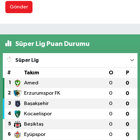
Gönder
Süper Lig Puan Durumu
Süper Lig
#
Takım
O
P
1
Amed
0
0
2
Erzurumspor FK
0
0
3
Başakşehir
0
0
4
Kocaelispor
0
0
5
Beşiktaş
0
0
6
Eyüpspor
0
0