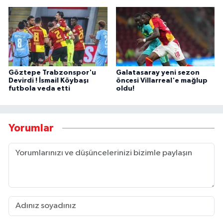
Göztepe Trabzonspor'u
Galatasaray yeni sezon
Devirdi ! İsmail Köybaşı
öncesi Villarreal'e mağlup
futbola veda etti
oldu!
Yorumlar