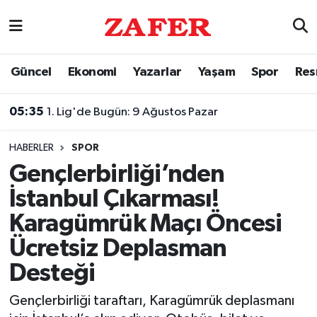
Nöbetçi Eczaneler
Güncel
Ekonomi
Yazarlar
Yaşam
Spor
Res
Hava Durumu
05:35
1. Lig'de Bugün: 9 Ağustos Pazar
Ankara Namaz Vakitleri
HABERLER
SPOR
Trafik Durumu
Gençlerbirliği’nden
İstanbul Çıkarması!
Süper Lig Puan Durumu ve Fikstür
Karagümrük Maçı Öncesi
Tüm Manşetler
Ücretsiz Deplasman
Desteği
Son Dakika Haberleri
Gençlerbirliği taraftarı, Karagümrük deplasmanı
Haber Arşivi