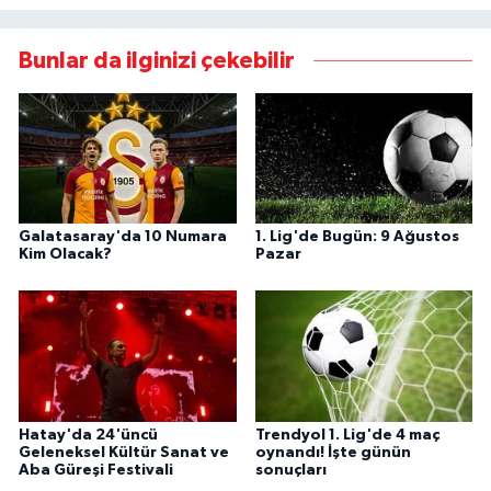
Bunlar da ilginizi çekebilir
Galatasaray'da 10 Numara
1. Lig'de Bugün: 9 Ağustos
Kim Olacak?
Pazar
Hatay'da 24'üncü
Trendyol 1. Lig'de 4 maç
Geleneksel Kültür Sanat ve
oynandı! İşte günün
Aba Güreşi Festivali
sonuçları