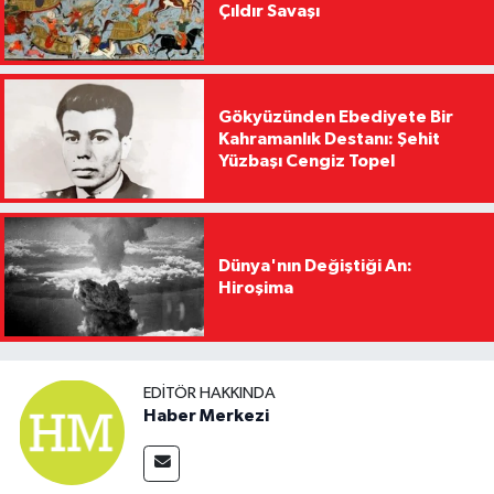
Çıldır Savaşı
Gökyüzünden Ebediyete Bir
Kahramanlık Destanı: Şehit
Yüzbaşı Cengiz Topel
Dünya'nın Değiştiği An:
Hiroşima
EDITÖR HAKKINDA
Haber Merkezi