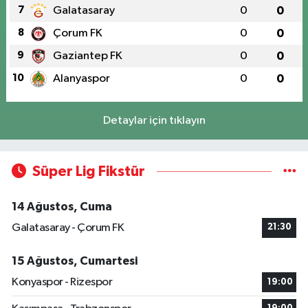
7
Galatasaray
0
0
8
Çorum FK
0
0
9
Gaziantep FK
0
0
10
Alanyaspor
0
0
Detaylar için tıklayın
Süper Lig Fikstür
14 Ağustos, Cuma
Galatasaray - Çorum FK
21:30
15 Ağustos, Cumartesi
Konyaspor - Rizespor
19:00