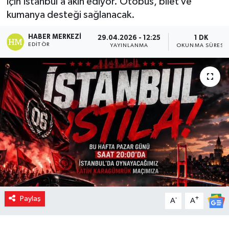
için İstanbul’a akın ediyor. Otobüs, bilet ve
kumanya desteği sağlanacak.
HABER MERKEZI
29.04.2026 - 12:25
1 DK
EDITÖR
YAYINLANMA
OKUNMA SÜRESI
Paylaş
-
+
A
A