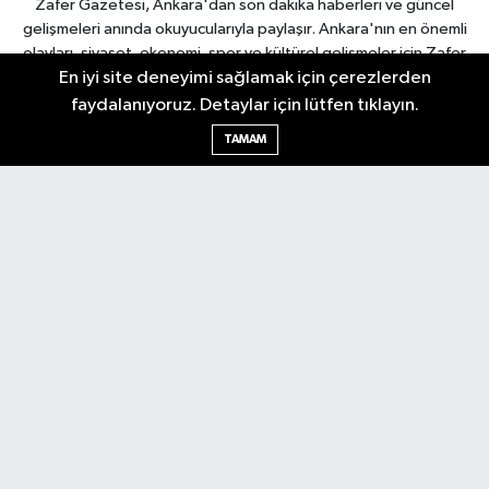
Zafer Gazetesi, Ankara'dan son dakika haberleri ve güncel
gelişmeleri anında okuyucularıyla paylaşır. Ankara'nın en önemli
olayları, siyaset, ekonomi, spor ve kültürel gelişmeler için Zafer
En iyi site deneyimi sağlamak için çerezlerden
Gazetesi'ni takip edin. Başkentin güvendiği haber kaynağı.
faydalanıyoruz. Detaylar için lütfen tıklayın.
TAMAM
Nöbetçi Eczaneler
Hava Durumu
Ankara Namaz Vakitleri
Trafik Durumu
Puan Durumu ve Fikstür
Tüm Manşetler
Son Dakika Haberleri
Haber Arşivi
Güncel
Ekonomi
Künye
Yazarlar
Yaşam
Spor
Asayiş
Bilim & Teknoloji
Genel
Gündem
Kültür & Sanat
Magazin