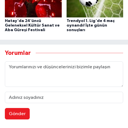
Hatay'da 24'üncü
Trendyol 1. Lig'de 4 maç
Geleneksel Kültür Sanat ve
oynandı! İşte günün
Aba Güreşi Festivali
sonuçları
Yorumlar
Gönder