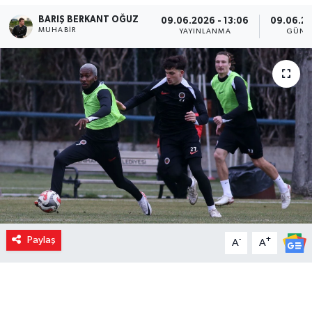
BARIŞ BERKANT OĞUZ
09.06.2026 - 13:06
09.06.20
MUHABIR
YAYINLANMA
GÜNC
Paylaş
-
+
A
A