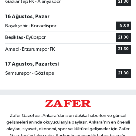
Gaziantep FK - Alanyaspor
21:30
16 Ağustos, Pazar
Başakşehir - Kocaelispor
19:00
Beşiktaş - Eyüpspor
21:30
Amed - Erzurumspor FK
21:30
17 Ağustos, Pazartesi
Samsunspor - Göztepe
21:30
Zafer Gazetesi, Ankara'dan son dakika haberleri ve güncel
gelişmeleri anında okuyucularıyla paylaşır. Ankara'nın en önemli
olayları, siyaset, ekonomi, spor ve kültürel gelişmeler için Zafer
Gazetesi'ni takip edin. Başkentin güvendiği haber kaynağı.