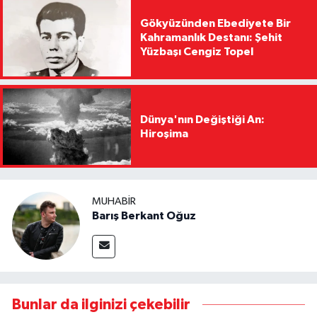
Gökyüzünden Ebediyete Bir
Kahramanlık Destanı: Şehit
Yüzbaşı Cengiz Topel
Dünya'nın Değiştiği An:
Hiroşima
MUHABIR
Barış Berkant Oğuz
Bunlar da ilginizi çekebilir