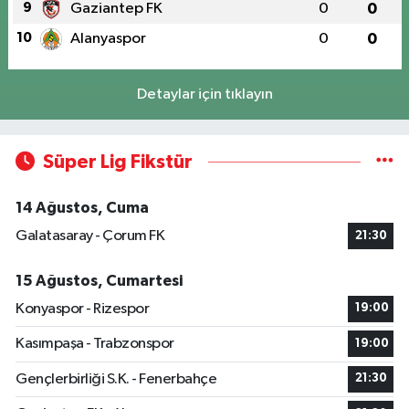
9
Gaziantep FK
0
0
10
Alanyaspor
0
0
Detaylar için tıklayın
Süper Lig Fikstür
14 Ağustos, Cuma
Galatasaray - Çorum FK
21:30
15 Ağustos, Cumartesi
Konyaspor - Rizespor
19:00
Kasımpaşa - Trabzonspor
19:00
Gençlerbirliği S.K. - Fenerbahçe
21:30