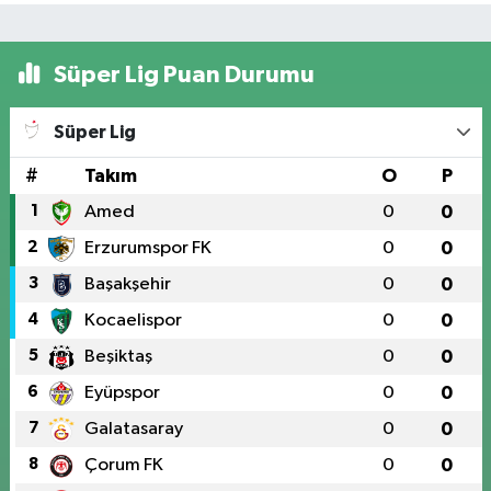
Süper Lig Puan Durumu
Süper Lig
#
Takım
O
P
1
Amed
0
0
2
Erzurumspor FK
0
0
3
Başakşehir
0
0
4
Kocaelispor
0
0
5
Beşiktaş
0
0
6
Eyüpspor
0
0
7
Galatasaray
0
0
8
Çorum FK
0
0