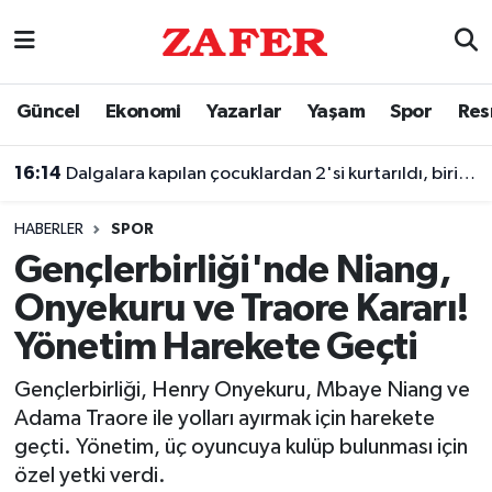
Nöbetçi Eczaneler
Güncel
Ekonomi
Yazarlar
Yaşam
Spor
Res
Hava Durumu
16:14
Dalgalara kapılan çocuklardan 2'si kurtarıldı, biri kayboldu
Ankara Namaz Vakitleri
HABERLER
SPOR
Trafik Durumu
Gençlerbirliği'nde Niang,
Onyekuru ve Traore Kararı!
Süper Lig Puan Durumu ve Fikstür
Yönetim Harekete Geçti
Tüm Manşetler
Gençlerbirliği, Henry Onyekuru, Mbaye Niang ve
Adama Traore ile yolları ayırmak için harekete
Son Dakika Haberleri
geçti. Yönetim, üç oyuncuya kulüp bulunması için
özel yetki verdi.
Haber Arşivi