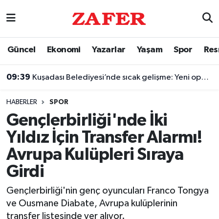
Nöbetçi Eczaneler
Güncel
Ekonomi
Yazarlar
Yaşam
Spor
Res
Hava Durumu
09:39
Kuşadası Belediyesi’nde sıcak gelişme: Yeni operasyon düzenlendi
Ankara Namaz Vakitleri
HABERLER
SPOR
Trafik Durumu
Gençlerbirliği'nde İki
Yıldız İçin Transfer Alarmı!
Süper Lig Puan Durumu ve Fikstür
Avrupa Kulüpleri Sıraya
Tüm Manşetler
Girdi
Son Dakika Haberleri
Gençlerbirliği'nin genç oyuncuları Franco Tongya
ve Ousmane Diabate, Avrupa kulüplerinin
Haber Arşivi
transfer listesinde yer alıyor.