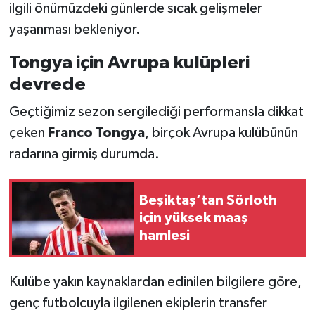
ilgili önümüzdeki günlerde sıcak gelişmeler
yaşanması bekleniyor.
Tongya için Avrupa kulüpleri
devrede
Geçtiğimiz sezon sergilediği performansla dikkat
çeken
Franco Tongya
, birçok Avrupa kulübünün
radarına girmiş durumda.
Beşiktaş’tan Sörloth
için yüksek maaş
hamlesi
Kulübe yakın kaynaklardan edinilen bilgilere göre,
genç futbolcuyla ilgilenen ekiplerin transfer