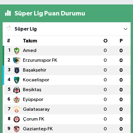
Süper Lig Puan Durumu
Süper Lig
#
Takım
O
P
1
Amed
0
0
2
Erzurumspor FK
0
0
3
Başakşehir
0
0
4
Kocaelispor
0
0
5
Beşiktaş
0
0
6
Eyüpspor
0
0
7
Galatasaray
0
0
8
Çorum FK
0
0
9
Gaziantep FK
0
0