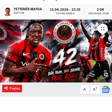
YETKINER MAYDA
12.06.2026 - 22:25
2 DK
EDITÖR
YAYINLANMA
OKUNMA SÜRES
Paylaş
-
+
A
A