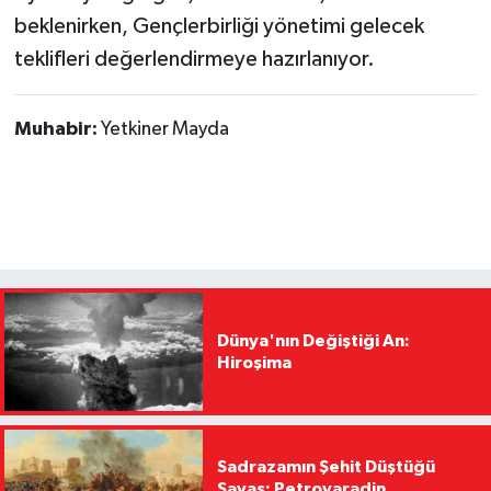
beklenirken, Gençlerbirliği yönetimi gelecek
teklifleri değerlendirmeye hazırlanıyor.
Muhabir:
Yetkiner Mayda
Dünya'nın Değiştiği An:
Hiroşima
Sadrazamın Şehit Düştüğü
Savaş: Petrovaradin