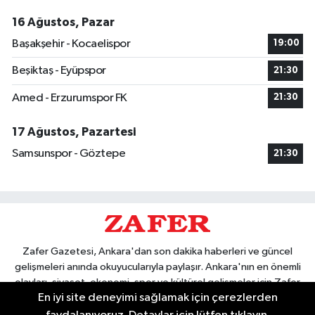
16 Ağustos, Pazar
Başakşehir - Kocaelispor
19:00
Beşiktaş - Eyüpspor
21:30
Amed - Erzurumspor FK
21:30
17 Ağustos, Pazartesi
Samsunspor - Göztepe
21:30
Zafer Gazetesi, Ankara'dan son dakika haberleri ve güncel
gelişmeleri anında okuyucularıyla paylaşır. Ankara'nın en önemli
olayları, siyaset, ekonomi, spor ve kültürel gelişmeler için Zafer
En iyi site deneyimi sağlamak için çerezlerden
Gazetesi'ni takip edin. Başkentin güvendiği haber kaynağı.