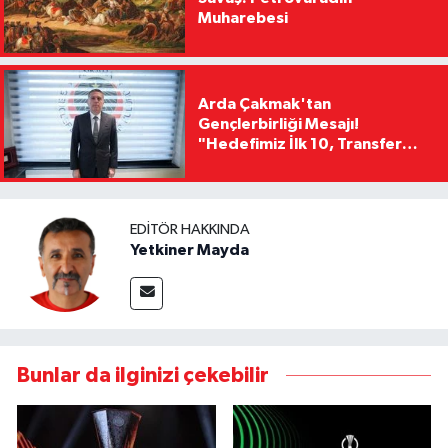
Muharebesi
Arda Çakmak'tan
Gençlerbirliği Mesajı!
"Hedefimiz İlk 10, Transfer
Yasağını Kısa Sürede
Kaldıracağız"
EDITÖR HAKKINDA
Yetkiner Mayda
Bunlar da ilginizi çekebilir