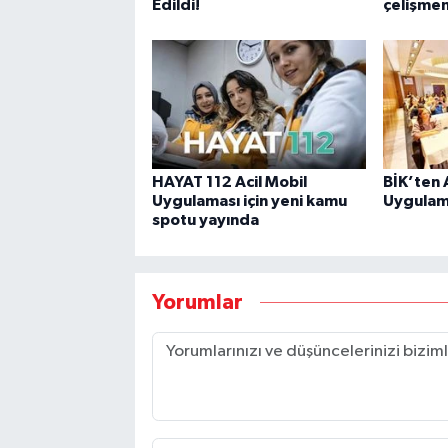
Edildi!
çelişme
HAYAT 112 Acil Mobil
BİK’ten
Uygulaması için yeni kamu
Uygulama
spotu yayında
Yorumlar