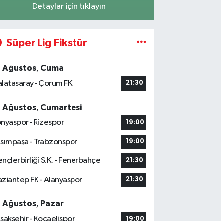
Detaylar için tıklayın
Süper Lig Fikstür
4 Ağustos, Cuma
latasaray - Çorum FK
21:30
5 Ağustos, Cumartesi
nyaspor - Rizespor
19:00
sımpaşa - Trabzonspor
19:00
nçlerbirliği S.K. - Fenerbahçe
21:30
ziantep FK - Alanyaspor
21:30
6 Ağustos, Pazar
şakşehir - Kocaelispor
19:00