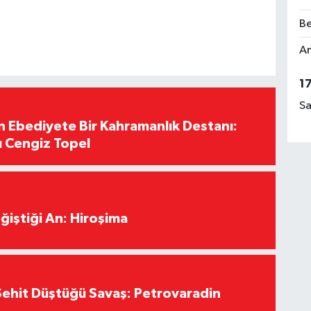
Be
Am
1
Sa
Ebediyete Bir Kahramanlık Destanı:
ı Cengiz Topel
ğiştiği An: Hiroşima
ehit Düştüğü Savaş: Petrovaradin