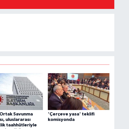
Ortak Savunma
'Çerçeve yasa' teklifi
ı, uluslararası
komisyonda
lik taahhütleriyle