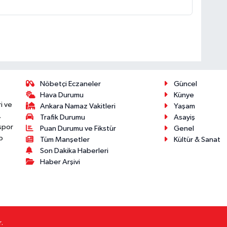
Nöbetçi Eczaneler
Güncel
Hava Durumu
Künye
i ve
Ankara Namaz Vakitleri
Yaşam
.
Trafik Durumu
Asayiş
 spor
Puan Durumu ve Fikstür
Genel
p
Tüm Manşetler
Kültür & Sanat
Son Dakika Haberleri
Haber Arşivi
.