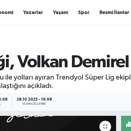
onomi
Yazarlar
Yaşam
Spor
Resmi İlanlar
i, Volkan Demirel 
 ile yolları ayıran Trendyol Süper Lig ekip
laştığını açıkladı.
6:08
28.10.2025 - 16:08
A
GÜNCELLEME