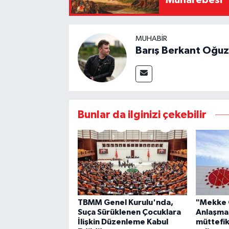
MUHABIR
Barış Berkant Oğuz
Bunlar da ilginizi çekebilir
TBMM Genel Kurulu'nda,
"Mekke 
Suça Sürüklenen Çocuklara
Anlaşmas
İlişkin Düzenleme Kabul
müttefik