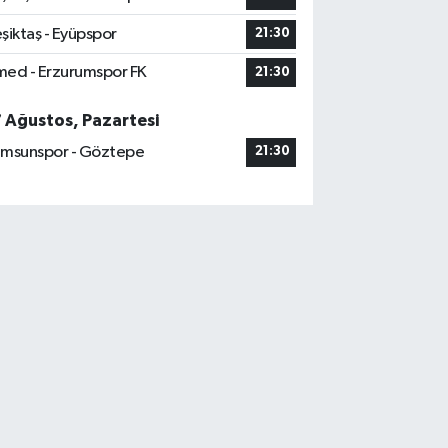
şiktaş - Eyüpspor
21:30
ed - Erzurumspor FK
21:30
7 Ağustos, Pazartesi
msunspor - Göztepe
21:30