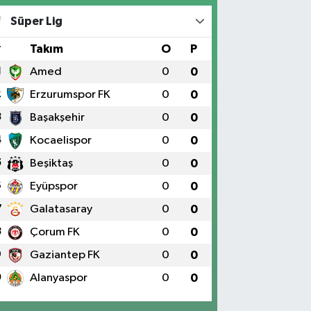
Süper Lig
#
Takım
O
P
1
Amed
0
0
2
Erzurumspor FK
0
0
3
Başakşehir
0
0
4
Kocaelispor
0
0
5
Beşiktaş
0
0
6
Eyüpspor
0
0
7
Galatasaray
0
0
8
Çorum FK
0
0
9
Gaziantep FK
0
0
0
Alanyaspor
0
0