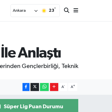
°
23
Ankara
İle Anlaştı
lerinden Gençlerbirliği, Teknik
-
+
A
A
Süper Lig Puan Durumu