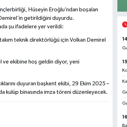
nçlerbirliği, Hüseyin Eroğlu’ndan boşalan
emirel’in getirildiğini duyurdu.
da şu ifadelere yer verildi:
1
akım teknik direktörlüğü için Volkan Demirel
Ga
ve ekibine hoş geldin diyor, yeni
1
Ko
Ka
ştıklarını duyuran başkent ekibi, 29 Ekim 2025 –
da kulüp binasında imza töreni düzenleyecek.
Ge
Ga
1
Ba