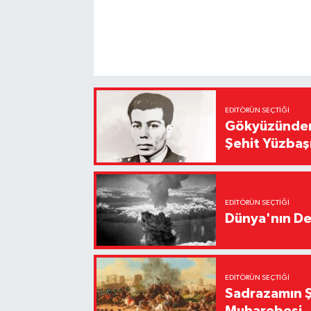
EDITÖRÜN SEÇTIĞI
Gökyüzünden 
Şehit Yüzbaş
EDITÖRÜN SEÇTIĞI
Dünya'nın De
EDITÖRÜN SEÇTIĞI
Sadrazamın Ş
Muharebesi