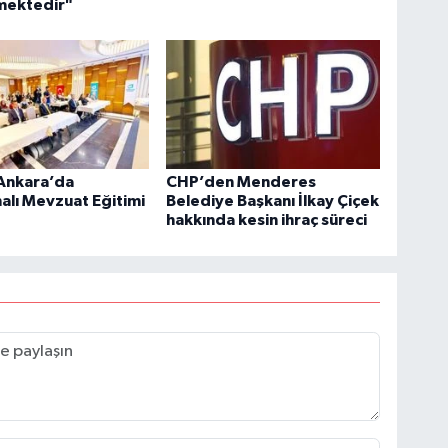
mektedir"
 Ankara’da
CHP’den Menderes
lı Mevzuat Eğitimi
Belediye Başkanı İlkay Çiçek
hakkında kesin ihraç süreci