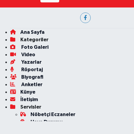
Ana Sayfa
Kategoriler
Foto Galeri
Video
Yazarlar
Röportaj
Biyografi
Anketler
Künye
İletişim
Servisler
Nöbetçi Eczaneler
Hava Durumu
Ankara Namaz Vakitleri