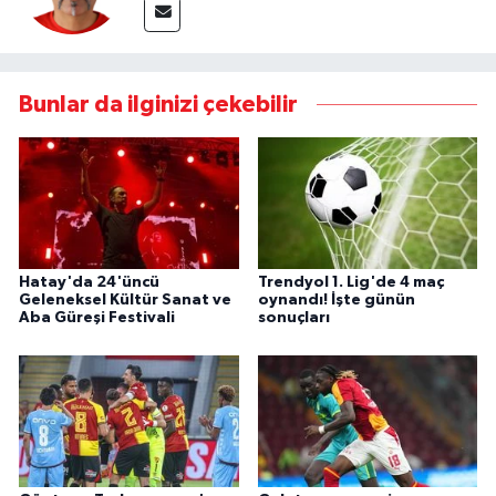
Bunlar da ilginizi çekebilir
Hatay'da 24'üncü
Trendyol 1. Lig'de 4 maç
Geleneksel Kültür Sanat ve
oynandı! İşte günün
Aba Güreşi Festivali
sonuçları