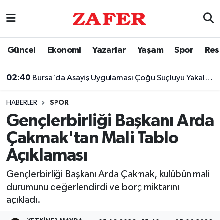
Nöbetçi Eczaneler
Güncel
Ekonomi
Yazarlar
Yaşam
Spor
Res
Hava Durumu
02:40
Bursa'da Asayiş Uygulaması Çoğu Suçluyu Yakalattı
Ankara Namaz Vakitleri
HABERLER
SPOR
Trafik Durumu
Gençlerbirliği Başkanı Arda
Çakmak'tan Mali Tablo
Süper Lig Puan Durumu ve Fikstür
Açıklaması
Tüm Manşetler
Gençlerbirliği Başkanı Arda Çakmak, kulübün mali
durumunu değerlendirdi ve borç miktarını
Son Dakika Haberleri
açıkladı.
Haber Arşivi