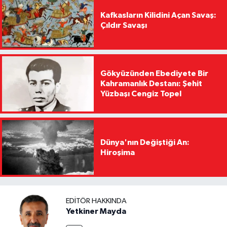
Kafkasların Kilidini Açan Savaş:
Çıldır Savaşı
Gökyüzünden Ebediyete Bir
Kahramanlık Destanı: Şehit
Yüzbaşı Cengiz Topel
Dünya'nın Değiştiği An:
Hiroşima
EDITÖR HAKKINDA
Yetkiner Mayda