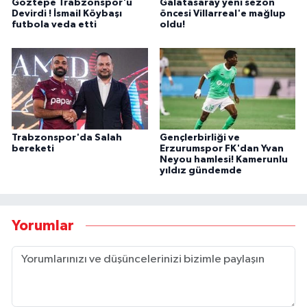
Göztepe Trabzonspor'u
Galatasaray yeni sezon
Devirdi ! İsmail Köybaşı
öncesi Villarreal'e mağlup
futbola veda etti
oldu!
Trabzonspor'da Salah
Gençlerbirliği ve
bereketi
Erzurumspor FK'dan Yvan
Neyou hamlesi! Kamerunlu
yıldız gündemde
Yorumlar