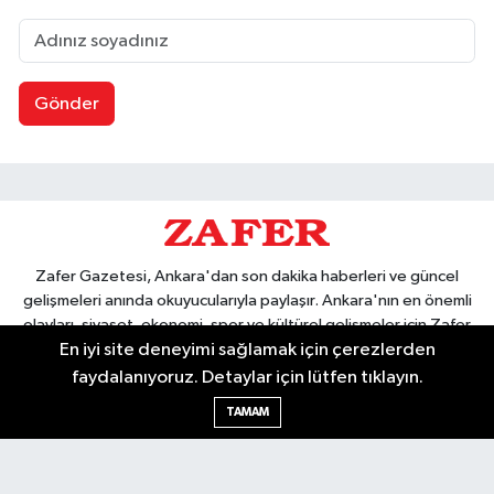
Gönder
Zafer Gazetesi, Ankara'dan son dakika haberleri ve güncel
gelişmeleri anında okuyucularıyla paylaşır. Ankara'nın en önemli
olayları, siyaset, ekonomi, spor ve kültürel gelişmeler için Zafer
En iyi site deneyimi sağlamak için çerezlerden
Gazetesi'ni takip edin. Başkentin güvendiği haber kaynağı.
faydalanıyoruz. Detaylar için lütfen tıklayın.
TAMAM
Nöbetçi Eczaneler
Hava Durumu