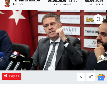
YETKINER MAYDA
05.06.2026 - 15:40
05.06.2026 - 
EDITÖR
YAYINLANMA
GÜNCELLE
Paylaş
-
+
A
A