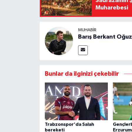
Sadrazamın Ş
Muharebesi
MUHABIR
Barış Berkant Oğuz
Bunlar da ilginizi çekebilir
Trabzonspor'da Salah
Gençlerb
bereketi
Erzurum