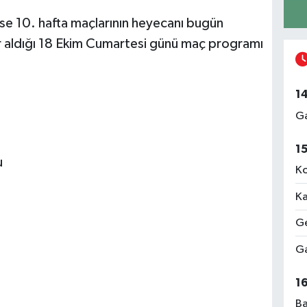
ise 10. hafta maçlarının heyecanı bugün
r aldığı 18 Ekim Cumartesi günü maç programı
1
Ga
1
u
Ko
Ka
Ge
Ga
1
Ba