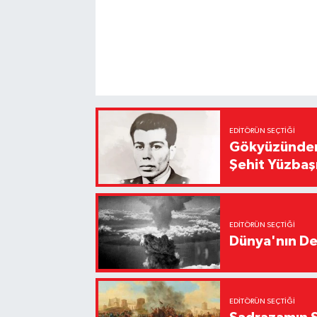
EDITÖRÜN SEÇTIĞI
Gökyüzünden 
Şehit Yüzbaş
EDITÖRÜN SEÇTIĞI
Dünya'nın De
EDITÖRÜN SEÇTIĞI