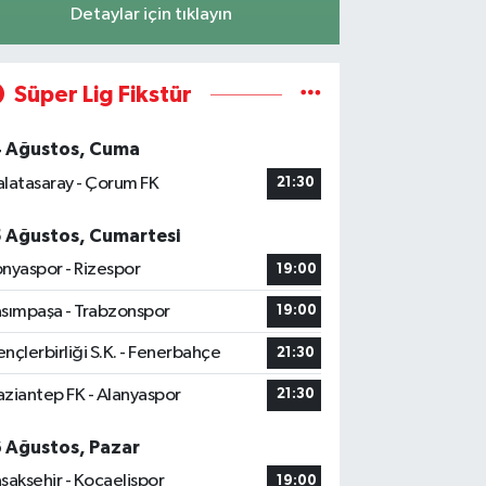
Detaylar için tıklayın
Süper Lig Fikstür
4 Ağustos, Cuma
latasaray - Çorum FK
21:30
5 Ağustos, Cumartesi
nyaspor - Rizespor
19:00
sımpaşa - Trabzonspor
19:00
nçlerbirliği S.K. - Fenerbahçe
21:30
ziantep FK - Alanyaspor
21:30
6 Ağustos, Pazar
şakşehir - Kocaelispor
19:00