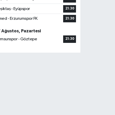
şiktaş - Eyüpspor
21:30
ed - Erzurumspor FK
21:30
7 Ağustos, Pazartesi
msunspor - Göztepe
21:30