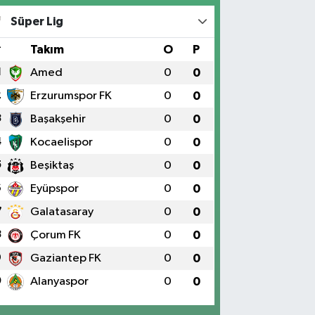
Süper Lig
#
Takım
O
P
1
Amed
0
0
2
Erzurumspor FK
0
0
3
Başakşehir
0
0
4
Kocaelispor
0
0
5
Beşiktaş
0
0
6
Eyüpspor
0
0
7
Galatasaray
0
0
8
Çorum FK
0
0
9
Gaziantep FK
0
0
0
Alanyaspor
0
0