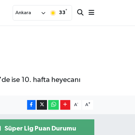
°
33
Ankara
'de ise 10. hafta heyecanı
-
+
A
A
Süper Lig Puan Durumu