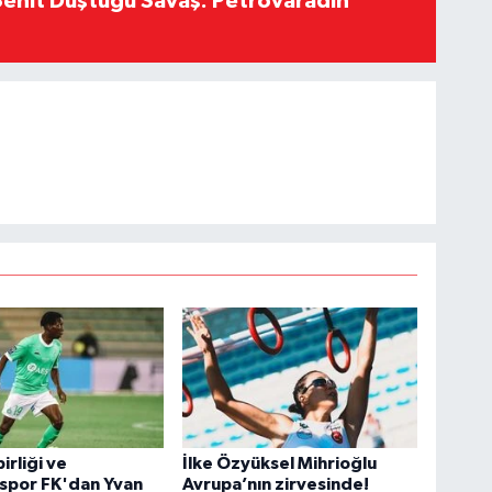
ehit Düştüğü Savaş: Petrovaradin
irliği ve
İlke Özyüksel Mihrioğlu
spor FK'dan Yvan
Avrupa’nın zirvesinde!