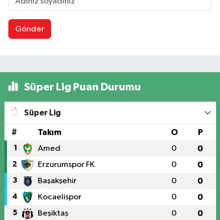
Gönder
Süper Lig Puan Durumu
Süper Lig
#
Takım
O
P
1
Amed
0
0
2
Erzurumspor FK
0
0
3
Başakşehir
0
0
4
Kocaelispor
0
0
5
Beşiktaş
0
0