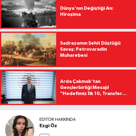
Dünya'nın Değiştiği An:
Hiroşima
Sadrazamın Şehit Düştüğü
Savaş: Petrovaradin
Muharebesi
Arda Çakmak'tan
Gençlerbirliği Mesajı!
"Hedefimiz İlk 10, Transfer
Yasağını Kısa Sürede
Kaldıracağız"
EDITÖR HAKKINDA
Ezgi Öz