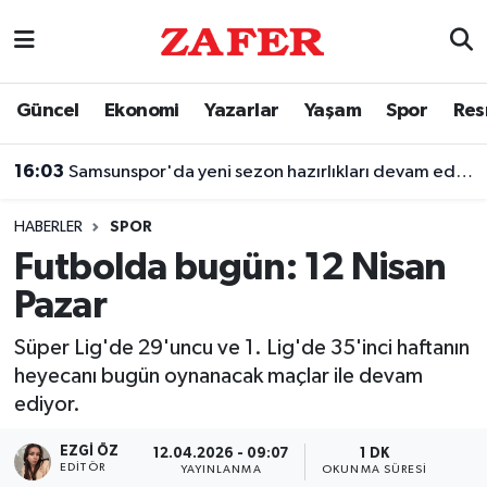
Nöbetçi Eczaneler
Güncel
Ekonomi
Yazarlar
Yaşam
Spor
Res
Hava Durumu
16:03
Samsunspor'da yeni sezon hazırlıkları devam ediyor
Ankara Namaz Vakitleri
HABERLER
SPOR
Trafik Durumu
Futbolda bugün: 12 Nisan
Pazar
Süper Lig Puan Durumu ve Fikstür
Süper Lig'de 29'uncu ve 1. Lig'de 35'inci haftanın
Tüm Manşetler
heyecanı bugün oynanacak maçlar ile devam
ediyor.
Son Dakika Haberleri
EZGI ÖZ
12.04.2026 - 09:07
1 DK
Haber Arşivi
EDITÖR
YAYINLANMA
OKUNMA SÜRESI