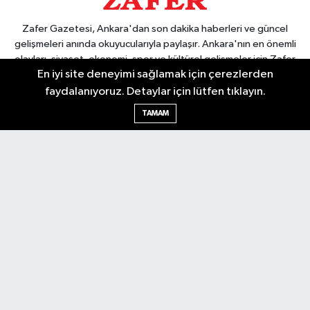
Zafer Gazetesi, Ankara'dan son dakika haberleri ve güncel
gelişmeleri anında okuyucularıyla paylaşır. Ankara'nın en önemli
olayları, siyaset, ekonomi, spor ve kültürel gelişmeler için Zafer
En iyi site deneyimi sağlamak için çerezlerden
Gazetesi'ni takip edin. Başkentin güvendiği haber kaynağı.
faydalanıyoruz. Detaylar için lütfen tıklayın.
TAMAM
Nöbetçi Eczaneler
Hava Durumu
Ankara Namaz Vakitleri
Trafik Durumu
Puan Durumu ve Fikstür
Tüm Manşetler
Son Dakika Haberleri
Haber Arşivi
Güncel
Ekonomi
Künye
Yazarlar
Yaşam
Spor
Asayiş
Bilim & Teknoloji
Genel