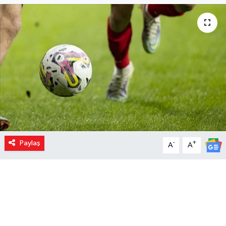
Paylaş
-
+
A
A