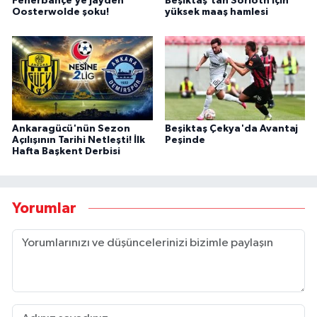
Fenerbahçe’ye Jayden
Beşiktaş’tan Sörloth için
Oosterwolde şoku!
yüksek maaş hamlesi
Ankaragücü'nün Sezon
Beşiktaş Çekya'da Avantaj
Açılışının Tarihi Netleşti! İlk
Peşinde
Hafta Başkent Derbisi
Yorumlar