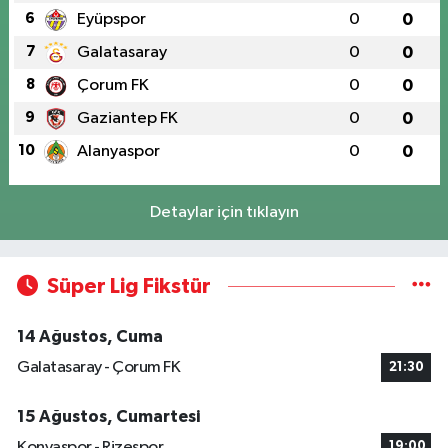
6
Eyüpspor
0
0
7
Galatasaray
0
0
8
Çorum FK
0
0
9
Gaziantep FK
0
0
10
Alanyaspor
0
0
Detaylar için tıklayın
Süper Lig Fikstür
14 Ağustos, Cuma
Galatasaray - Çorum FK
21:30
15 Ağustos, Cumartesi
Konyaspor - Rizespor
19:00