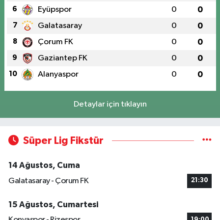
6
Eyüpspor
0
0
7
Galatasaray
0
0
8
Çorum FK
0
0
9
Gaziantep FK
0
0
10
Alanyaspor
0
0
Detaylar için tıklayın
Süper Lig Fikstür
14 Ağustos, Cuma
Galatasaray - Çorum FK
21:30
15 Ağustos, Cumartesi
Konyaspor - Rizespor
19:00