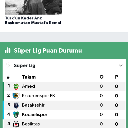
Türk'ün Kader Anı:
Başkomutan Mustafa Kemal
Süper Lig Puan Durumu
Süper Lig
#
Takım
O
P
1
Amed
0
0
2
Erzurumspor FK
0
0
3
Başakşehir
0
0
4
Kocaelispor
0
0
5
Beşiktaş
0
0