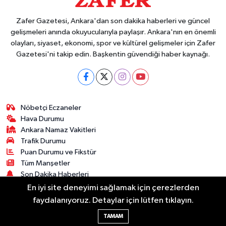
Zafer Gazetesi, Ankara'dan son dakika haberleri ve güncel
gelişmeleri anında okuyucularıyla paylaşır. Ankara'nın en önemli
olayları, siyaset, ekonomi, spor ve kültürel gelişmeler için Zafer
Gazetesi'ni takip edin. Başkentin güvendiği haber kaynağı.
Nöbetçi Eczaneler
Hava Durumu
Ankara Namaz Vakitleri
Trafik Durumu
Puan Durumu ve Fikstür
Tüm Manşetler
Son Dakika Haberleri
Haber Arşivi
En iyi site deneyimi sağlamak için çerezlerden
faydalanıyoruz. Detaylar için lütfen tıklayın.
Güncel
Ekonomi
Künye
Yazarlar
Yaşam
TAMAM
Spor
Asayiş
Bilim & Teknoloji
Genel