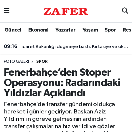
Nöbetçi Eczaneler
Güncel
Ekonomi
Yazarlar
Yaşam
Spor
Res
Hava Durumu
09:16
Ticaret Bakanlığı düğmeye bastı: Kırtasiye ve okul ürünlerinde denetim başladı!
Ankara Namaz Vakitleri
FOTO GALERI
SPOR
Trafik Durumu
Fenerbahçe’den Stoper
Operasyonu: Radarındaki
Süper Lig Puan Durumu ve Fikstür
Yıldızlar Açıklandı
Tüm Manşetler
Fenerbahçe’de transfer gündemi oldukça
hareketli günler geçiriyor. Başkan Aziz
Son Dakika Haberleri
Yıldırım’ın göreve gelmesinin ardından
transfer çalışmalarına hız verildi ve gözler
Haber Arşivi