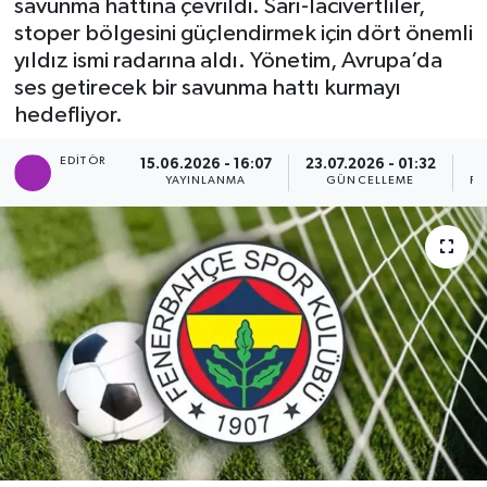
savunma hattına çevrildi. Sarı-lacivertliler,
stoper bölgesini güçlendirmek için dört önemli
yıldız ismi radarına aldı. Yönetim, Avrupa’da
ses getirecek bir savunma hattı kurmayı
hedefliyor.
EDITÖR
15.06.2026 - 16:07
23.07.2026 - 01:32
YAYINLANMA
GÜNCELLEME
PA