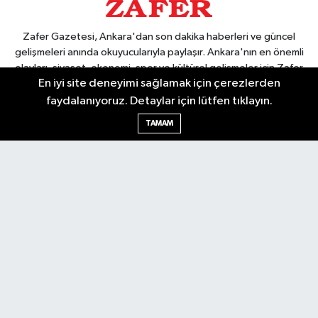
Zafer Gazetesi, Ankara'dan son dakika haberleri ve güncel
gelişmeleri anında okuyucularıyla paylaşır. Ankara'nın en önemli
olayları, siyaset, ekonomi, spor ve kültürel gelişmeler için Zafer
En iyi site deneyimi sağlamak için çerezlerden
Gazetesi'ni takip edin. Başkentin güvendiği haber kaynağı.
faydalanıyoruz. Detaylar için lütfen tıklayın.
TAMAM
Nöbetçi Eczaneler
Hava Durumu
Ankara Namaz Vakitleri
Trafik Durumu
Puan Durumu ve Fikstür
Tüm Manşetler
Son Dakika Haberleri
Haber Arşivi
Güncel
Ekonomi
Künye
Yazarlar
Yaşam