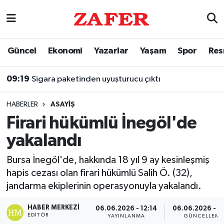
Nöbetçi Eczaneler
Güncel
Ekonomi
Yazarlar
Yaşam
Spor
Res
Hava Durumu
09:19
Sigara paketinden uyuşturucu çıktı
Ankara Namaz Vakitleri
HABERLER
ASAYIŞ
Trafik Durumu
Firari hükümlü İnegöl'de
yakalandı
Süper Lig Puan Durumu ve Fikstür
Bursa İnegöl'de, hakkında 18 yıl 9 ay kesinleşmiş
Tüm Manşetler
hapis cezası olan firari hükümlü Salih Ö. (32),
jandarma ekiplerinin operasyonuyla yakalandı.
Son Dakika Haberleri
HABER MERKEZI
06.06.2026 - 12:14
06.06.2026 - 1
Haber Arşivi
EDITÖR
YAYINLANMA
GÜNCELLEME