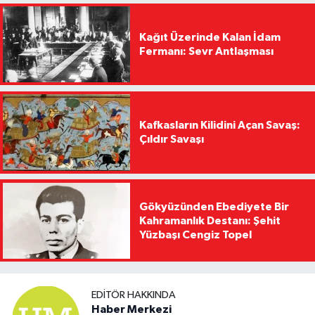
Kağıt Üzerinde Kalan İdam
Fermanı: Sevr Antlaşması
Kafkasların Kilidini Açan Savaş:
Çıldır Savaşı
Gökyüzünden Ebediyete Bir
Kahramanlık Destanı: Şehit
Yüzbaşı Cengiz Topel
EDITÖR HAKKINDA
Haber Merkezi