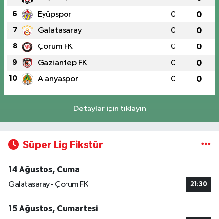
6
Eyüpspor
0
0
7
Galatasaray
0
0
8
Çorum FK
0
0
9
Gaziantep FK
0
0
10
Alanyaspor
0
0
Detaylar için tıklayın
Süper Lig Fikstür
14 Ağustos, Cuma
Galatasaray - Çorum FK
21:30
15 Ağustos, Cumartesi