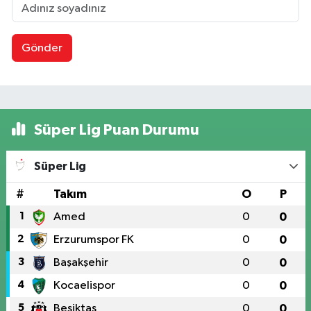
Gönder
Süper Lig Puan Durumu
Süper Lig
#
Takım
O
P
1
Amed
0
0
2
Erzurumspor FK
0
0
3
Başakşehir
0
0
4
Kocaelispor
0
0
5
Beşiktaş
0
0