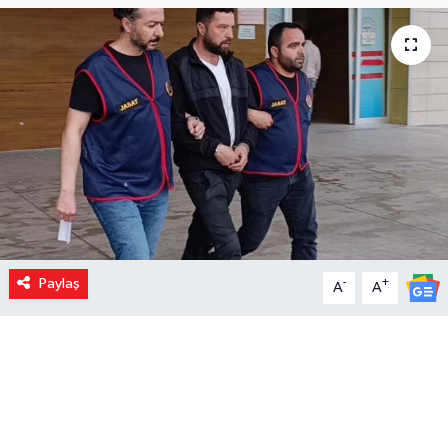
Paylaş
-
+
A
A