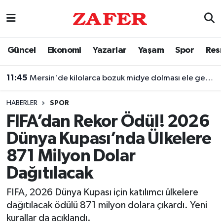
Nöbetçi Eczaneler
Güncel
Ekonomi
Yazarlar
Yaşam
Spor
Res
Hava Durumu
11:45
Mersin'de kilolarca bozuk midye dolması ele geçirildi
Ankara Namaz Vakitleri
HABERLER
SPOR
Trafik Durumu
FIFA’dan Rekor Ödül! 2026
Dünya Kupası’nda Ülkelere
Süper Lig Puan Durumu ve Fikstür
871 Milyon Dolar
Tüm Manşetler
Dağıtılacak
Son Dakika Haberleri
FIFA, 2026 Dünya Kupası için katılımcı ülkelere
dağıtılacak ödülü 871 milyon dolara çıkardı. Yeni
Haber Arşivi
kurallar da açıklandı.