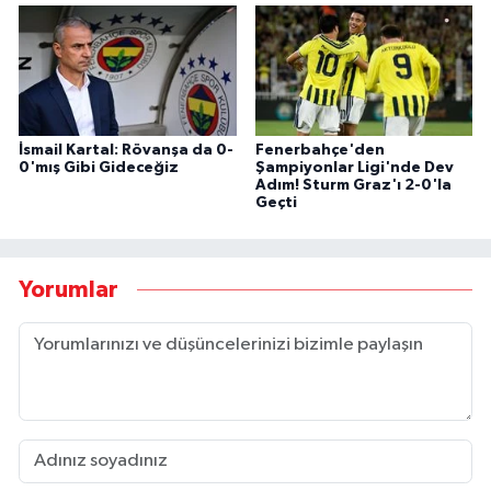
İsmail Kartal: Rövanşa da 0-
Fenerbahçe'den
0'mış Gibi Gideceğiz
Şampiyonlar Ligi'nde Dev
Adım! Sturm Graz'ı 2-0'la
Geçti
Yorumlar