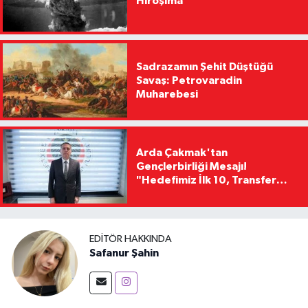
Hiroşima
Sadrazamın Şehit Düştüğü
Savaş: Petrovaradin
Muharebesi
Arda Çakmak'tan
Gençlerbirliği Mesajı!
"Hedefimiz İlk 10, Transfer
Yasağını Kısa Sürede
Kaldıracağız"
EDITÖR HAKKINDA
Safanur Şahin