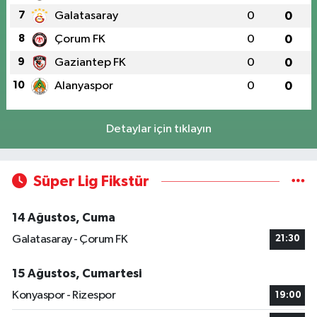
7
Galatasaray
0
0
8
Çorum FK
0
0
9
Gaziantep FK
0
0
10
Alanyaspor
0
0
Detaylar için tıklayın
Süper Lig Fikstür
14 Ağustos, Cuma
Galatasaray - Çorum FK
21:30
15 Ağustos, Cumartesi
Konyaspor - Rizespor
19:00