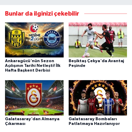
Bunlar da ilginizi çekebilir
Ankaragücü'nün Sezon
Beşiktaş Çekya'da Avantaj
Açılışının Tarihi Netleşti! İlk
Peşinde
Hafta Başkent Derbisi
Galatasaray'dan Almanya
Galatasaray Bombaları
Çıkarması
Patlatmaya Hazırlanıyor