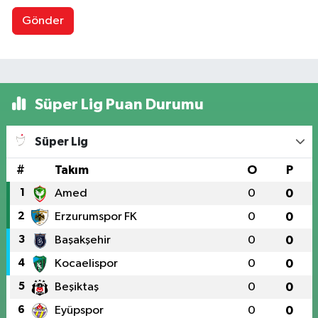
Gönder
Süper Lig Puan Durumu
Süper Lig
#
Takım
O
P
1
Amed
0
0
2
Erzurumspor FK
0
0
3
Başakşehir
0
0
4
Kocaelispor
0
0
5
Beşiktaş
0
0
6
Eyüpspor
0
0