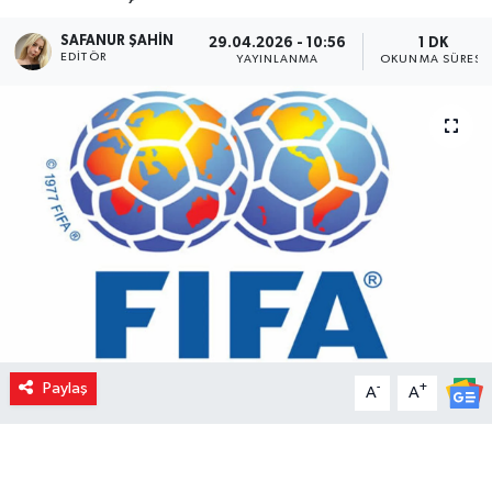
SAFANUR ŞAHIN
29.04.2026 - 10:56
1 DK
EDITÖR
YAYINLANMA
OKUNMA SÜRESI
Paylaş
-
+
A
A