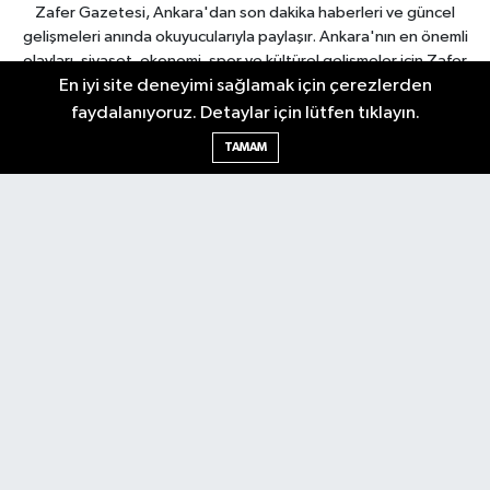
Zafer Gazetesi, Ankara'dan son dakika haberleri ve güncel
gelişmeleri anında okuyucularıyla paylaşır. Ankara'nın en önemli
olayları, siyaset, ekonomi, spor ve kültürel gelişmeler için Zafer
En iyi site deneyimi sağlamak için çerezlerden
Gazetesi'ni takip edin. Başkentin güvendiği haber kaynağı.
faydalanıyoruz. Detaylar için lütfen tıklayın.
TAMAM
Nöbetçi Eczaneler
Hava Durumu
Ankara Namaz Vakitleri
Trafik Durumu
Puan Durumu ve Fikstür
Tüm Manşetler
Son Dakika Haberleri
Haber Arşivi
Güncel
Ekonomi
Künye
Yazarlar
Yaşam
Spor
Asayiş
Bilim & Teknoloji
Genel
Gündem
Kültür & Sanat
Magazin