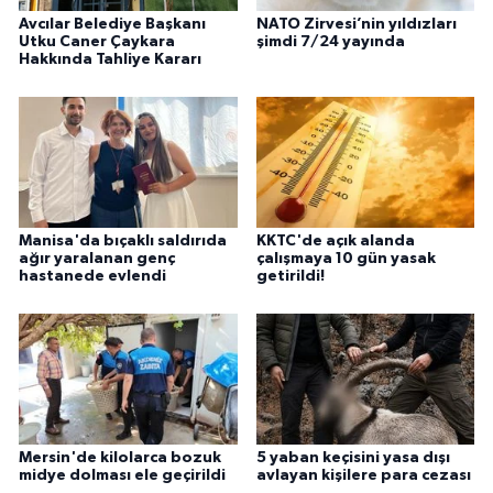
Avcılar Belediye Başkanı
NATO Zirvesi’nin yıldızları
Utku Caner Çaykara
şimdi 7/24 yayında
Hakkında Tahliye Kararı
Manisa'da bıçaklı saldırıda
KKTC'de açık alanda
ağır yaralanan genç
çalışmaya 10 gün yasak
hastanede evlendi
getirildi!
Mersin'de kilolarca bozuk
5 yaban keçisini yasa dışı
midye dolması ele geçirildi
avlayan kişilere para cezası