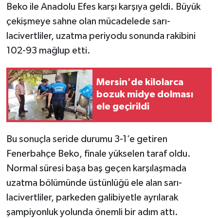
Beko ile Anadolu Efes karşı karşıya geldi. Büyük
çekişmeye sahne olan mücadelede sarı-
lacivertliler, uzatma periyodu sonunda rakibini
102-93 mağlup etti.
Mersin'de kilolarca
bozuk midye dolması
ele geçirildi
Bu sonuçla seride durumu 3-1’e getiren
Fenerbahçe Beko, finale yükselen taraf oldu.
Normal süresi başa baş geçen karşılaşmada
uzatma bölümünde üstünlüğü ele alan sarı-
lacivertliler, parkeden galibiyetle ayrılarak
şampiyonluk yolunda önemli bir adım attı.