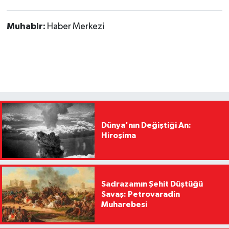
Muhabir:
Haber Merkezi
Dünya'nın Değiştiği An:
Hiroşima
Sadrazamın Şehit Düştüğü
Savaş: Petrovaradin
Muharebesi