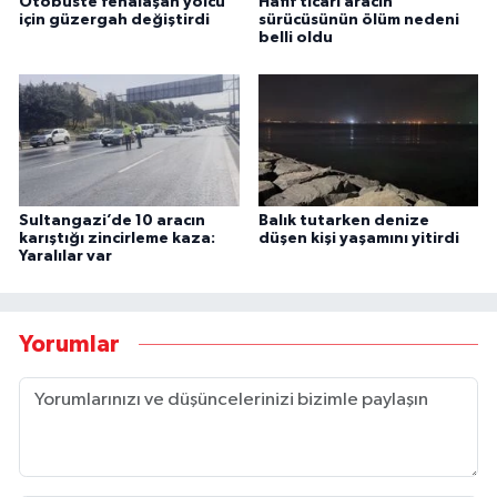
Otobüste fenalaşan yolcu
Hafif ticari aracın
için güzergah değiştirdi
sürücüsünün ölüm nedeni
belli oldu
Sultangazi’de 10 aracın
Balık tutarken denize
karıştığı zincirleme kaza:
düşen kişi yaşamını yitirdi
Yaralılar var
Yorumlar