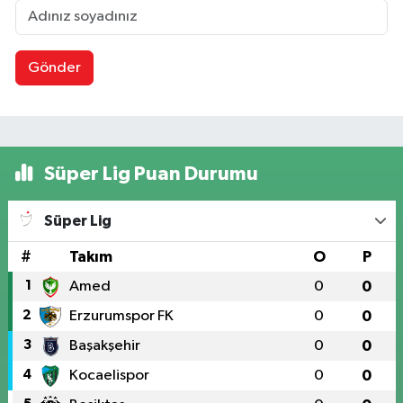
Gönder
Süper Lig Puan Durumu
Süper Lig
#
Takım
O
P
1
Amed
0
0
2
Erzurumspor FK
0
0
3
Başakşehir
0
0
4
Kocaelispor
0
0