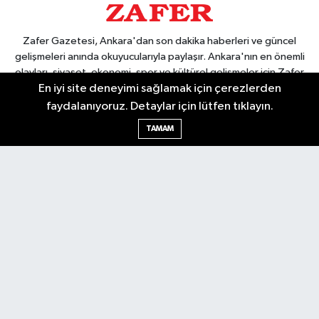
Zafer Gazetesi, Ankara'dan son dakika haberleri ve güncel
gelişmeleri anında okuyucularıyla paylaşır. Ankara'nın en önemli
olayları, siyaset, ekonomi, spor ve kültürel gelişmeler için Zafer
En iyi site deneyimi sağlamak için çerezlerden
Gazetesi'ni takip edin. Başkentin güvendiği haber kaynağı.
faydalanıyoruz. Detaylar için lütfen tıklayın.
TAMAM
Nöbetçi Eczaneler
Hava Durumu
Ankara Namaz Vakitleri
Trafik Durumu
Puan Durumu ve Fikstür
Tüm Manşetler
Son Dakika Haberleri
Haber Arşivi
Güncel
Ekonomi
Künye
Yazarlar
Yaşam