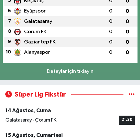
5
Beşiktaş
0
0
6
Eyüpspor
0
0
7
Galatasaray
0
0
8
Çorum FK
0
0
9
Gaziantep FK
0
0
10
Alanyaspor
0
0
Detaylar için tıklayın
Süper Lig Fikstür
14 Ağustos, Cuma
Galatasaray - Çorum FK
21:30
15 Ağustos, Cumartesi