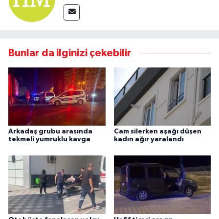
Bunlar da ilginizi çekebilir
Arkadaş grubu arasında
Cam silerken aşağı düşen
tekmeli yumruklu kavga
kadın ağır yaralandı