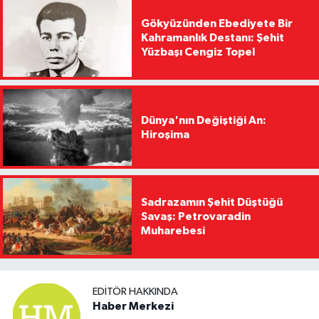
Gökyüzünden Ebediyete Bir
Kahramanlık Destanı: Şehit
Yüzbaşı Cengiz Topel
Dünya'nın Değiştiği An:
Hiroşima
Sadrazamın Şehit Düştüğü
Savaş: Petrovaradin
Muharebesi
EDITÖR HAKKINDA
Haber Merkezi