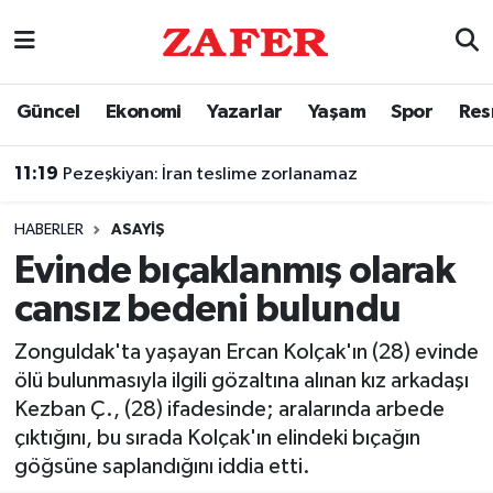
Nöbetçi Eczaneler
Güncel
Ekonomi
Yazarlar
Yaşam
Spor
Res
Hava Durumu
11:19
Pezeşkiyan: İran teslime zorlanamaz
Ankara Namaz Vakitleri
HABERLER
ASAYIŞ
Trafik Durumu
Evinde bıçaklanmış olarak
cansız bedeni bulundu
Süper Lig Puan Durumu ve Fikstür
Zonguldak'ta yaşayan Ercan Kolçak'ın (28) evinde
Tüm Manşetler
ölü bulunmasıyla ilgili gözaltına alınan kız arkadaşı
Kezban Ç., (28) ifadesinde; aralarında arbede
Son Dakika Haberleri
çıktığını, bu sırada Kolçak'ın elindeki bıçağın
göğsüne saplandığını iddia etti.
Haber Arşivi