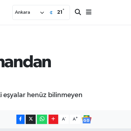
°
21
Ankara
umandan
ki eşyalar henüz bilinmeyen
-
+
A
A