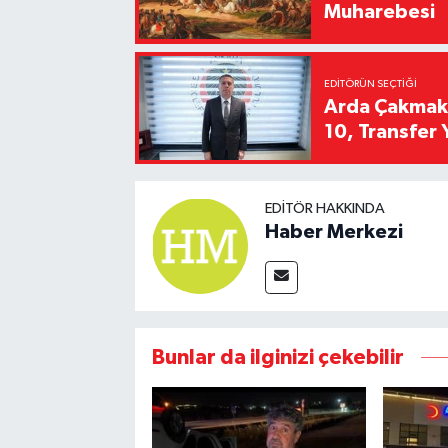
Muharebesi
EDITÖRÜN SEÇTIĞI
Arda Çakmak't
10, Transfer 
EDITÖR HAKKINDA
Haber Merkezi
Bunlar da ilginizi çekebilir