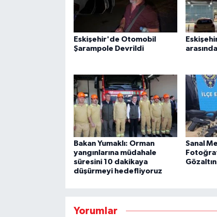
Eskişehir'de Otomobil
Eskişehi
Şarampole Devrildi
arasında
Bakan Yumaklı: Orman
Sanal Me
yangınlarına müdahale
Fotoğraf
süresini 10 dakikaya
Gözaltı
düşürmeyi hedefliyoruz
Yorumlar