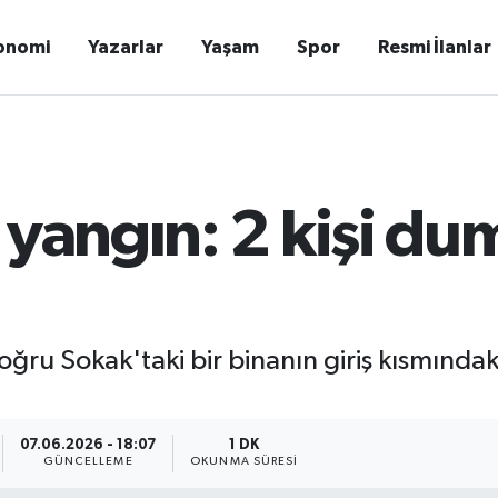
onomi
Yazarlar
Yaşam
Spor
Resmi İlanlar
 yangın: 2 kişi d
oğru Sokak'taki bir binanın giriş kısmında
.
07.06.2026 - 18:07
1 DK
GÜNCELLEME
OKUNMA SÜRESI