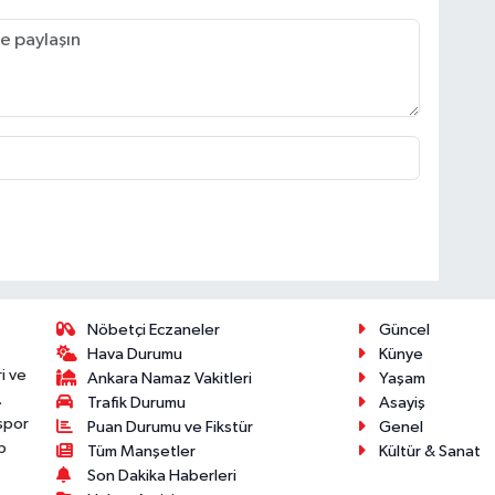
Nöbetçi Eczaneler
Güncel
Hava Durumu
Künye
i ve
Ankara Namaz Vakitleri
Yaşam
.
Trafik Durumu
Asayiş
 spor
Puan Durumu ve Fikstür
Genel
p
Tüm Manşetler
Kültür & Sanat
Son Dakika Haberleri