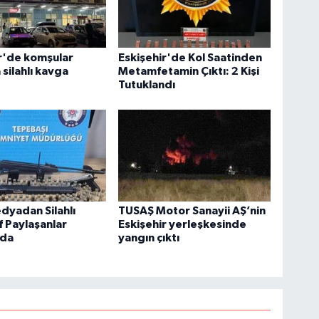
r'de komşular
Eskişehir'de Kol Saatinden
 silahlı kavga
Metamfetamin Çıktı: 2 Kişi
Tutuklandı
dyadan Silahlı
TUSAŞ Motor Sanayii AŞ’nin
 Paylaşanlar
Eskişehir yerleşkesinde
nda
yangın çıktı