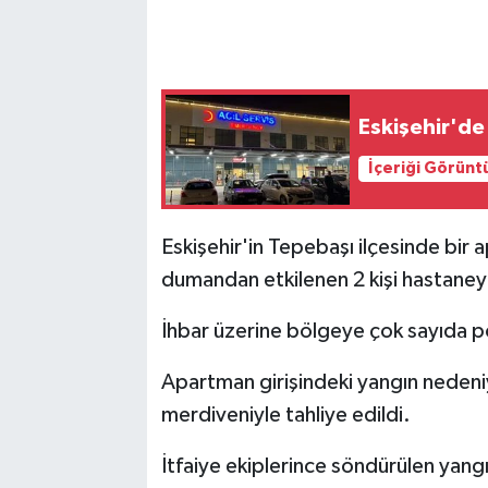
Eskişehir'de
İçeriği Görünt
Eskişehir'in Tepebaşı ilçesinde bir 
dumandan etkilenen 2 kişi hastaneye 
İhbar üzerine bölgeye çok sayıda poli
Apartman girişindeki yangın nedeniyl
merdiveniyle tahliye edildi.
İtfaiye ekiplerince söndürülen yan