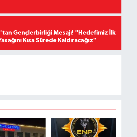
an Gençlerbirliği Mesajı! "Hedefimiz İlk
Yasağını Kısa Sürede Kaldıracağız"