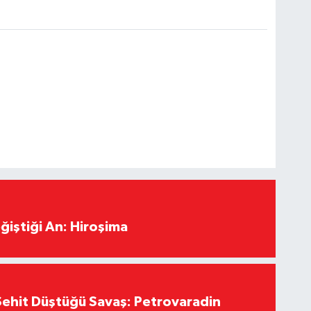
ğiştiği An: Hiroşima
ehit Düştüğü Savaş: Petrovaradin