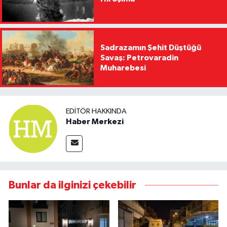
Sadrazamın Şehit Düştüğü
Savaş: Petrovaradin
Muharebesi
EDITÖR HAKKINDA
Haber Merkezi
Bunlar da ilginizi çekebilir