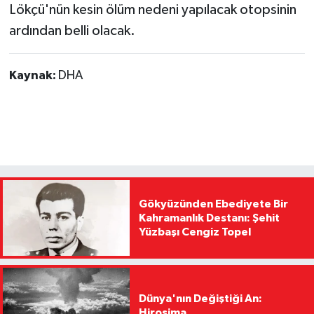
Lökçü'nün kesin ölüm nedeni yapılacak otopsinin
ardından belli olacak.
Kaynak:
DHA
Gökyüzünden Ebediyete Bir
Kahramanlık Destanı: Şehit
Yüzbaşı Cengiz Topel
Dünya'nın Değiştiği An:
Hiroşima