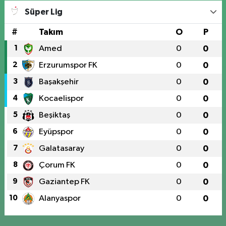
Süper Lig
#
Takım
O
P
1
Amed
0
0
2
Erzurumspor FK
0
0
3
Başakşehir
0
0
4
Kocaelispor
0
0
5
Beşiktaş
0
0
6
Eyüpspor
0
0
7
Galatasaray
0
0
8
Çorum FK
0
0
9
Gaziantep FK
0
0
10
Alanyaspor
0
0