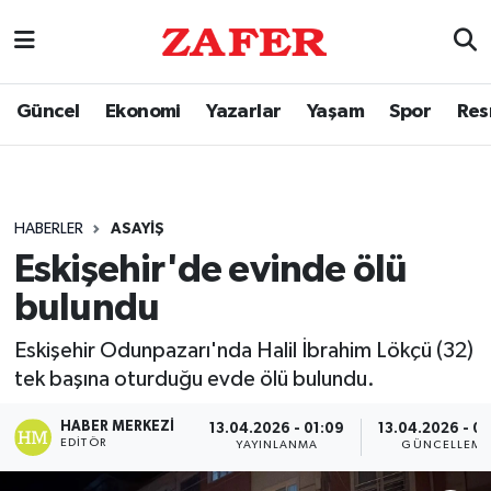
Güncel
Ekonomi
Yazarlar
Yaşam
Spor
Res
HABERLER
ASAYIŞ
Eskişehir'de evinde ölü
bulundu
Eskişehir Odunpazarı'nda Halil İbrahim Lökçü (32)
tek başına oturduğu evde ölü bulundu.
HABER MERKEZI
13.04.2026 - 01:09
13.04.2026 - 01
EDITÖR
YAYINLANMA
GÜNCELLEME