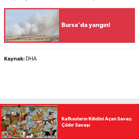
Bursa'da yangın!
Kaynak:
DHA
Kafkasların Kilidini Açan Savaş:
Çıldır Savaşı