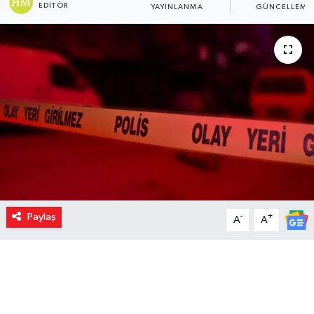
EDITÖR
YAYINLANMA
GÜNCELLEME
Paylaş
-
+
A
A