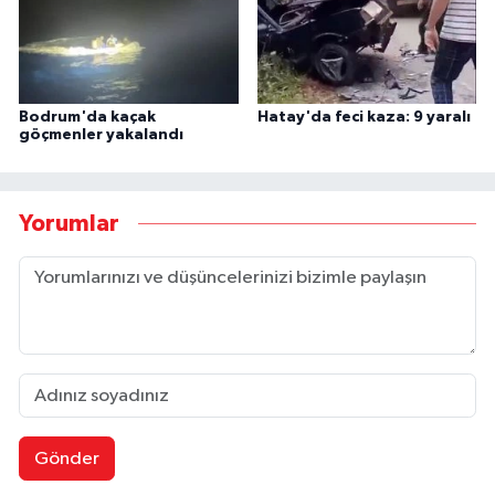
Bodrum'da kaçak
Hatay'da feci kaza: 9 yaralı
göçmenler yakalandı
Yorumlar
Gönder