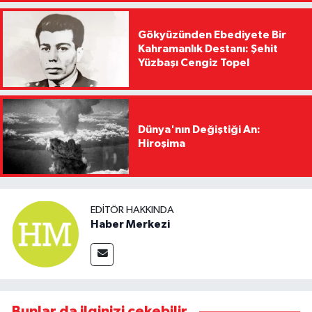
Gökyüzünden Ebediyete Bir
Kahramanlık Destanı: Şehit
Yüzbaşı Cengiz Topel
Dünya'nın Değiştiği An:
Hiroşima
EDITÖR HAKKINDA
Haber Merkezi
Bunlar da ilginizi çekebilir