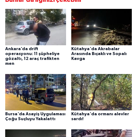
Ankara’da drift
Kütahya'da Akrabalar
operasyonu: 11 şüpheliye
Arasında Bıçaklı ve Sopalı
gözaltı, 12 araç trafikten
Kavga
men
Bursa'da Asayiş Uygulaması
Kütahya'da ormanı alevler
Çoğu Suçluyu Yakalattı
sardı!