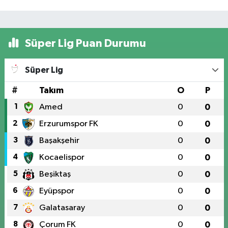
Süper Lig Puan Durumu
Süper Lig
#
Takım
O
P
1
Amed
0
0
2
Erzurumspor FK
0
0
3
Başakşehir
0
0
4
Kocaelispor
0
0
5
Beşiktaş
0
0
6
Eyüpspor
0
0
7
Galatasaray
0
0
8
Çorum FK
0
0