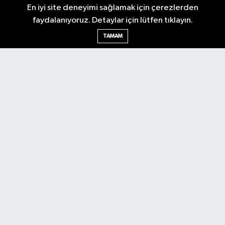
En iyi site deneyimi sağlamak için çerezlerden
Gazetesi'ni takip edin. Başkentin güvendiği haber kaynağı.
faydalanıyoruz. Detaylar için lütfen tıklayın.
TAMAM
Nöbetçi Eczaneler
Hava Durumu
Ankara Namaz Vakitleri
Trafik Durumu
Puan Durumu ve Fikstür
Tüm Manşetler
Son Dakika Haberleri
Haber Arşivi
Güncel
Ekonomi
Künye
Yazarlar
Yaşam
Spor
Asayiş
Bilim & Teknoloji
Genel
Gündem
Kültür & Sanat
Magazin