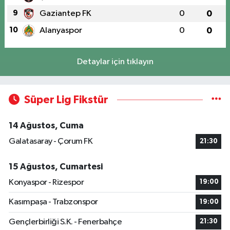
9
Gaziantep FK
0
0
10
Alanyaspor
0
0
Detaylar için tıklayın
Süper Lig Fikstür
14 Ağustos, Cuma
Galatasaray - Çorum FK
21:30
15 Ağustos, Cumartesi
Konyaspor - Rizespor
19:00
Kasımpaşa - Trabzonspor
19:00
Gençlerbirliği S.K. - Fenerbahçe
21:30