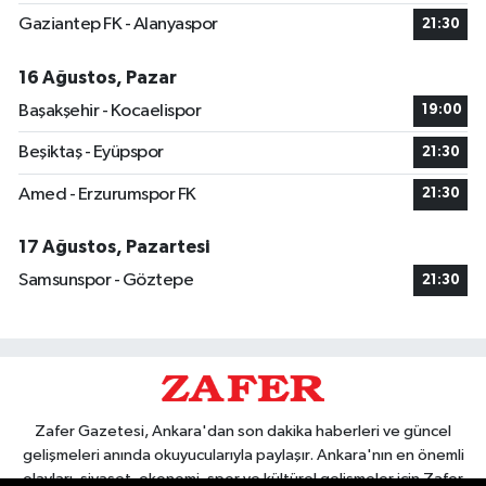
Gaziantep FK - Alanyaspor
21:30
16 Ağustos, Pazar
Başakşehir - Kocaelispor
19:00
Beşiktaş - Eyüpspor
21:30
Amed - Erzurumspor FK
21:30
17 Ağustos, Pazartesi
Samsunspor - Göztepe
21:30
Zafer Gazetesi, Ankara'dan son dakika haberleri ve güncel
gelişmeleri anında okuyucularıyla paylaşır. Ankara'nın en önemli
olayları, siyaset, ekonomi, spor ve kültürel gelişmeler için Zafer