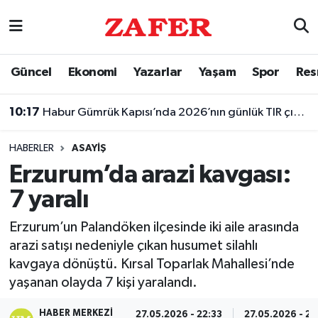
Nöbetçi Eczaneler
Güncel
Ekonomi
Yazarlar
Yaşam
Spor
Res
Hava Durumu
10:17
Habur Gümrük Kapısı’nda 2026’nın günlük TIR çıkış rekoru kırıldı
Ankara Namaz Vakitleri
HABERLER
ASAYIŞ
Trafik Durumu
Erzurum’da arazi kavgası:
7 yaralı
Süper Lig Puan Durumu ve Fikstür
Erzurum’un Palandöken ilçesinde iki aile arasında
Tüm Manşetler
arazi satışı nedeniyle çıkan husumet silahlı
kavgaya dönüştü. Kırsal Toparlak Mahallesi’nde
Son Dakika Haberleri
yaşanan olayda 7 kişi yaralandı.
Haber Arşivi
HABER MERKEZI
27.05.2026 - 22:33
27.05.2026 - 22