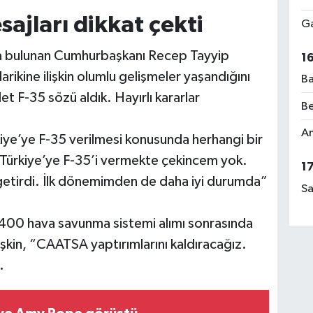
ajları dikkat çekti
Ga
a bulunan Cumhurbaşkanı Recep Tayyip
1
rikine ilişkin olumlu gelişmeler yaşandığını
Ba
 F-35 sözü aldık. Hayırlı kararlar
Be
Am
ye’ye F-35 verilmesi konusunda herhangi bir
“Türkiye’ye F-35’i vermekte çekincem yok.
1
 getirdi. İlk dönemimden de daha iyi durumda”
Sa
-400 hava savunma sistemi alımı sonrasında
şkin, “CAATSA yaptırımlarını kaldıracağız.
.