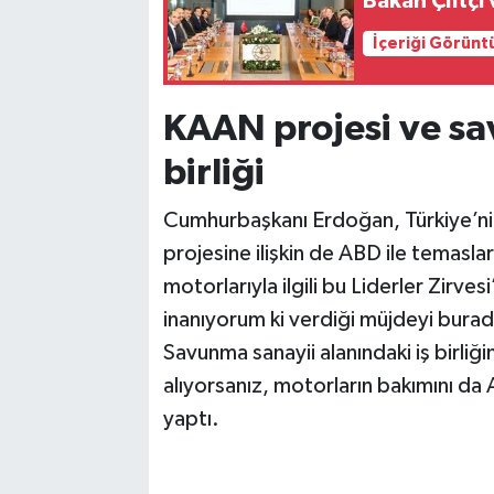
Bakan Çiftçi
İçeriği Görünt
KAAN projesi ve sa
birliği
Cumhurbaşkanı Erdoğan, Türkiye’ni
projesine ilişkin de ABD ile temasla
motorlarıyla ilgili bu Liderler Zirv
inanıyorum ki verdiği müjdeyi burad
Savunma sanayii alanındaki iş birli
alıyorsanız, motorların bakımını da
yaptı.