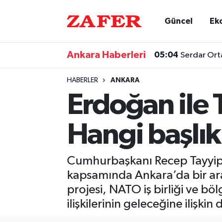
Güncel
Ek
Nöbetçi Eczaneler
Ankara Haberleri
05:04
Serdar Orta
Hava Durumu
HABERLER
ANKARA
Ankara Namaz Vakitleri
Erdoğan ile
Trafik Durumu
Hangi başlık
Süper Lig Puan Durumu ve Fikstür
Cumhurbaşkanı Recep Tayyip 
Tüm Manşetler
kapsamında Ankara’da bir ar
projesi, NATO iş birliği ve böl
Son Dakika Haberleri
ilişkilerinin geleceğine ilişkin
Haber Arşivi