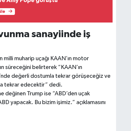
 ve Amy Pope görüştü
üle
vunma sanayiinde iş
n milli muharip uçağı KAAN’ın motor
rın süreceğini belirterek “KAAN’ın
esi’nde değerli dostumla tekrar görüşeceğiz ve
a tekrar edecektir” dedi.
ğine değinen Trump ise “ABD’den uçak
 ABD yapacak. Bu bizim işimiz.” açıklamasını