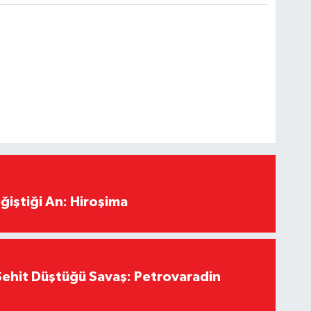
ğiştiği An: Hiroşima
ehit Düştüğü Savaş: Petrovaradin