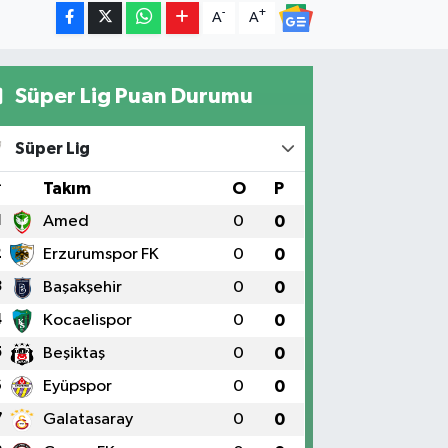
-
+
A
A
Süper Lig Puan Durumu
Süper Lig
#
Takım
O
P
1
Amed
0
0
2
Erzurumspor FK
0
0
3
Başakşehir
0
0
4
Kocaelispor
0
0
5
Beşiktaş
0
0
6
Eyüpspor
0
0
7
Galatasaray
0
0