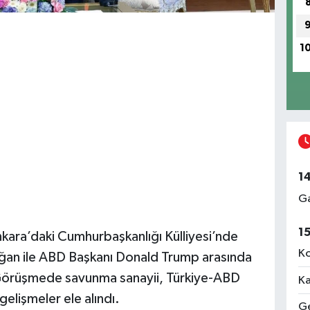
1
1
Ga
1
ara’daki Cumhurbaşkanlığı Külliyesi’nde
Ko
an ile ABD Başkanı Donald Trump arasında
. Görüşmede savunma sanayii, Türkiye-ABD
Ka
 gelişmeler ele alındı.
Ge