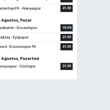
ziantep FK - Alanyaspor
21:30
6 Ağustos, Pazar
şakşehir - Kocaelispor
19:00
şiktaş - Eyüpspor
21:30
ed - Erzurumspor FK
21:30
7 Ağustos, Pazartesi
msunspor - Göztepe
21:30