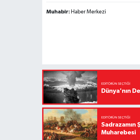
Muhabir:
Haber Merkezi
EDITÖRÜN SEÇTIĞI
Dünya'nın De
EDITÖRÜN SEÇTIĞI
Sadrazamın Ş
Muharebesi