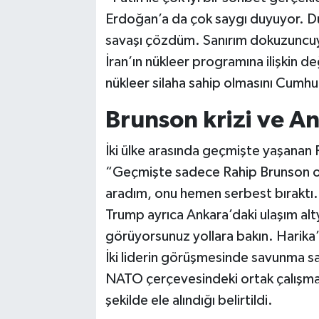
Erdoğan’a da çok saygı duyuyor. 
savaşı çözdüm. Sanırım dokuzuncuya 
İran’ın nükleer programına ilişkin d
nükleer silaha sahip olmasını Cumh
Brunson krizi ve A
İki ülke arasında geçmişte yaşanan 
“Geçmişte sadece Rahip Brunson ol
aradım, onu hemen serbest bıraktı. 
Trump ayrıca Ankara’daki ulaşım al
görüyorsunuz yollara bakın. Harika
İki liderin görüşmesinde savunma sanay
NATO çerçevesindeki ortak çalışmal
şekilde ele alındığı belirtildi.