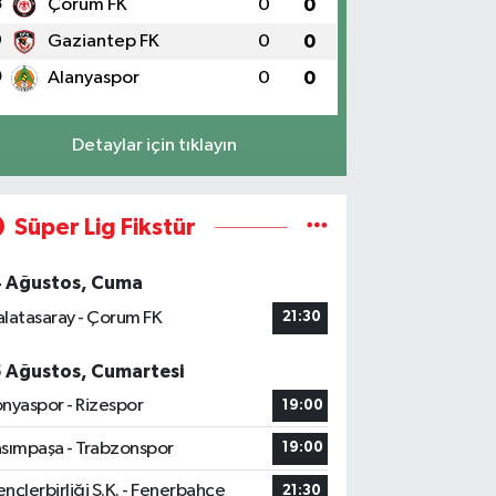
8
Çorum FK
0
0
9
Gaziantep FK
0
0
0
Alanyaspor
0
0
Detaylar için tıklayın
Süper Lig Fikstür
4 Ağustos, Cuma
latasaray - Çorum FK
21:30
5 Ağustos, Cumartesi
nyaspor - Rizespor
19:00
sımpaşa - Trabzonspor
19:00
nçlerbirliği S.K. - Fenerbahçe
21:30