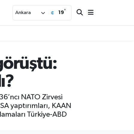
°
19
Ankara
görüştü:
ı?
36’ncı NATO Zirvesi
SA yaptırımları, KAAN
çıklamaları Türkiye-ABD