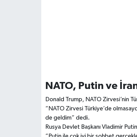
NATO, Putin ve İran
Donald Trump, NATO Zirvesi’nin Tü
“NATO Zirvesi Türkiye’de olmasay
de geldim” dedi.
Rusya Devlet Başkanı Vladimir Puti
“Putin ile çok iyi bir sohbet gerçe