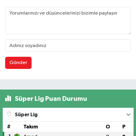
Gönder
Süper Lig Puan Durumu
Süper Lig
#
Takım
O
P