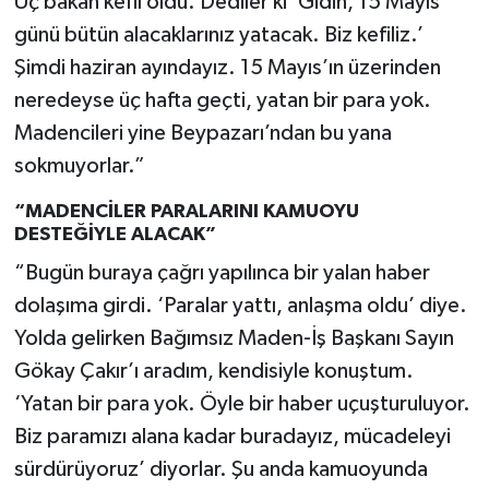
Üç bakan kefil oldu. Dediler ki ‘Gidin, 15 Mayıs
günü bütün alacaklarınız yatacak. Biz kefiliz.’
Şimdi haziran ayındayız. 15 Mayıs’ın üzerinden
neredeyse üç hafta geçti, yatan bir para yok.
Madencileri yine Beypazarı’ndan bu yana
sokmuyorlar.”
“MADENCİLER PARALARINI KAMUOYU
DESTEĞİYLE ALACAK”
“Bugün buraya çağrı yapılınca bir yalan haber
dolaşıma girdi. ‘Paralar yattı, anlaşma oldu’ diye.
Yolda gelirken Bağımsız Maden-İş Başkanı Sayın
Gökay Çakır’ı aradım, kendisiyle konuştum.
‘Yatan bir para yok. Öyle bir haber uçuşturuluyor.
Biz paramızı alana kadar buradayız, mücadeleyi
sürdürüyoruz’ diyorlar. Şu anda kamuoyunda