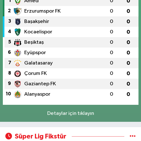
1
Amed
0
0
2
Erzurumspor FK
0
0
3
Başakşehir
0
0
4
Kocaelispor
0
0
5
Beşiktaş
0
0
6
Eyüpspor
0
0
7
Galatasaray
0
0
8
Çorum FK
0
0
9
Gaziantep FK
0
0
10
Alanyaspor
0
0
Detaylar için tıklayın
Süper Lig Fikstür