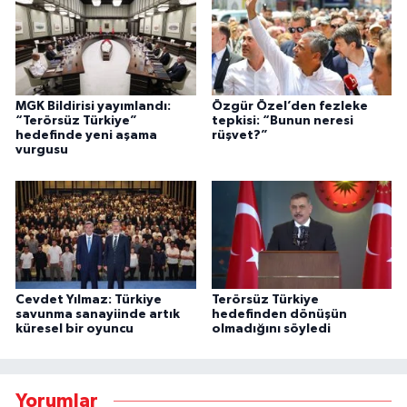
MGK Bildirisi yayımlandı:
Özgür Özel’den fezleke
“Terörsüz Türkiye”
tepkisi: “Bunun neresi
hedefinde yeni aşama
rüşvet?”
vurgusu
Cevdet Yılmaz: Türkiye
Terörsüz Türkiye
savunma sanayiinde artık
hedefinden dönüşün
küresel bir oyuncu
olmadığını söyledi
Yorumlar