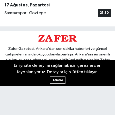
17 Ağustos, Pazartesi
Samsunspor - Göztepe
21:30
Zafer Gazetesi, Ankara'dan son dakika haberleri ve güncel
gelişmeleri anında okuyucularıyla paylaşır. Ankara'nın en önemli
olayları, siyaset, ekonomi, spor ve kültürel gelişmeler için Zafer
En iyi site deneyimi sağlamak için çerezlerden
Gazetesi'ni takip edin. Başkentin güvendiği haber kaynağı.
faydalanıyoruz. Detaylar için lütfen tıklayın.
TAMAM
Nöbetçi Eczaneler
Hava Durumu
Ankara Namaz Vakitleri
Trafik Durumu