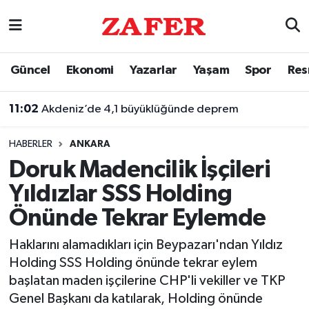
Nöbetçi Eczaneler
Güncel
Ekonomi
Yazarlar
Yaşam
Spor
Res
Hava Durumu
11:02
Akdeniz’de 4,1 büyüklüğünde deprem
Ankara Namaz Vakitleri
10:23
Menderes Belediyesi soruşturmasında 16 şüpheli adliyeye sevk edildi
HABERLER
ANKARA
Trafik Durumu
Doruk Madencilik İşçileri
Yıldızlar SSS Holding
Süper Lig Puan Durumu ve Fikstür
Önünde Tekrar Eylemde
Tüm Manşetler
Haklarını alamadıkları için Beypazarı'ndan Yıldız
Holding SSS Holding önünde tekrar eylem
Son Dakika Haberleri
başlatan maden işçilerine CHP'li vekiller ve TKP
Genel Başkanı da katılarak, Holding önünde
Haber Arşivi