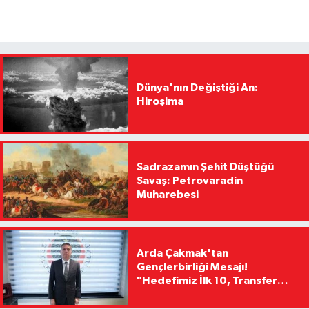
Dünya'nın Değiştiği An:
Hiroşima
Sadrazamın Şehit Düştüğü
Savaş: Petrovaradin
Muharebesi
Arda Çakmak'tan
Gençlerbirliği Mesajı!
"Hedefimiz İlk 10, Transfer
Yasağını Kısa Sürede
Kaldıracağız"