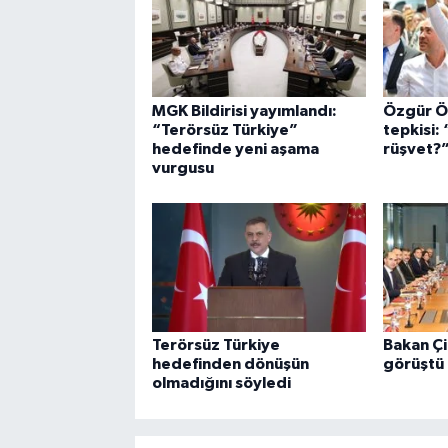
MGK Bildirisi yayımlandı:
Özgür Ö
“Terörsüz Türkiye”
tepkisi:
hedefinde yeni aşama
rüşvet?
vurgusu
Terörsüz Türkiye
Bakan Çi
hedefinden dönüşün
görüştü
olmadığını söyledi