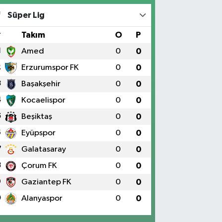
Süper Lig
#
Takım
O
P
1
Amed
0
0
2
Erzurumspor FK
0
0
3
Başakşehir
0
0
4
Kocaelispor
0
0
5
Beşiktaş
0
0
6
Eyüpspor
0
0
7
Galatasaray
0
0
8
Çorum FK
0
0
9
Gaziantep FK
0
0
0
Alanyaspor
0
0