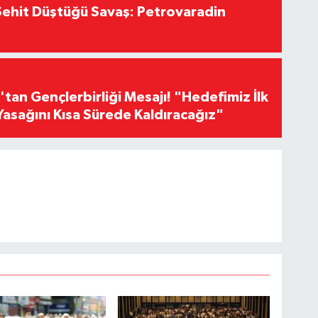
ehit Düştüğü Savaş: Petrovaradin
an Gençlerbirliği Mesajı! "Hedefimiz İlk
Yasağını Kısa Sürede Kaldıracağız"