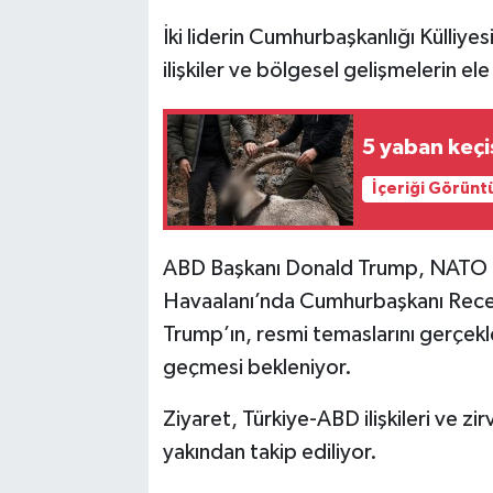
İki liderin Cumhurbaşkanlığı Külliye
ilişkiler ve bölgesel gelişmelerin el
5 yaban keçis
İçeriği Görünt
ABD Başkanı Donald Trump, NATO Z
Havaalanı’nda Cumhurbaşkanı Recep
Trump’ın, resmi temaslarını gerçekl
geçmesi bekleniyor.
Ziyaret, Türkiye-ABD ilişkileri ve zi
yakından takip ediliyor.