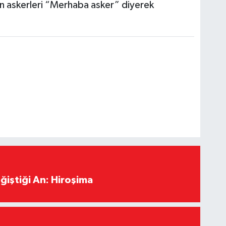
n askerleri “Merhaba asker” diyerek
ğiştiği An: Hiroşima