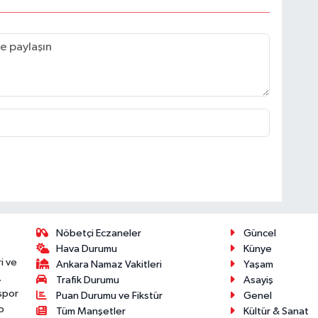
Nöbetçi Eczaneler
Güncel
Hava Durumu
Künye
i ve
Ankara Namaz Vakitleri
Yaşam
.
Trafik Durumu
Asayiş
 spor
Puan Durumu ve Fikstür
Genel
p
Tüm Manşetler
Kültür & Sanat