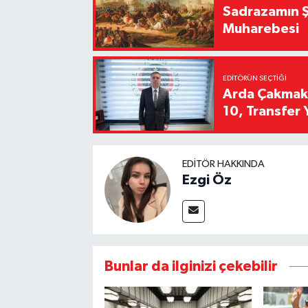
Sadrazamın Ş
Muharebesi
EDITÖRÜN SEÇTIĞI
Arda Çakmak't
10, Transfer 
EDITÖR HAKKINDA
Ezgi Öz
Bunlar da ilginizi çekebilir