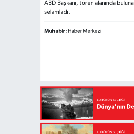
ABD Başkanı, tören alanında buluna
selamladı.
Muhabir:
Haber Merkezi
EDITÖRÜN SEÇTIĞI
Dünya'nın De
EDITÖRÜN SEÇTIĞI