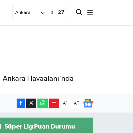
°
27
Ankara
, Ankara Havaalanı’nda
-
+
A
A
Süper Lig Puan Durumu