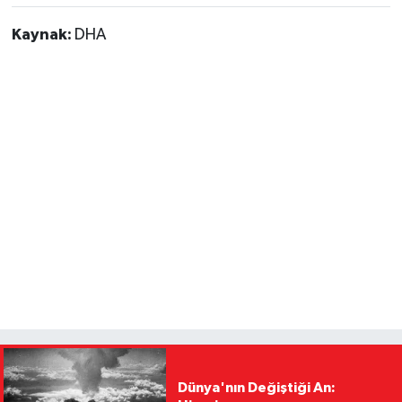
Kaynak:
DHA
Dünya'nın Değiştiği An: