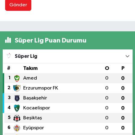
Gönder
Süper Lig Puan Durumu
Süper Lig
#
Takım
O
P
1
Amed
0
0
2
Erzurumspor FK
0
0
3
Başakşehir
0
0
4
Kocaelispor
0
0
5
Beşiktaş
0
0
6
Eyüpspor
0
0