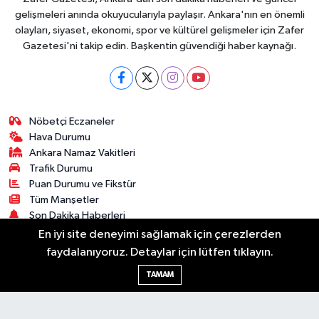
gelişmeleri anında okuyucularıyla paylaşır. Ankara'nın en önemli
olayları, siyaset, ekonomi, spor ve kültürel gelişmeler için Zafer
Gazetesi'ni takip edin. Başkentin güvendiği haber kaynağı.
Nöbetçi Eczaneler
Hava Durumu
Ankara Namaz Vakitleri
Trafik Durumu
Puan Durumu ve Fikstür
Tüm Manşetler
Son Dakika Haberleri
Haber Arşivi
En iyi site deneyimi sağlamak için çerezlerden
faydalanıyoruz. Detaylar için lütfen tıklayın.
Güncel
Ekonomi
Künye
Yazarlar
Yaşam
TAMAM
Spor
Asayiş
Bilim & Teknoloji
Genel
Gündem
Kültür & Sanat
Magazin