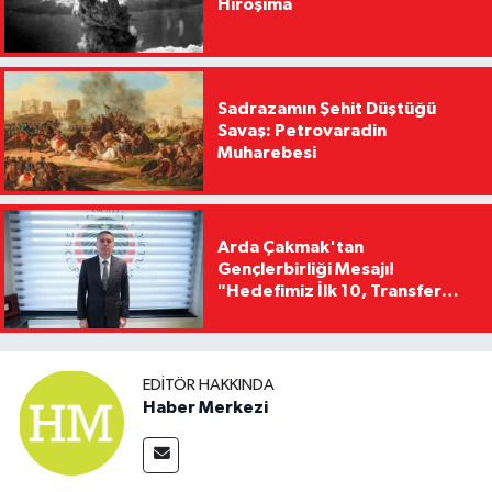
Hiroşima
Sadrazamın Şehit Düştüğü
Savaş: Petrovaradin
Muharebesi
Arda Çakmak'tan
Gençlerbirliği Mesajı!
"Hedefimiz İlk 10, Transfer
Yasağını Kısa Sürede
Kaldıracağız"
EDITÖR HAKKINDA
Haber Merkezi