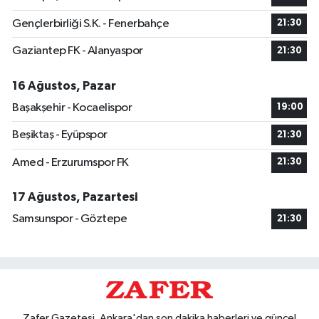
Gençlerbirliği S.K. - Fenerbahçe
21:30
Gaziantep FK - Alanyaspor
21:30
16 Ağustos, Pazar
Başakşehir - Kocaelispor
19:00
Beşiktaş - Eyüpspor
21:30
Amed - Erzurumspor FK
21:30
17 Ağustos, Pazartesi
Samsunspor - Göztepe
21:30
Zafer Gazetesi, Ankara'dan son dakika haberleri ve güncel