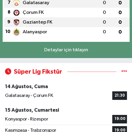
7
Galatasaray
0
0
8
Çorum FK
0
0
9
Gaziantep FK
0
0
10
Alanyaspor
0
0
Detaylar için tıklayın
Süper Lig Fikstür
14 Ağustos, Cuma
Galatasaray - Çorum FK
21:30
15 Ağustos, Cumartesi
Konyaspor - Rizespor
19:00
Kasımpaşa - Trabzonspor
19:00