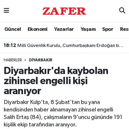
Nöbetçi Eczaneler
Güncel
Ekonomi
Yazarlar
Yaşam
Spor
Res
Hava Durumu
18:12
Milli Güvenlik Kurulu, Cumhurbaşkanı Erdoğan başkanlığında toplandı
Ankara Namaz Vakitleri
HABERLER
DIYARBAKIR
Trafik Durumu
Diyarbakır'da kaybolan
zihinsel engelli kişi
Süper Lig Puan Durumu ve Fikstür
aranıyor
Tüm Manşetler
Diyarbakır Kulp'ta, 8 Şubat'tan bu yana
kendisinden haber alınamayan zihinsel engelli
Son Dakika Haberleri
Salih Ertaş (84), çalışmaların 9'uncu gününde 191
kişilik ekip tarafından aranıyor.
Haber Arşivi