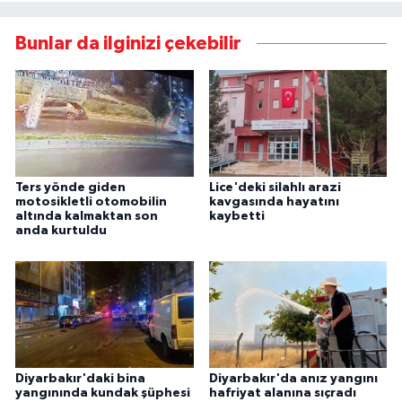
Bunlar da ilginizi çekebilir
Ters yönde giden
Lice'deki silahlı arazi
motosikletli otomobilin
kavgasında hayatını
altında kalmaktan son
kaybetti
anda kurtuldu
Diyarbakır'daki bina
Diyarbakır'da anız yangını
yangınında kundak şüphesi
hafriyat alanına sıçradı