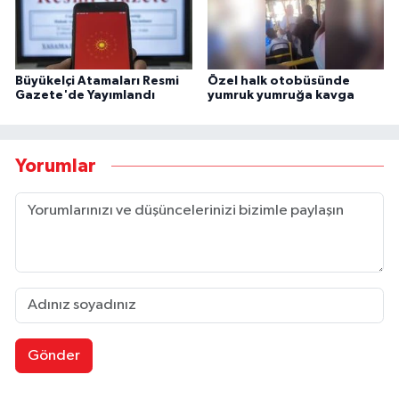
Büyükelçi Atamaları Resmi
Özel halk otobüsünde
Gazete'de Yayımlandı
yumruk yumruğa kavga
Yorumlar
Gönder