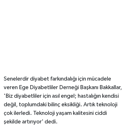
Senelerdir diyabet farkındalığı için mücadele
veren Ege Diyabetliler Derneği Başkanı Bakkallar,
'Biz diyabetliler için asıl engel; hastalığın kendisi
değil, toplumdaki bilinç eksikliği. Artık teknoloji
çok ilerledi. Teknoloji yaşam kalitesini ciddi
şekilde artırıyor' dedi.