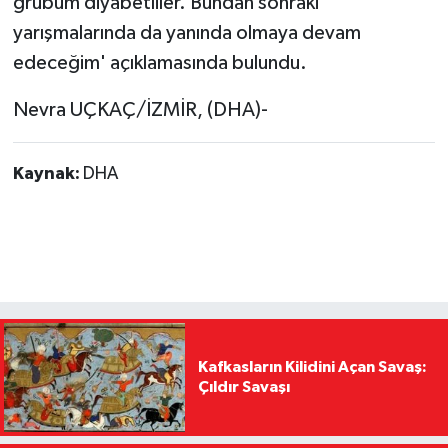
grubum diyabetliler. Bundan sonraki
yarışmalarında da yanında olmaya devam
edeceğim' açıklamasında bulundu.
Nevra UÇKAÇ/İZMİR, (DHA)-
Kaynak:
DHA
Kafkasların Kilidini Açan Savaş:
Çıldır Savaşı