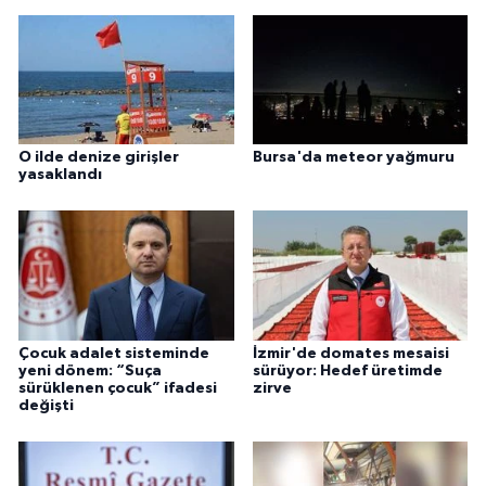
O ilde denize girişler
Bursa'da meteor yağmuru
yasaklandı
Çocuk adalet sisteminde
İzmir'de domates mesaisi
yeni dönem: “Suça
sürüyor: Hedef üretimde
sürüklenen çocuk” ifadesi
zirve
değişti