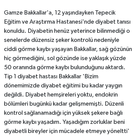
Gamze Bakkallar'a, 12 yaşındayken Tepecik
Eğitim ve Araştırma Hastanesi'nde diyabet tanısı
konuldu. Diyabetin henüz yeterince bilinmediği o
senelerde düzensiz şeker kontrolü nedeniyle
ciddi görme kaybı yaşayan Bakkallar, sağ gözünün
hiç görmediğini, sol gözünde ise yaklaşık yüzde
50 oranında görme kaybı bulunduğunu aktardı.
Tip 1 diyabet hastası Bakkallar 'Bizim
dönemimizde diyabet eğitimi bu kadar yaygın
değildi. Diyabet hemşireleri yoktu, endokrin
bölümleri bugünkü kadar gelişmemişti. Düzenli
kontrol sağlanamadığı için yüksek şekere bağlı
görme kaybı yaşadım. Yaşadığım zorluklar beni
diyabetli bireyler için mücadele etmeye yöneltti'