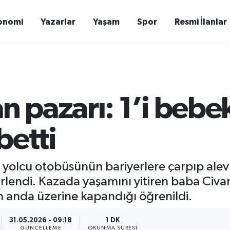
onomi
Yazarlar
Yaşam
Spor
Resmi İlanlar
n pazarı: 1’i bebek
betti
e yolcu otobüsünün bariyerlere çarpıp ale
lirlendi. Kazada yaşamını yitiren baba Civa
n anda üzerine kapandığı öğrenildi.
31.05.2026 - 09:18
1 DK
GÜNCELLEME
OKUNMA SÜRESI