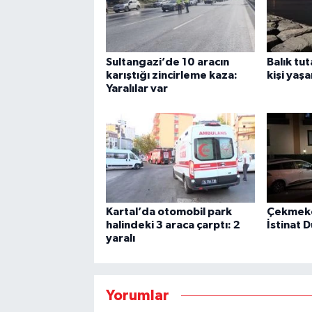
Sultangazi’de 10 aracın
Balık tu
karıştığı zincirleme kaza:
kişi yaşa
Yaralılar var
Kartal’da otomobil park
Çekmekö
halindeki 3 araca çarptı: 2
İstinat 
yaralı
Yorumlar