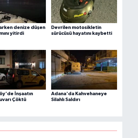
tarken denize düşen
Devrilen motosikletin
mını yitirdi
sürücüsü hayatını kaybetti
y'de İnşaatın
Adana'da Kahvehaneye
Duvarı Çöktü
Silahlı Saldırı