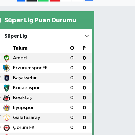
Süper Lig Puan Durumu
Süper Lig
#
Takım
O
P
1
Amed
0
0
2
Erzurumspor FK
0
0
3
Başakşehir
0
0
4
Kocaelispor
0
0
5
Beşiktaş
0
0
6
Eyüpspor
0
0
7
Galatasaray
0
0
8
Çorum FK
0
0