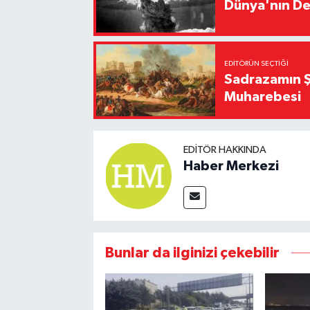
Dünya'nın De
EDITÖRÜN SEÇTIĞI
Sadrazamın Ş
Muharebesi
EDITÖR HAKKINDA
Haber Merkezi
Bunlar da ilginizi çekebilir