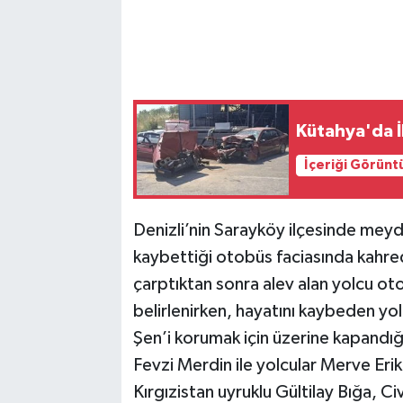
Kütahya'da İ
İçeriği Görünt
Denizli’nin Sarayköy ilçesinde meyda
kaybettiği otobüs faciasında kahrede
çarptıktan sonra alev alan yolcu oto
belirlenirken, hayatını kaybeden yol
Şen’i korumak için üzerine kapandı
Fevzi Merdin ile yolcular Merve Erik
Kırgızistan uyruklu Gültilay Bığa, 