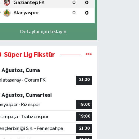
9
Gaziantep FK
0
0
0
Alanyaspor
0
0
Detaylar için tıklayın
Süper Lig Fikstür
4 Ağustos, Cuma
latasaray - Çorum FK
21:30
5 Ağustos, Cumartesi
nyaspor - Rizespor
19:00
sımpaşa - Trabzonspor
19:00
nçlerbirliği S.K. - Fenerbahçe
21:30