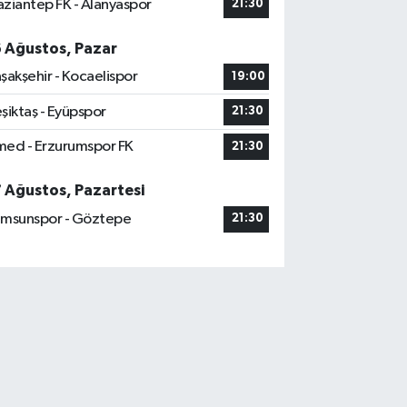
ziantep FK - Alanyaspor
21:30
6 Ağustos, Pazar
şakşehir - Kocaelispor
19:00
şiktaş - Eyüpspor
21:30
ed - Erzurumspor FK
21:30
7 Ağustos, Pazartesi
msunspor - Göztepe
21:30