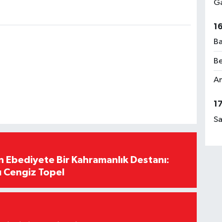
Ga
1
Ba
Be
Am
1
Sa
Ebediyete Bir Kahramanlık Destanı:
ı Cengiz Topel