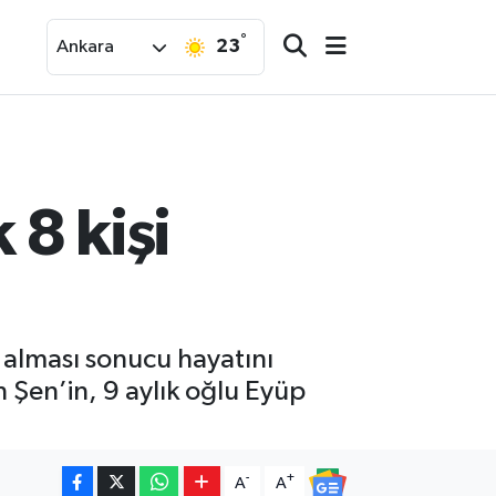
°
23
Ankara
 8 kişi
v alması sonucu hayatını
n Şen’in, 9 aylık oğlu Eyüp
-
+
A
A