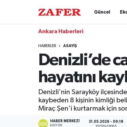
Güncel
Ek
Ankara Haberleri
HABERLER
ASAYIŞ
Denizli’de ca
hayatını kay
Denizli’nin Sarayköy ilçesind
kaybeden 8 kişinin kimliği be
Miraç Şen’i kurtarmak için so
HABER MERKEZI
31.05.2026 - 09:18
EDITÖR
YAYINLANMA