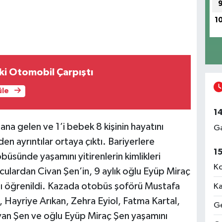
1
ki Otomobil Çarpıştı
üle
1
na gelen ve 1’i bebek 8 kişinin hayatını
Ga
n ayrıntılar ortaya çıktı. Bariyerlere
1
büsünde yaşamını yitirenlerin kimlikleri
Ko
culardan Civan Şen’in, 9 aylık oğlu Eyüp Miraç
ğı öğrenildi. Kazada otobüs şoförü Mustafa
Ka
, Hayriye Arıkan, Zehra Eyiol, Fatma Kartal,
Ge
Civan Şen ve oğlu Eyüp Miraç Şen yaşamını