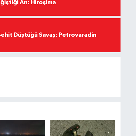
ğiştiği An: Hiroşima
ehit Düştüğü Savaş: Petrovaradin