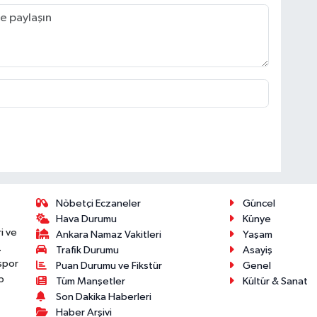
Nöbetçi Eczaneler
Güncel
Hava Durumu
Künye
i ve
Ankara Namaz Vakitleri
Yaşam
.
Trafik Durumu
Asayiş
 spor
Puan Durumu ve Fikstür
Genel
p
Tüm Manşetler
Kültür & Sanat
Son Dakika Haberleri
Haber Arşivi