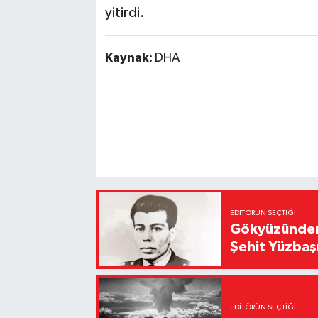
yitirdi.
Kaynak:
DHA
EDITÖRÜN SEÇTIĞI
Gökyüzünden 
Şehit Yüzbaş
EDITÖRÜN SEÇTIĞI