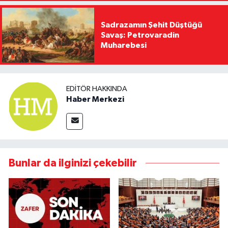
Sadrazamın Şehit Düştüğü
Savaş: Petrovaradin
Muharebesi
EDITÖR HAKKINDA
Haber Merkezi
Bunlar da ilginizi çekebilir