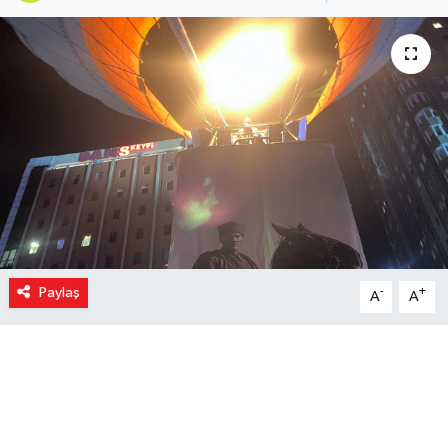
Paylaş
-
+
A
A