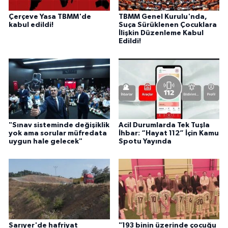
Çerçeve Yasa TBMM'de
TBMM Genel Kurulu'nda,
kabul edildi!
Suça Sürüklenen Çocuklara
İlişkin Düzenleme Kabul
Edildi!
"Sınav sisteminde değişiklik
Acil Durumlarda Tek Tuşla
yok ama sorular müfredata
İhbar: “Hayat 112” İçin Kamu
uygun hale gelecek"
Spotu Yayında
Sarıyer'de hafriyat
"193 binin üzerinde çocuğu