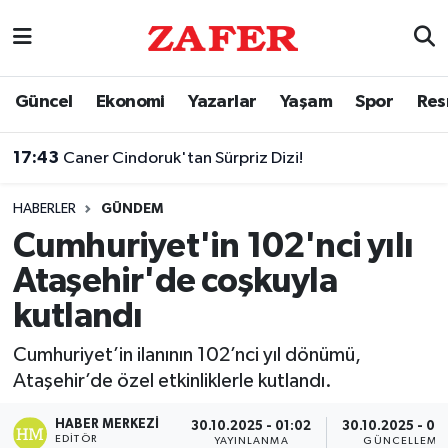
Nöbetçi Eczaneler
Güncel
Ekonomi
Yazarlar
Yaşam
Spor
Res
Hava Durumu
17:43
Caner Cindoruk'tan Sürpriz Dizi!
Ankara Namaz Vakitleri
HABERLER
GÜNDEM
Trafik Durumu
Cumhuriyet'in 102'nci yılı
Ataşehir'de coşkuyla
Süper Lig Puan Durumu ve Fikstür
kutlandı
Tüm Manşetler
Cumhuriyet’in ilanının 102’nci yıl dönümü,
Ataşehir’de özel etkinliklerle kutlandı.
Son Dakika Haberleri
HABER MERKEZI
30.10.2025 - 01:02
30.10.2025 - 00
Haber Arşivi
EDITÖR
YAYINLANMA
GÜNCELLEME