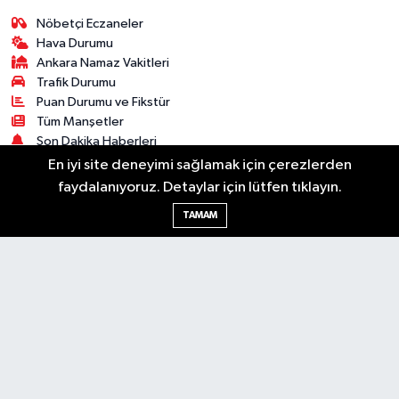
Nöbetçi Eczaneler
Hava Durumu
Ankara Namaz Vakitleri
Trafik Durumu
Puan Durumu ve Fikstür
Tüm Manşetler
Son Dakika Haberleri
Haber Arşivi
En iyi site deneyimi sağlamak için çerezlerden
faydalanıyoruz. Detaylar için lütfen tıklayın.
Güncel
Ekonomi
Künye
Yazarlar
Yaşam
TAMAM
Spor
Asayiş
Bilim & Teknoloji
Genel
Gündem
Kültür & Sanat
Magazin
RSS
Copyright © 2025. Her hakkı saklıdır.
Haber Yazılımı:
TE Bilişim