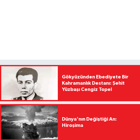
Gökyüzünden Ebediyete Bir
Kahramanlık Destanı: Şehit
Yüzbaşı Cengiz Topel
Dünya'nın Değiştiği An:
Hiroşima