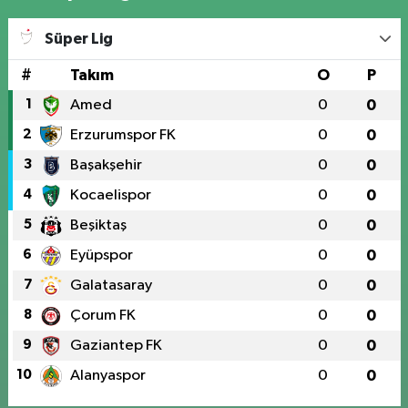
Süper Lig
#
Takım
O
P
1
Amed
0
0
2
Erzurumspor FK
0
0
3
Başakşehir
0
0
4
Kocaelispor
0
0
5
Beşiktaş
0
0
6
Eyüpspor
0
0
7
Galatasaray
0
0
8
Çorum FK
0
0
9
Gaziantep FK
0
0
10
Alanyaspor
0
0