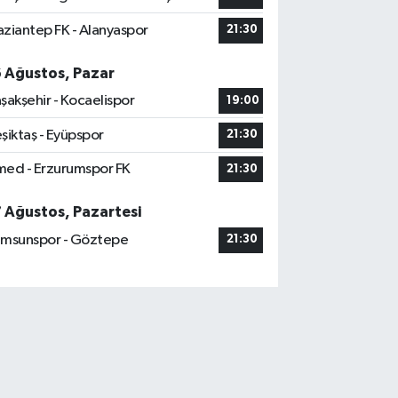
ziantep FK - Alanyaspor
21:30
6 Ağustos, Pazar
şakşehir - Kocaelispor
19:00
şiktaş - Eyüpspor
21:30
ed - Erzurumspor FK
21:30
7 Ağustos, Pazartesi
msunspor - Göztepe
21:30