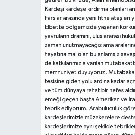
getiren bu krizde, Allah'a hamdolsu
Kardeşi kardeşe kırdırma planları am
Farslar arasında yeni fitne ateşleri 
Elbette bölgemizde yaşanan korkunç
yavruların dramını, uluslararası huku
zaman unutmayacağız ama aralarında
hayatına mal olan bu anlamsız savaş 
de katkılarımızla varılan mutabakat
memnuniyet duyuyoruz. Mutabakatın 
tesisine giden yolu ardına kadar aç
ve tüm dünyaya rahat bir nefes ald
emeği geçen başta Amerikan ve İran
tebrik ediyorum. Arabuluculuk görevi
kardeşlerimizle müzakerelere deste
kardeşlerimize aynı şekilde tebrikler