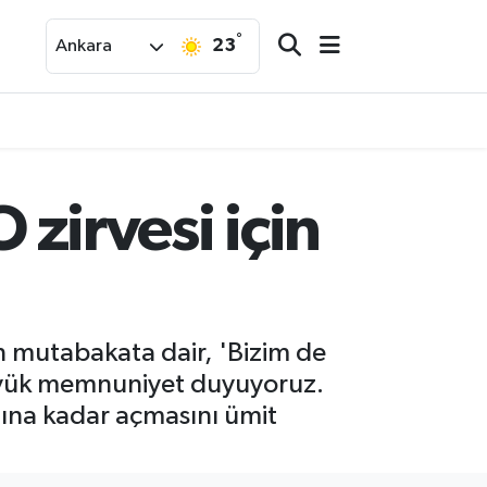
°
23
Ankara
irvesi için
 mutabakata dair, 'Bizim de
büyük memnuniyet duyuyoruz.
rdına kadar açmasını ümit