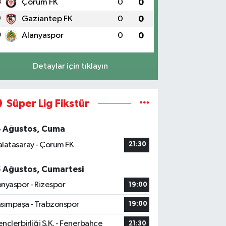
8
Çorum FK
0
0
9
Gaziantep FK
0
0
0
Alanyaspor
0
0
Detaylar için tıklayın
Süper Lig Fikstür
4 Ağustos, Cuma
latasaray - Çorum FK
21:30
5 Ağustos, Cumartesi
nyaspor - Rizespor
19:00
sımpaşa - Trabzonspor
19:00
nçlerbirliği S.K. - Fenerbahçe
21:30