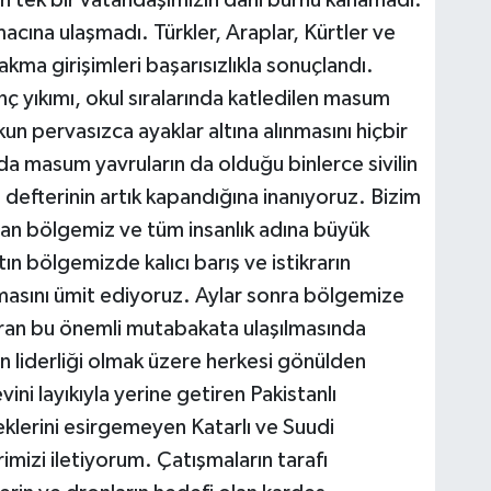
n tek bir vatandaşımızın dahi burnu kanamadı.
acına ulaşmadı. Türkler, Araplar, Kürtler ve
yakma girişimleri başarısızlıkla sonuçlandı.
 yıkımı, okul sıralarında katledilen masum
kun pervasızca ayaklar altına alınmasını hiçbir
 masum yavruların da olduğu binlerce sivilin
defterinin artık kapandığına inanıyoruz. Bizim
tan bölgemiz ve tüm insanlık adına büyük
bölgemizde kalıcı barış ve istikrarın
masını ümit ediyoruz. Aylar sonra bölgemize
ıran bu önemli mutabakata ulaşılmasında
 liderliği olmak üzere herkesi gönülden
ni layıkıyla yerine getiren Pakistanlı
klerini esirgemeyen Katarlı ve Suudi
imizi iletiyorum. Çatışmaların tarafı