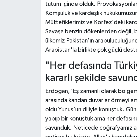
tutum içinde olduk. Provokasyonlar
Komşuluk ve kardeşlik hukukumuzun
Müttefiklerimiz ve Körfez'deki kardeş
Savaşa benzin dökenlerden değil, b
ülkemiz Pakistan'ın arabuluculuğun
Arabistan'la birlikte çok güçlü dest
"Her defasında Türki
kararlı şekilde savun
Erdoğan, 'Eş zamanlı olarak bölgemi
arasında kandan duvarlar örmeyi am
oldu Yunus'un diliyle konuştuk. Gün
yapıp bir konuştuk ama her defasınd
savunduk. Neticede coğrafyamızla 