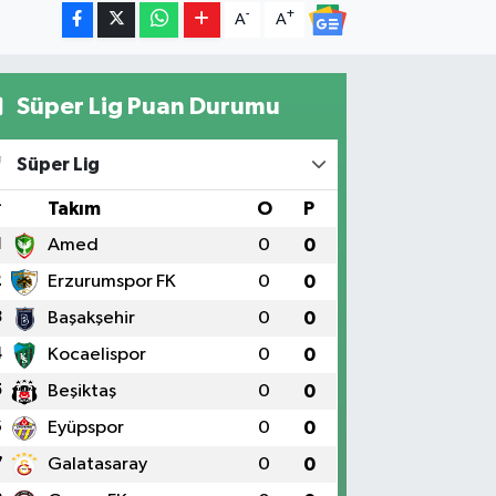
-
+
A
A
Süper Lig Puan Durumu
Süper Lig
#
Takım
O
P
1
Amed
0
0
2
Erzurumspor FK
0
0
3
Başakşehir
0
0
4
Kocaelispor
0
0
5
Beşiktaş
0
0
6
Eyüpspor
0
0
7
Galatasaray
0
0