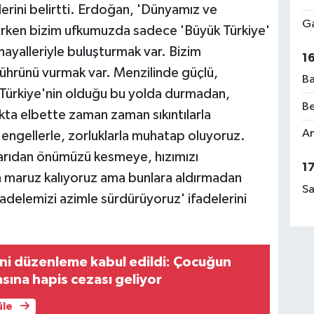
lerini belirtti. Erdoğan, 'Dünyamız ve
Ga
rken bizim ufkumuzda sadece 'Büyük Türkiye'
 hayalleriyle buluşturmak var. Bizim
1
ührünü vurmak var. Menzilinde güçlü,
Ba
 Türkiye'nin olduğu bu yolda durmadan,
Be
ta elbette zaman zaman sıkıntılarla
Am
ki engellerle, zorluklarla muhatap oluyoruz.
arıdan önümüzü kesmeye, hızımızı
1
maruz kalıyoruz ama bunlara aldırmadan
Sa
delemizi azimle sürdürüyoruz' ifadelerini
i düzenleme kabul edildi: Çocuğun
asına hapis cezası geliyor
üle