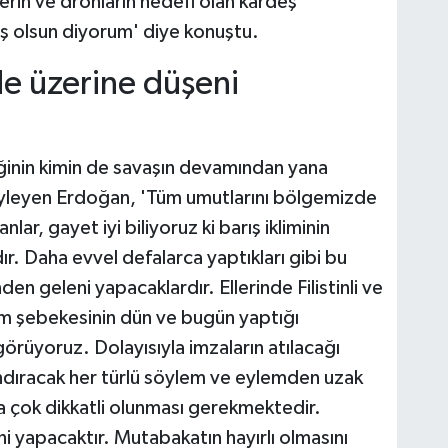
erin ve dronların hedefi olan kardeş
iş olsun diyorum' diye konuştu.
de üzerine düşeni
iğinin kimin de savaşın devamından yana
yleyen Erdoğan, 'Tüm umutlarını bölgemizde
ar, gayet iyi biliyoruz ki barış ikliminin
r. Daha evvel defalarca yaptıkları gibi bu
en geleni yapacaklardır. Ellerinde Filistinli ve
am şebekesinin dün ve bugün yaptığı
görüyoruz. Dolayısıyla imzaların atılacağı
andıracak her türlü söylem ve eylemden uzak
a çok dikkatli olunması gerekmektedir.
i yapacaktır. Mutabakatın hayırlı olmasını