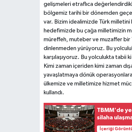
gelişmeleri etraflıca değerlendirdik
bölgemiz tarihi bir dönemden geçe
var. Bizim idealimizde Türk milletini
hedefimizde bu çağa milletimizin m
müreffeh, muteber ve muzaffer bir
dinlenmeden yürüyoruz. Bu yolculuk
karşılaşıyoruz. Bu yolculukta tabii 
Kimi zaman içeriden kimi zaman dış
yavaşlatmaya dönük operasyonlara 
ülkemize ve milletimize hizmet müca
kullandı.
TBMM'de yen
silaha ulaşm
İçeriği Görünt