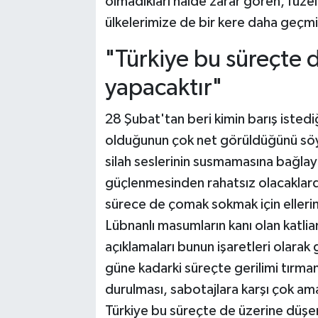
olmadıkları halde zarar gören, füzel
ülkelerimize de bir kere daha geçm
"Türkiye bu süreçte 
yapacaktır"
28 Şubat'tan beri kimin barış isted
olduğunun çok net görüldüğünü sö
silah seslerinin susmamasına bağlayanl
güçlenmesinden rahatsız olacaklardı
sürece de çomak sokmak için ellerind
Lübnanlı masumların kanı olan katli
açıklamaları bunun işaretleri olarak 
güne kadarki süreçte gerilimi tırm
durulması, sabotajlara karşı çok am
Türkiye bu süreçte de üzerine düşen