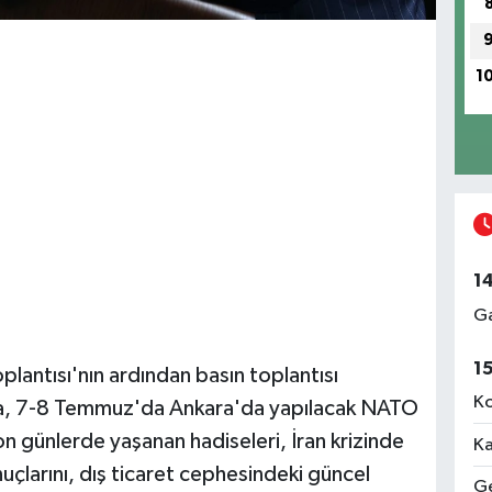
1
1
Ga
1
antısı'nın ardından basın toplantısı
Ko
da, 7-8 Temmuz'da Ankara'da yapılacak NATO
 son günlerde yaşanan hadiseleri, İran krizinde
Ka
uçlarını, dış ticaret cephesindeki güncel
Ge