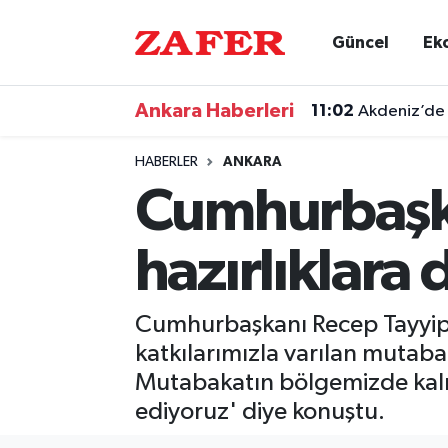
Güncel
Ek
Nöbetçi Eczaneler
Ankara Haberleri
11:02
Akdeniz’de
Hava Durumu
HABERLER
ANKARA
Ankara Namaz Vakitleri
Cumhurbaşka
Trafik Durumu
hazırlıklara
Süper Lig Puan Durumu ve Fikstür
Cumhurbaşkanı Recep Tayyip 
Tüm Manşetler
katkılarımızla varılan muta
Mutabakatın bölgemizde kalıcı
Son Dakika Haberleri
ediyoruz' diye konuştu.
Haber Arşivi