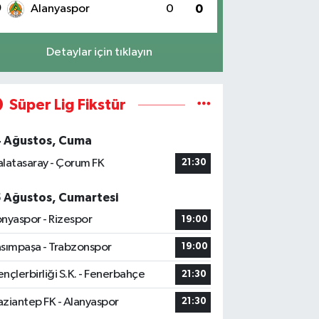
0
Alanyaspor
0
0
Detaylar için tıklayın
Süper Lig Fikstür
4 Ağustos, Cuma
latasaray - Çorum FK
21:30
5 Ağustos, Cumartesi
nyaspor - Rizespor
19:00
sımpaşa - Trabzonspor
19:00
nçlerbirliği S.K. - Fenerbahçe
21:30
ziantep FK - Alanyaspor
21:30