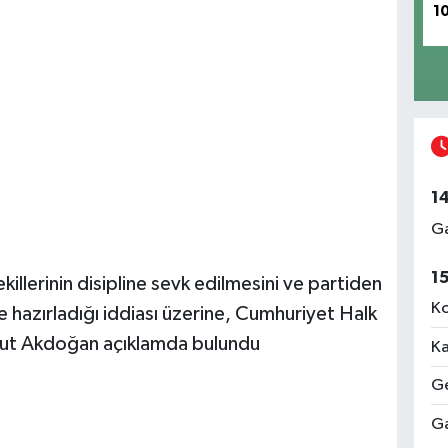
1
1
Ga
1
illerinin disipline sevk edilmesini ve partiden
Ko
te hazırladığı iddiası üzerine, Cumhuriyet Halk
Umut Akdoğan açıklamda bulundu
Ka
Ge
Ga