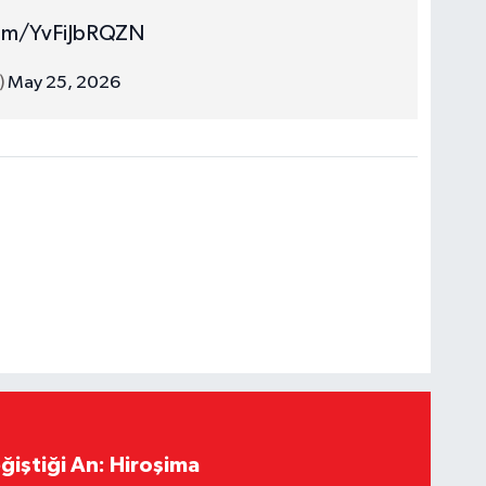
com/YvFiJbRQZN
)
May 25, 2026
ğiştiği An: Hiroşima