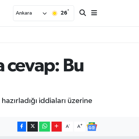
°
26
Ankara
a cevap: Bu
hazırladığı iddiaları üzerine
-
+
A
A