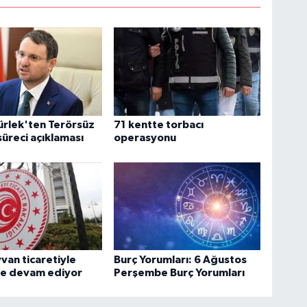
rlek'ten Terörsüz
71 kentte torbacı
süreci açıklaması
operasyonu
yvan ticaretiyle
Burç Yorumları: 6 Ağustos
e devam ediyor
Perşembe Burç Yorumları