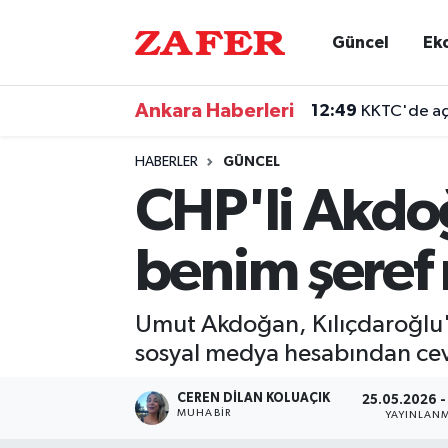
Güncel
Ek
Nöbetçi Eczaneler
Ankara Haberleri
12:49
KKTC'de açı
Hava Durumu
HABERLER
GÜNCEL
Ankara Namaz Vakitleri
CHP'li Akdo
Trafik Durumu
benim şeref
Süper Lig Puan Durumu ve Fikstür
Umut Akdoğan, Kılıçdaroğlu'nu
Tüm Manşetler
sosyal medya hesabından cev
Son Dakika Haberleri
CEREN DILAN KOLUAÇIK
25.05.2026 -
MUHABIR
YAYINLAN
Haber Arşivi