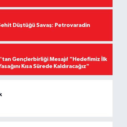
ehit Düştüğü Savaş: Petrovaradin
an Gençlerbirliği Mesajı! "Hedefimiz İlk
Yasağını Kısa Sürede Kaldıracağız"
k