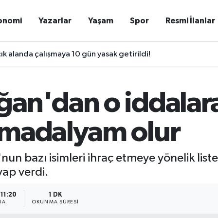
onomi
Yazarlar
Yaşam
Spor
Resmi İlanlar
k alanda çalışmaya 10 gün yasak getirildi!
ğan'dan o iddalar
 madalyam olur
n bazı isimleri ihraç etmeye yönelik liste 
ap verdi.
 11:20
1 DK
MA
OKUNMA SÜRESI