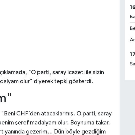
1
Ba
Be
Am
1
Sa
klamada, "O parti, saray icazeti ile sizin
adalyam olur" diyerek tepki gösterdi.
ım"
"Beni CHP’den atacaklarmış. O parti, saray
bu benim şeref madalyam olur. Boynuma takar,
dört yanında gezerim… Dün böyle gezdiğim