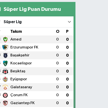
Süper Lig Puan Durumu
Süper Lig
#
Takım
O
P
1
Amed
0
0
2
Erzurumspor FK
0
0
3
Başakşehir
0
0
4
Kocaelispor
0
0
5
Beşiktaş
0
0
6
Eyüpspor
0
0
7
Galatasaray
0
0
8
Çorum FK
0
0
9
Gaziantep FK
0
0