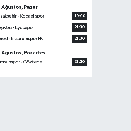
6 Ağustos, Pazar
şakşehir - Kocaelispor
19:00
şiktaş - Eyüpspor
21:30
ed - Erzurumspor FK
21:30
7 Ağustos, Pazartesi
msunspor - Göztepe
21:30