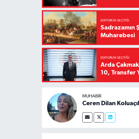
EDITÖRÜN SEÇTIĞI
Sadrazamın Ş
Muharebesi
EDITÖRÜN SEÇTIĞI
Arda Çakmak't
10, Transfer 
MUHABIR
Ceren Dilan Koluaçı