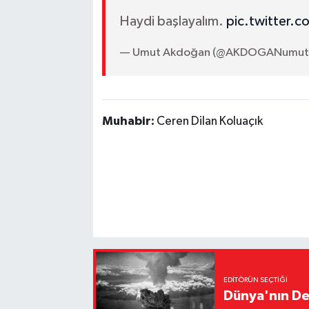
Haydi başlayalım.
pic.twitter.
— Umut Akdoğan (@AKDOGANumut
Muhabir:
Ceren Dilan Koluaçık
EDITÖRÜN SEÇTIĞI
Dünya'nın De