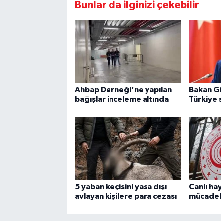
Bunlar da ilginizi çekebilir
Ahbap Derneği'ne yapılan
Bakan Gü
bağışlar inceleme altında
Türkiye 
5 yaban keçisini yasa dışı
Canlı ha
avlayan kişilere para cezası
mücadel